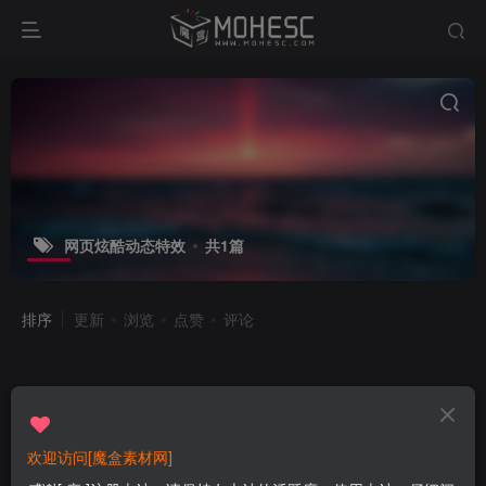
网页炫酷动态特效
共1篇
排序
更新
浏览
点赞
评论
欢迎访问[魔盒素材网]