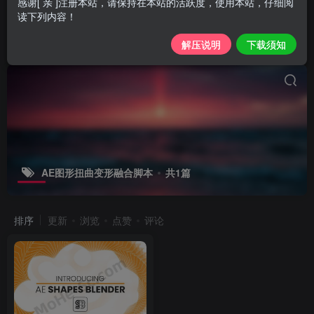
感谢[ 亲 ]注册本站，请保持在本站的活跃度，使用本站，仔细阅
读下列内容！
解压说明
下载须知
AE图形扭曲变形融合脚本
共1篇
排序
更新
浏览
点赞
评论