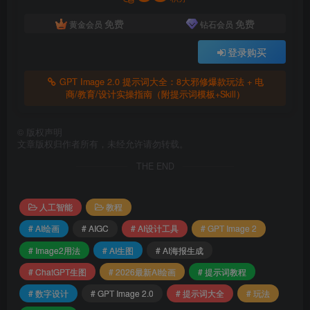
免费
免费
黄金会员
钻石会员
登录购买
GPT Image 2.0 提示词大全：8大邪修爆款玩法 + 电
商/教育/设计实操指南（附提示词模板+Skill）
©
版权声明
文章版权归作者所有，未经允许请勿转载。
THE END
人工智能
教程
# AI绘画
# AIGC
# AI设计工具
# GPT Image 2
# Image2用法
# AI生图
# AI海报生成
# ChatGPT生图
# 2026最新AI绘画
# 提示词教程
# 数字设计
# GPT Image 2.0
# 提示词大全
# 玩法