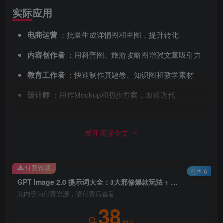
实际应用
电商运营
：批量生成详情图和主图，提升转化
内容创作者
：用科普图、旅游攻略图增强文章吸引力
教育工作者
：快速制作真题卷、知识图和教学素材
设计师
：用作Mockup和初步方案，加速迭代
注意事项
：文字渲染能力已很强，但极小字体或极复杂
展开阅读全文
书法仍可能存在细微误差。商用请注意版权合规，建议开通
ChatGPT Plus/Pro以获得更高额度。
GPT Image 2.0 真正把
“执行”交给AI，让你专注创意和策略
。
付费资源
已售 6
GPT Image 2.0 提示词大全：8大邪修爆款玩法 + 电商/教育/设计实操指南（附提示词模板+Skill）
此内容为付费资源，请付费后查看
38
积分