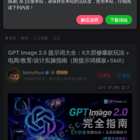
感谢[ 亲 ]注册本站，请保持在本站的活跃度，使用本站，仔细阅
读下列内容！
解压说明
下载须知
首页
教程
人工智能
正文
GPT Image 2.0 提示词大全：8大邪修爆款玩法 +
电商/教育/设计实操指南（附提示词模板+Skill）
MoHeRoot
关注
私信
没谁瞧不起你，因为别人根本就没瞧你，大家都很忙的
0
284
3