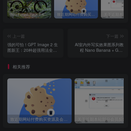
Itoo Forest Pack 7.4.20 森林插件 For 3DSMAX 2014 ~ 2023 汉化永久版
致近期网站付费购买资源及会员用户后，网页显示依然没有购买解决方法！
上一篇
下一篇
强的可怕！GPT Image 2 生
AI室内外写实效果图系列教
图新王：20种超强用法全攻
程 Nano Banana + GPT
略（附提示词+案例下载）
Image 2.0 ｜稳定出图与高
级质感提升全解析
相关推荐
致近期网站付费购买资源及会员用户后，网页显示依然没有购买解决方法！
关于