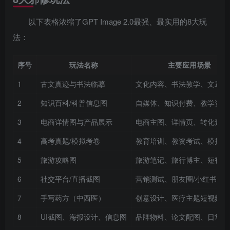
以下表格浓缩了GPT Image 2.0最强、最实用的8大玩
法：
序号
玩法名称
主要应用场景
1
古文真迹与书法临摹
文化内容、书法教学、文章装
2
知识百科/科普信息图
自媒体、知识付费、教学资料
3
电商详情图与产品展示
电商主图、详情页、转化素材
4
高考真题/模拟考卷
教育培训、教资考试、模拟练
5
旅游攻略图
旅游笔记、旅行博主、短视频
6
社交平台/直播截图
营销测试、朋友圈/小红书内
7
手写药方（中西医）
创意设计、医疗主题短视频
8
UI截图、海报设计、信息图
品牌物料、论文配图、日常设