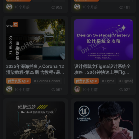
Noell 汽车产品渲染教程 [ 精
10个月前
10个月前
校中字 ] 免费下载！
953
481
2025年深海捕鱼人Corona 12
设计师凯文Figma设计系统全
渲染教程-第25期 含教程+课件
攻略，20分钟快速上手Figma
免费下载
基础操作
付费资源
28
# Corona Render
# 渲染教程
付费资源
# 建筑可视化
28
# Figma
# Figma教学
10个月前
10个月前
567
527