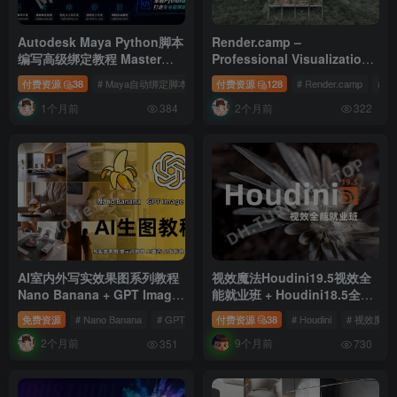
Autodesk Maya Python脚本
Render.camp –
编写高级绑定教程 Master
Professional Visualization
Rigging & Python Scripting
14 期高端建筑表现专业实训课
付费资源
38
# Maya自动绑定脚本
# Maya肢体绑定GUI
付费资源
128
# Render.camp
# Maya Python绑
# Pr
in Maya 中文/英文字幕
｜商业级建筑可视化全流程研
1个月前
2个月前
修（中文字幕）
384
322
AI室内外写实效果图系列教程
视效魔法Houdini19.5视效全
Nano Banana + GPT Image
能就业班 + Houdini18.5全能
2.0 ｜稳定出图与高级质感提
就业班
免费资源
# Nano Banana
# GPT Image 2.0
付费资源
# AI写实效果图
38
# Houdini
# 视效魔法
升全解析
2个月前
9个月前
351
730