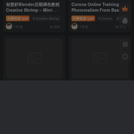
创意虾Blender后期调色教程
Corona Online Training
Creative Shrimp – Mini-
Photorealism From Basics
Course on Color Grading
to Advanced CR照片级写实
付费资源
28
# Creative Shrimp
# Course on Color Grading with Render Raw
付费资源
28
# Corona
# CR照片
with Render Raw [ 机翻中文
主义渲染从基础到高级教程[中
1年前
1年前
]
文字幕]
334
319
2025年最新 Krita AI &
陈诺KAKA专属AI智能室内设
Comfyui 全套室内设计师必修
计从效果图到漫游动画 Stable
AI课 AI极速室内效果图实时出
Diffusion + ComfyUI +
付费资源
38
# ComfyUI
# krita
# Krita AI
付费资源
68
# Midjourney
# Stable
图工作流-内含软件安装包+大
Midjourney 全流程教学 基础
1年前
1年前
模型 下载即用
班 + 进阶班
342
487