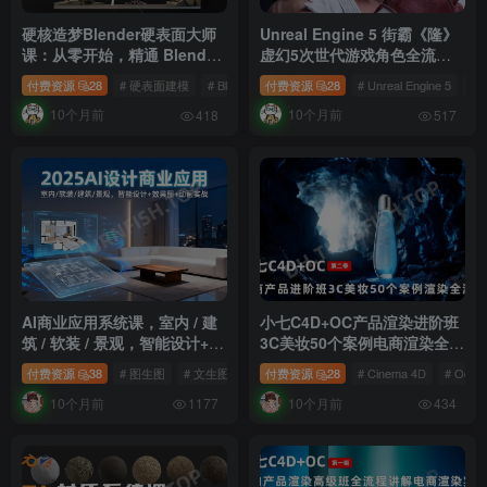
硬核造梦Blender硬表面大师
Unreal Engine 5 街霸《隆》
课：从零开始，精通 Blender
虚幻5次世代游戏角色全流程
硬表面建模 含课件 免费下载
教程 免费下载
付费资源
28
# 硬表面建模
# Blender 硬表面建模
付费资源
28
# Blender建模
# Unreal Engine 5
# 
10个月前
10个月前
418
517
AI商业应用系统课，室内 / 建
小七C4D+OC产品渲染进阶班
筑 / 软装 / 景观，智能设计+效
3C美妆50个案例电商渲染全流
果图+动画画实战，带你从零
程实战 第2季 全面掌握
付费资源
38
# 图生图
# 文生图
# AI洗图
付费资源
28
# Cinema 4D
# Octa
起步，深入掌握AI智能设计的
Cinema 4D 和 Octane
10个月前
10个月前
核心逻辑与实战技巧
Render 在室内产品渲染中的
1177
434
应用技巧，有带大部分素材