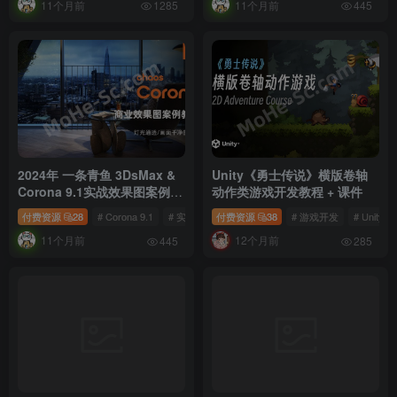
11个月前
11个月前
Step by Step 免费下载
1285
445
2024年 一条青鱼 3DsMax &
Unity《勇士传说》横版卷轴
Corona 9.1实战效果图案例教
动作类游戏开发教程 + 课件
程 已完结 免费下载
付费资源
28
# Corona 9.1
# 实战效果图
付费资源
# 效果图案例课
38
# 游戏开发
# Unity
11个月前
12个月前
445
285