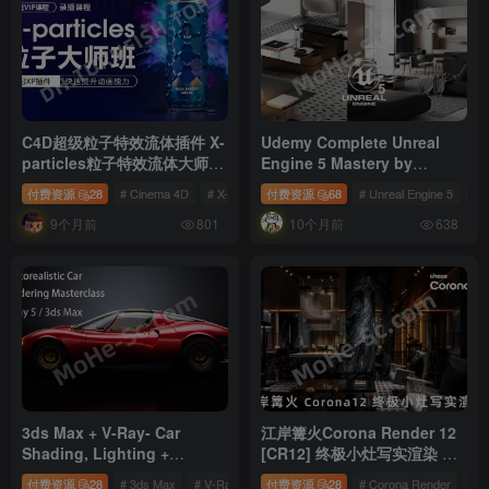
C4D超级粒子特效流体插件 X-
Udemy Complete Unreal
particles粒子特效流体大师班
Engine 5 Mastery by
教程
Hossein Mashayekhi_UE5
付费资源
28
# Cinema 4D
# X-Particles
付费资源
# Maxon Cinema 4D
68
# Unreal Engine 5
# 
建筑表现新手全流程案例课程
9个月前
10个月前
中文字幕 含课件
801
638
3ds Max + V-Ray- Car
江岸篝火Corona Render 12
Shading, Lighting +
[CR12] 终极小灶写实渲染 含
Rendering Course – Jonas
教程+课件 免费下载
付费资源
28
# 3ds Max
# V-Ray
# 渲染教程
付费资源
28
# Corona Render
# 