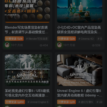
Blender写实场景渲染材质调
小七C4D+OC室内产品渲染高
节，材质调节从基础慢慢过渡
级班全流程讲解电商渲染实战
到复杂的材质系统课
第1期 全面掌握 Cinema 4D
付费资源
28
# Blender写实场景
# 写实场景渲染材质
付费资源
28
# Cinema 4D
# Blender写实场景材质
# Octa
和 Octane Render 在室内产
10个月前
10个月前
品渲染中的应用技巧
404
539
某屹视觉虚幻引擎5 / UE5建筑
Unreal Engine 5 / 虚幻引擎5
可视化室内外交互动画漫游教
室内家具动画教程 Udemy –
程 全面掌握Unreal Engine 5
UE5 Animation Interior &
付费资源
850
# Unreal Engine 5
# 虚幻引擎5
付费资源
# 实时室内外交互渲染
28
# 虚幻引擎5
# Udem
实时室内外交互渲染课程
Furniture Build Rooms