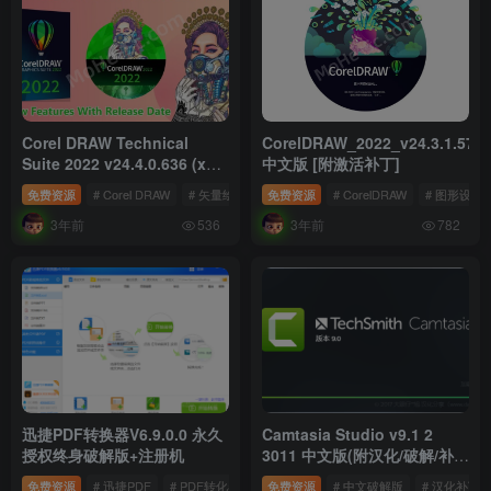
Corel DRAW Technical
CorelDRAW_2022_v24.3.1.576
Suite 2022 v24.4.0.636 (x64)
中文版 [附激活补丁]
多语言版
免费资源
# Corel DRAW
# 矢量绘图工具
免费资源
# 矢量绘图软件
# CorelDRAW
# 图形设计
3年前
3年前
536
782
迅捷PDF转换器V6.9.0.0 永久
Camtasia Studio v9.1 2
授权终身破解版+注册机
3011 中文版(附汉化/破解/补
丁)
免费资源
# 迅捷PDF
# PDF转化器
# PDF转换器破解版
免费资源
# 中文破解版
# 汉化补丁