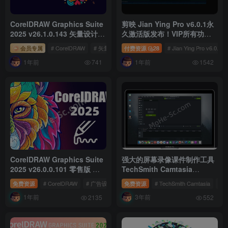
CorelDRAW Graphics Suite
剪映 Jian Ying Pro v6.0.1永
2025 v26.1.0.143 矢量设计软
久激活版发布！VIP所有功能
件 企业版
免费用！含VIP模版，VIP数字
会员专属
# CorelDRAW
# 矢量设计软件
付费资源
# CorelDRAW Graphics Suite
28
# Jian Ying Pro v6.0.1
人，字幕识别等功能！
1年前
1年前
741
1542
CorelDRAW Graphics Suite
强大的屏幕录像课件制作工具
2025 v26.0.0.101 零售版 专
TechSmith Camtasia
业的矢量设计软件
2023.1.0.46311 Win中文破解
免费资源
# CorelDRAW
# 广告设计
# 商业设计
免费资源
# TechSmith Camtasia
#
版
1年前
3年前
2135
552