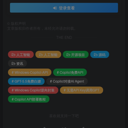
source venv/bin/activate
登录查看
安装依赖环境
©
版权声明
文章版权归作者所有，未经允许请勿转载。
THE END
pip install -r requirements.
txt
人工智能
人工智能
开源项目
源码
安装浏览器自动化框架
资讯
# Windows-Copilot-API
# Copilot免费API
playwright install chromium
# GPT-5.5免费白嫖
# Copilot对接AI Agent
# Windows Copilot逆向封装
# 无需API Key调用GPT
登入Copilot
# Copilot API部署教程
python -m copilot login
喜欢就支持一下吧