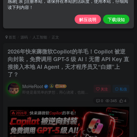
感谢[ 亲 ]注册本站，请保持在本站的活跃度，使用本站，仔细阅
读下列内容！
解压说明
下载须知
首页
源码
人工智能
正文
2026年快来薅微软Copilot的羊毛！Copilot 被逆
向封装，免费调用 GPT-5 级 AI！无需 API Key 直
接接入本地 AI Agent，天才程序员又“白嫖”上
了？
MoHeRoot
关注
私信
即使是最简单的梦想，用心浇灌，也能开出绚烂的花
0
345
4