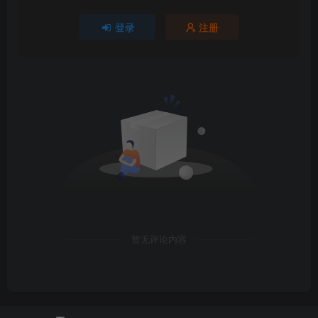
缺点
：
登录
注册
依赖Copilot网页端，稳定性受微软影响大。
容易出现invalid-event、text-too-long等报错。
不适合高并发或长时间Agent任务。
未来可能被微软封堵（羊毛往往薅不长）。
使用建议与避坑Tips
使用小号登录，避免影响主账号。
优先用于简单任务和测试，勿滥用导致封禁。
暂无评论内容
准备备份方案（如其他中转站或本地开源模型）。
定期检查项目更新，社区反馈显示部分用户已遇到报
错，建议作为练手玩具或辅助工具。