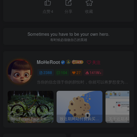
执行命令以后，它会自动弹出Copilot登入页面，你可以
自行注册一个小号或直接登入都可以，需要注意的是：登入
点赞
4
分享
收藏
以后不要关闭当前的弹窗页面，否则后面终端下无法自动授
权。启动成功后，访问 http://127.0.0.1:8000/v1 即可作为
Sometimes you have to be your own hero.
OpenAI兼容接口使用。
有时候必须做自己的英雄
正式启动：
MoHeRoot
关注
python app.
py
2388
104
27
141W+
当你的信念强于你的胆怯时，你就可以将梦想变为现实了
对接本地AI Agent与客户端
Cherry Studio
：添加自定义提供商，Base URL填
http://127.0.0.1:8000/v1，模型名可填gpt-5.5，API Key
Itoo Forest Pack 7.4.20 森林插件 For 3DSMAX 2014 ~ 2023 汉化永久版
致近期网站付费购买资源及会员用户后，网页显示依然没有购买解决方法！
随便填（不可为空）。