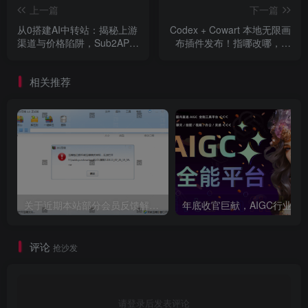
其他工具
：Open WebUI、Hermes、OpenClaw、
上一篇
下一篇
Python OpenAI SDK等均可直接对接。
从0搭建AI中转站：揭秘上游
Codex + Cowart 本地无限画
渠道与价格陷阱，Sub2API
布插件发布！指哪改哪，一
实际效果
：可用于代码生成、自动化任务、文案创作
实现GPT/Claude/Gemini统
键生成专业级效果图，设计
一接入与变现Token自由！
师彻底解放双手，AI创作效
等，适合个人本地Agent工作流。
相关推荐
率直接起飞！
注意
：不支持高并发，所有请求会排队处理，更适合个
人使用而非生产环境。
优缺点客观分析
优点
：
关于近期本站部分会员反馈解压文件解压到一半失败出错的说明
年底收官巨献，AIGC行业全平台设计工具网站正式上线，助力创作者突
真正零成本白嫖微软算力。
评论
抢沙发
接入生态丰富，部署简单。
代码等复杂任务能力较强。
请登录后发表评论