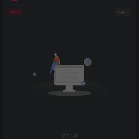
发布
排序
0
暂无内容