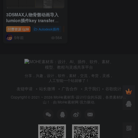
3DSMAX人物骨骼动画导入
lumion插件key transfer
V1.06 For 3DSMAX
付费资源
38
Autodesk插件
插件
2012~2022
5年前
564
分享，兴趣，设计，软件，素材，交流，奇货，灵感，
人工智能一个站就够了！
友链申请
站长微博
广告合作
关于我们
谷歌统计
Copyright © 2021 ~ 2026
MoHe素材库-设计行业的乐园，各类素材的矿
山！
· 由
MoHe素材网
强力驱动.