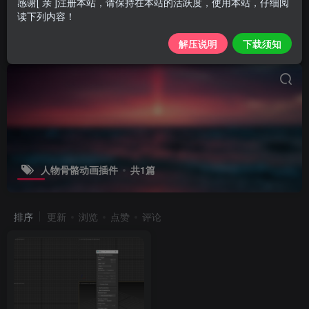
感谢[ 亲 ]注册本站，请保持在本站的活跃度，使用本站，仔细阅
读下列内容！
解压说明
下载须知
人物骨骼动画插件
共1篇
排序
更新
浏览
点赞
评论