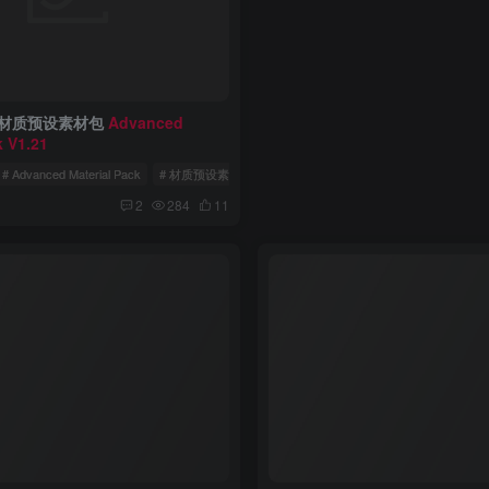
der材质预设素材包
Advanced
未来科幻机械蓄能圆柱连接元件3
k V1.21
ArtStation – Sci Fi Mega El
– SUBDIVISION READY
# Advanced Material Pack
# 材质预设素材包
# Blender材质预设
付费资源
38
# Artstation
# 3D模
￥
4年前
2
284
11