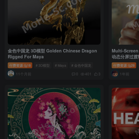
金色中国龙 3D模型 Golden Chinese Dragon
Multi-Scre
Rigged For Maya
动态分屏过渡转场
/PR CC 2021 
付费资源
18
# 3D模型
# Maya
# 金色中国龙
付费资源
28
11个月前
1年前
0
401
3