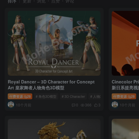
排序
更新
浏览
点赞
评论
Royal Dancer – 3D Character for Concept
Cinecolor 
Art 皇家舞者人物角色3D模型
新日系提亮视频
奇/AE/PR/F
付费资源
28
# 角色3D模型
# 3D Character
# 人物3D模型
付费资源
28
10个月前
10个月前
0
366
3