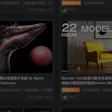
# 阿诺德渲染器
# 摄影棚灯光预设
# Arnold阿诺德
付费资源
28
# ZbrushGuides
3年前
0
340
3
白深度图片笔刷 32 Alpha
Blender 1322组室内家具床
Creatures
植物3D模型插件预设Interior Mode
# Alpha Brushes
# 黑白笔刷
# 生物皮肤笔刷
付费资源
5
# 3D模型插件
# 模
￥
3年前
0
293
20