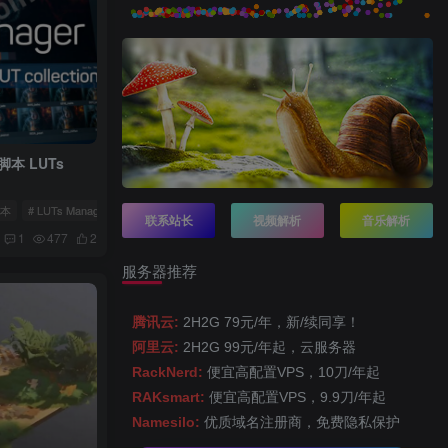
脚本 LUTs
脚本
# LUTs Manager
联系站长
视频解析
音乐解析
1
477
2
服务器推荐
腾讯云:
2H2G 79元/年，新/续同享！
阿里云:
2H2G 99元/年起，云服务器
RackNerd:
便宜高配置VPS，10刀/年起
RAKsmart:
便宜高配置VPS，9.9刀/年起
Namesilo:
优质域名注册商，免费隐私保护