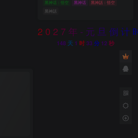
黑神话：悟空
黑神话
黑神話：悟空
黑神話
2
0
2
7
年
-
元
旦
倒
计
D模型
ements KITBASH
148
天
1
时
33
分
10
秒
型
# Sci Fi Mega Elements KITBASH
0
267
6