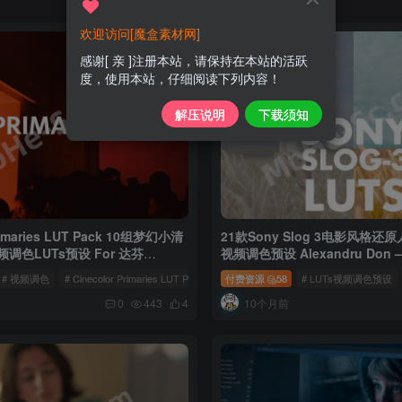
欢迎访问[魔盒素材网]
感谢[ 亲 ]注册本站，请保持在本站的活跃
度，使用本站，仔细阅读下列内容！
解压说明
下载须知
Primaries LUT Pack 10组梦幻小清
21款Sony Slog 3电影风格还
调色LUTs预设 For 达芬
视频调色预设 Alexandru Don –
CPX/剪映/PS等
3 LUTS – SKINTONE EDITION
# 视频调色
# Cinecolor Primaries LUT Pack
# Cinecolor Primaries
付费资源
58
# LUTs视频调色预设
10个月前
0
443
4