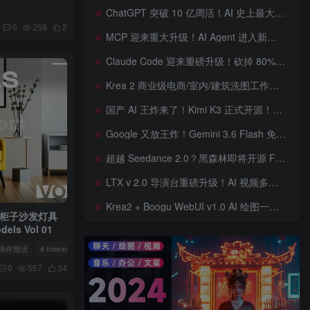
ChatGPT 突破 10 亿周活！AI 史上最大用户奇迹背后，OpenAI 正面对一场百亿美元级商业挑战
0
258
2
MCP 迎来重大升级！AI Agent 进入新纪元，模型上下文协议全面重构，未来 AI 工具生态将被重新定义，AI工具接口进入倒计时开始！
Claude Code 迎来重磅升级！砍掉 80% 系统提示词一键瘦身优化，新增 /doctor 诊断命令，AI 编程效率再次提升
Krea 2 商业级电商/室内/建筑洗图工作流首次公开！三套工作流 + 三档预设 + JSON 反推，RAW、Turbo、Depth、4 倍增强一次学会
国产 AI 王炸来了！Kimi K3 正式开源！免费下载全球最大 2.8 万亿参数模型，国产开源 AI 首次逼近闭源天花板
Google 又放王炸！Gemini 3.6 Flash 免费开放，AI 编程、Agent 能力暴涨，开发者必体验的新一代 AI 模型，性能再次刷新纪录
超越 Seedance 2.0？黑森林即将开源 FLUX 3 Dev！Self-Flow 世界模型首次曝光，20 秒音画同步 AI 视频时代来了！
LTX v 2.0 导演台重磅升级！AI 视频多角色、多场景、多参考控制全面增强生成来了，角色一致性暴涨，终于像电影一样可控，一键打造电影级AI 短片
Krea2 + Boogu WebUI v1.0 AI 绘图一键整合包！AI 美女模特角色一致性、换装换背景一键完成，AI电商详情图一键生成神器来了,含图片生成 / 图生图 / LoRA特效 / 工作流！
桌椅柜子沙发灯具
ls Vol 01
型插件预设
# Interior Models
0
567
34