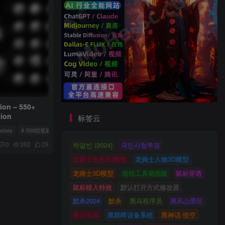
on – 550+
tion
标签云
ushes
# 550组笔刷预设
0
392
29
하얼빈 (2024)
국민사형투표
龙骑士角色3D模型
龙骑士人物3D模型
龙骑士3D模型
齿轮工具箱面板
鼠标穿透
鼠标移入特效
默认打开方式修改器
默杀2024
默杀
黑马程序员
黑风山景区
黑话宝典
黑群晖设备系统
黑神话·悟空