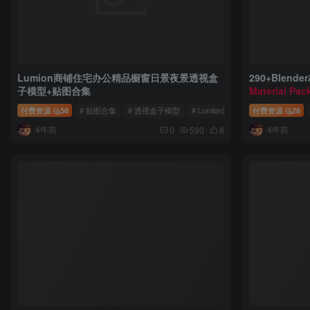
Lumion商铺住宅办公精品橱窗日景夜景透视盒
290+Blen
子模型+贴图合集
Material Pac
付费资源
58
# 贴图合集
# 透视盒子模型
# Lumion透视盒子
付费资源
28
4年前
4年前
0
590
8