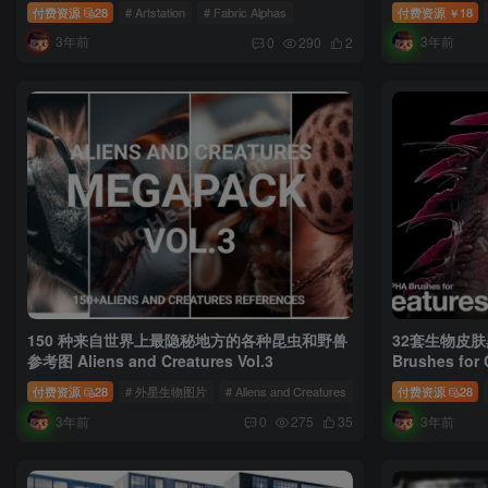
Essentials
付费资源
28
# Artstation
# Fabric Alphas
付费资源
18
￥
3年前
3年前
0
290
2
150 种来自世界上最隐秘地方的各种昆虫和野兽
32套生物皮肤黑
参考图 Aliens and Creatures Vol.3
Brushes for 
付费资源
28
# 外星生物图片
# Aliens and Creatures
付费资源
28
3年前
3年前
0
275
35