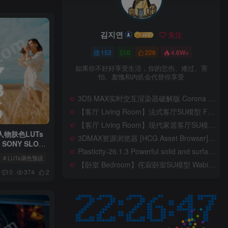
김지연
关注
153
0
226
4.6W+
如果你不好好享受生活，你的悲伤、难过、害
怕、羞愧和内疚会代替你享受
3DS MAX实时交互渲染器破解版 Corona Render 15 Hotfix 2 For 3ds Max 2018 ~ 2027 Win + 离线材质预设库
【客厅 Living Room】法式客厅SU模型 French-style living room SketchUp model
【客厅 Living Room】现代家居客厅SU模型 Modern Living Room SketchUp Model
原人物肤色LUTs
3DMAX资源浏览器 [HCG Asset Browser] BOA Asset Browser 0.2.1 For 3ds Max 2025 ~ 2027
 SONY SLOG
Plasticity-26.1.3 Powerful solid and surface modeling 适用于强大的实体与曲面建模功能模拟软件 For Windows / Linux / MacOS
# LUTs调色预设
# Alexandru Don
【卧室 Bedroom】侘寂卧室SU模型 Wabi-sabi Bedroom SU Model
0
374
2