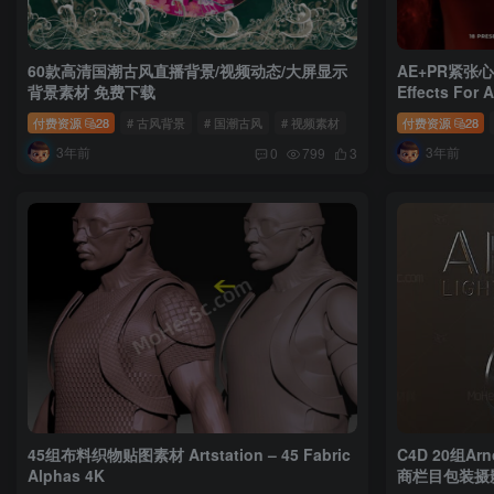
60款高清国潮古风直播背景/视频动态/大屏显示
AE+PR紧张心
背景素材 免费下载
Effects For A
CC 2018 +
付费资源
28
# 古风背景
# 国潮古风
# 视频素材
付费资源
28
3年前
3年前
0
799
3
45组布料织物贴图素材 Artstation – 45 Fabric
C4D 20组
Alphas 4K
商栏目包装摄