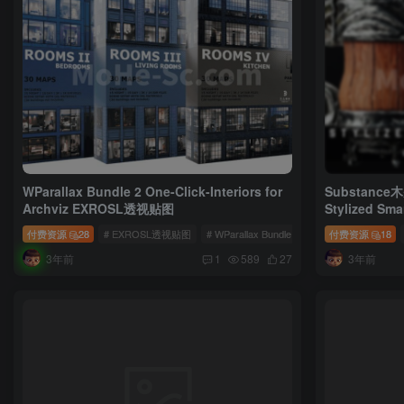
WParallax Bundle 2 One-Click-Interiors for
Substance
Archviz EXROSL透视贴图
Stylized Sma
Vol.02
付费资源
28
# EXROSL透视贴图
# WParallax Bundle 2 One
付费资源
18
3年前
3年前
1
589
27