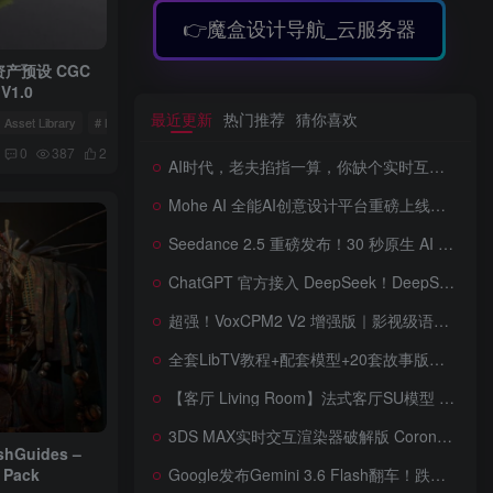
👉魔盒设计导航_云服务器
资产预设 CGC
 V1.0
最近更新
热门推荐
猜你喜欢
 Asset Library
# Blender卡通风格植物草地模型
0
387
2
AI时代，老夫掐指一算，你缺个实时互动的 AI 赛博女友！无需 API、完全免费、实时语音互动，零延迟打造专属 AI 数字女友，附本地部署教程！
Mohe AI 全能AI创意设计平台重磅上线！一站式AI提示词词库·对话·绘画·画廊·推流AI创意神器与AIGC展示平台系统全面升级！
Seedance 2.5 重磅发布！30 秒原生 AI 视频、50 个多模态参考、原位编辑全上线，告别抽卡盲盒，AI 视频正式进入导演时代！
ChatGPT 官方接入 DeepSeek！DeepSeek V4 Flash 0731 重磅开源发布！AI 编程能力全面升级，支持识图、支持 Responses API，本地部署全攻略！
超强！VoxCPM2 V2 增强版｜影视级语音克隆，音色永久保存，文字转语音+AI声音克隆+方言 + ai语音设计+多人对话 + 字幕全搞定
全套LibTV教程+配套模型+20套故事版参考(含提示词)轻松学会AI短剧制作，全套教程走过路过不要错过想在家里赚钱的就学习起来
【客厅 Living Room】法式客厅SU模型 French-style living room SketchUp model
3DS MAX实时交互渲染器破解版 Corona Render 15 Hotfix 2 For 3ds Max 2018 ~ 2027 Win + 离线材质预设库
Guides –
 Pack
Google发布Gemini 3.6 Flash翻车！跌出全球智能榜前十！Google 新模型遭遇口碑争议，附个人一些使用体验——变慢/降智/弱智，Gemini现在真的是一团糟，Google版豆包！