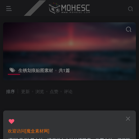
生锈划痕贴图素材
共1篇
排序
更新
浏览
点赞
评论
欢迎访问[魔盒素材网]