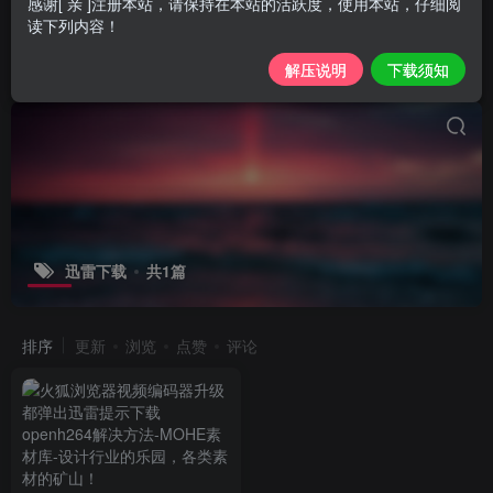
感谢[ 亲 ]注册本站，请保持在本站的活跃度，使用本站，仔细阅
读下列内容！
解压说明
下载须知
迅雷下载
共1篇
排序
更新
浏览
点赞
评论