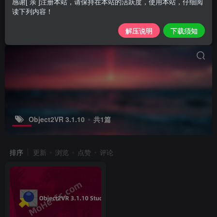
感谢[ 亲 ]注册本站，请保持在本站的活跃度，使用本站，仔细阅
读下列内容！
解压说明
下载须知
Object2VR 3.1.10
共1篇
排序
更新
浏览
点赞
评论