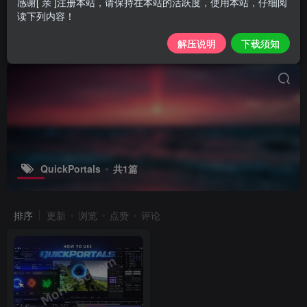
感谢[ 亲 ]注册本站，请保持在本站的活跃度，使用本站，仔细阅
读下列内容！
解压说明
下载须知
QuickPortals
共1篇
排序
更新
浏览
点赞
评论