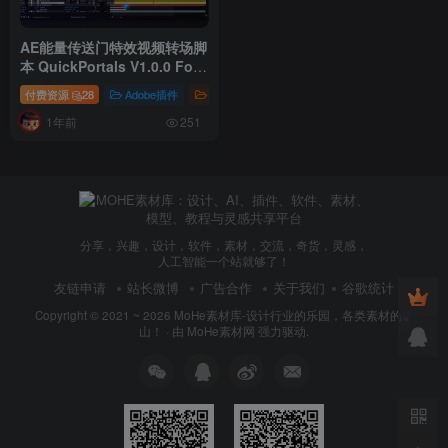
AE能量传送门特效视频转场脚
本 QuickPortals V1.0.0 For
After Effects 2024 +
付费资源
28
Adobe插件
插件
1年前
251
分享，兴趣，设计，软件，素材，交流，奇货，灵感，
人工智能一个站就够了！
友链申请
站长微博
广告合作
关于我们
谷歌统计
Copyright © 2021 ~ 2026
MoHe素材库-设计行业的乐园，各类素材的矿
山！
· 由
MoHe素材网
强力驱动.