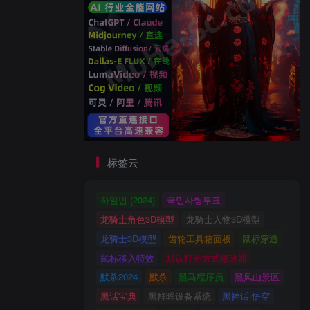
标签云
하얼빈 (2024)
국민사형투표
龙骑士角色3D模型
龙骑士人物3D模型
龙骑士3D模型
齿轮工具箱面板
鼠标穿透
鼠标移入特效
默认打开方式修改器
默杀2024
默杀
黑马程序员
黑风山景区
黑话宝典
黑群晖设备系统
黑神话·悟空