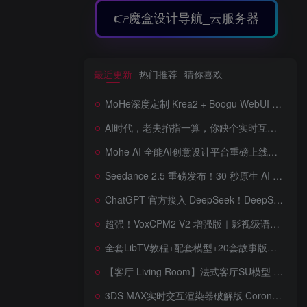
👉魔盒设计导航_云服务器
最近更新
热门推荐
猜你喜欢
MoHe深度定制 Krea2 + Boogu WebUI v2.0 重磅发布！专为 AI 室内设计师打造，一键切换定制工作流，彻底告别 ComfyUI 复杂节点，一键生图！
AI时代，老夫掐指一算，你缺个实时互动的 AI 赛博女友！无需 API、完全免费、实时语音互动，零延迟打造专属 AI 数字女友，附本地部署教程！
Mohe AI 全能AI创意设计平台重磅上线！一站式AI提示词词库·对话·绘画·画廊·推流AI创意神器与AIGC展示平台系统全面升级！
Seedance 2.5 重磅发布！30 秒原生 AI 视频、50 个多模态参考、原位编辑全上线，告别抽卡盲盒，AI 视频正式进入导演时代！
ChatGPT 官方接入 DeepSeek！DeepSeek V4 Flash 0731 重磅开源发布！AI 编程能力全面升级，支持识图、支持 Responses API，本地部署全攻略！
超强！VoxCPM2 V2 增强版｜影视级语音克隆，音色永久保存，文字转语音+AI声音克隆+方言 + ai语音设计+多人对话 + 字幕全搞定
全套LibTV教程+配套模型+20套故事版参考(含提示词)轻松学会AI短剧制作，全套教程走过路过不要错过想在家里赚钱的就学习起来
【客厅 Living Room】法式客厅SU模型 French-style living room SketchUp model
3DS MAX实时交互渲染器破解版 Corona Render 15 Hotfix 2 For 3ds Max 2018 ~ 2027 Win + 离线材质预设库