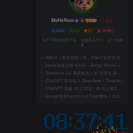
MoHeRoot
关注
2384
103
27
140W+
你不可能永远等下去，去做点儿什么，让一切成
真
AI时代，老夫掐指一算，你缺个实时互动的 AI 赛博女友！无需 API、完全免费、实时语音互动，零延迟打造专属 AI 数字女友，附本地部署教程！
MoHe深度定制 Krea2 + Boogu WebUI v2.0 重磅发布！专为 AI 室内设计师打造，一键切换定制工作流，彻底告别 ComfyUI 复杂节点，一键生图！
Seedance 2.5 重磅发布！30 秒原生 AI 视频、50 个多模态参考、原位编辑全上线，告别抽卡盲盒，AI 视频正式进入导演时代！
ChatGPT 官方接入 DeepSeek！DeepSeek V4 Flash 0731 重磅开源发布！AI 编程能力全面升级，支持识图、支持 Responses API，本地部署全攻略！
ChatGPT 突破 10 亿周活！AI 史上最大用户奇迹背后，OpenAI 正面对一场百亿美元级商业挑战
Google发布Gemini 3.6 Flash翻车！跌出全球智能榜前十！Google 新模型遭遇口碑争议，附个人一些使用体验——变慢/降智/弱智，Gemini现在真的是一团糟，Google版豆包！