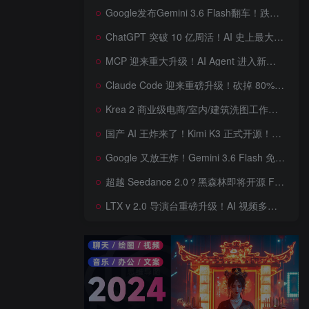
Google发布Gemini 3.6 Flash翻车！跌出全球智能榜前十！Google 新模型遭遇口碑争议，附个人一些使用体验——变慢/降智/弱智，Gemini现在真的是一团糟，Google版豆包！
ChatGPT 突破 10 亿周活！AI 史上最大用户奇迹背后，OpenAI 正面对一场百亿美元级商业挑战
MCP 迎来重大升级！AI Agent 进入新纪元，模型上下文协议全面重构，未来 AI 工具生态将被重新定义，AI工具接口进入倒计时开始！
Claude Code 迎来重磅升级！砍掉 80% 系统提示词一键瘦身优化，新增 /doctor 诊断命令，AI 编程效率再次提升
Krea 2 商业级电商/室内/建筑洗图工作流首次公开！三套工作流 + 三档预设 + JSON 反推，RAW、Turbo、Depth、4 倍增强一次学会
国产 AI 王炸来了！Kimi K3 正式开源！免费下载全球最大 2.8 万亿参数模型，国产开源 AI 首次逼近闭源天花板
Google 又放王炸！Gemini 3.6 Flash 免费开放，AI 编程、Agent 能力暴涨，开发者必体验的新一代 AI 模型，性能再次刷新纪录
超越 Seedance 2.0？黑森林即将开源 FLUX 3 Dev！Self-Flow 世界模型首次曝光，20 秒音画同步 AI 视频时代来了！
LTX v 2.0 导演台重磅升级！AI 视频多角色、多场景、多参考控制全面增强生成来了，角色一致性暴涨，终于像电影一样可控，一键打造电影级AI 短片