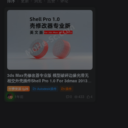
排序
更新
浏览
点赞
评论
3ds Max壳修改器专业版 模型破碎边缘光滑无
相交外壳插件Shell Pro 1.0 For 3dmax 2013 ~
2026
付费资源
28
Autodesk插件
插件
1年前
0
433
4