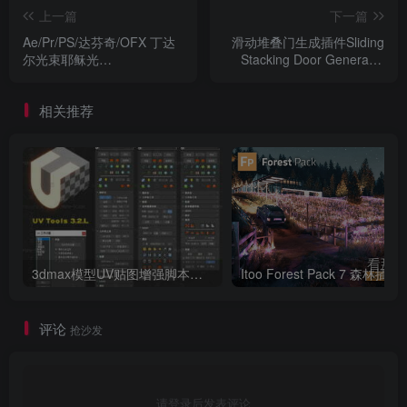
上一篇
下一篇
Ae/Pr/PS/达芬奇/OFX 丁达
滑动堆叠门生成插件Sliding
尔光束耶稣光
Stacking Door Generator
DigitalFilmTools Rays 2.1.2
v2.0 For 3DMax 2016-
汉化版|Rays2.1中文版
2021[中文破解版]
相关推荐
3dmax模型UV贴图增强脚本插件工具UVTools 3.2L 汉化破解版 For 3dmax2014~2023
Itoo Forest
评论
抢沙发
请登录后发表评论