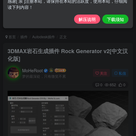
感谢[ 亲 ]注册本站，请保持在本站的活跃度，使用本站，仔细阅
读下列内容！
解压说明
下载须知
首页
插件
Autodesk插件
正文
3DMAX岩石生成插件 Rock Generator v2[中文汉
化版]
MoHeRoot
关注
私信
梦的最深处，只有微笑不累
0
652
0