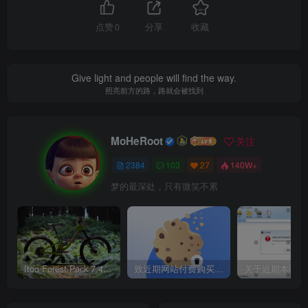
点赞
0
分享
收藏
Give light and people will find the way.
照亮前方的路，路就会被找到
MoHeRoot
关注
2384
103
27
140W+
梦的最深处，只有微笑不累
Itoo Forest Pack 7.4.20 森林插件 For 3DSMAX 2014 ~ 2023 汉化永久版
致近期网站付费购买资源及会员用户后，网页显示依然没有购买解决方法！