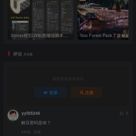
3dmax模型UV贴图增强脚本插件工具UVTools 3.2L 汉化破解版 For 3dmax2014~2023
Itoo Forest
评论
共6条
请登录后发表评论
登录
注册
yyf85246
0
解压密码是啥？
4年前
回复