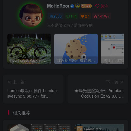
MoHeRoot
关注
2386
104
27
141W+
人不是仅仅为了爱而生存的
Itoo Forest Pack 7.4.20 森林插件 For 3DSMAX 2014 ~ 2023 汉化永久版
致近期网站付费购买资源及会员用户后，网页显示依然没有购买解决方法！
上一篇
下一篇
Lumion联动su插件 Lumion
全局光照渲染插件 Ambient
livesync 3.60.777 for
Occlusion Ex v2.8.0 for
sketchup 2017~2020 破解
Sketchup 2019/2021 Win破
版
解版
相关推荐