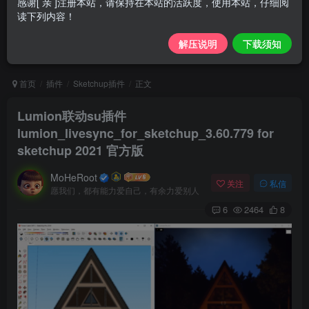
感谢[ 亲 ]注册本站，请保持在本站的活跃度，使用本站，仔细阅
读下列内容！
解压说明
下载须知
首页
插件
Sketchup插件
正文
Lumion联动su插件
lumion_livesync_for_sketchup_3.60.779 for
sketchup 2021 官方版
MoHeRoot
关注
私信
愿我们，都有能力爱自己，有余力爱别人
6
2464
8