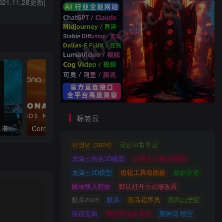
021.11.28更新]
标签云
3dmax插件工具神器脚本杀毒软件3dmax一键工具脚本插件渲染工具箱自动杀毒防御
Corona Renderer 7.0 渲染器正式版发布+最新材质库+降噪包+试用补丁 新功能介绍！恐怖如斯
하얼빈 (2024)
국민사형투표
龙骑士角色3D模型
龙骑士人物3D模型
龙骑士3D模型
齿轮工具箱面板
鼠标穿透
鼠标移入特效
默认打开方式修改器
默杀2024
默杀
黑马程序员
黑风山景区
黑话宝典
黑群晖设备系统
黑神话·悟空