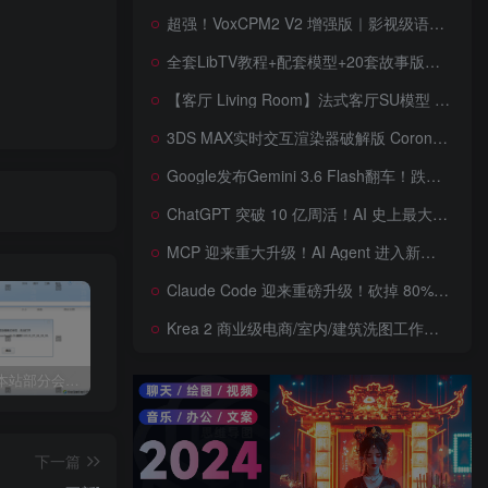
超强！VoxCPM2 V2 增强版｜影视级语音克隆，音色永久保存，文字转语音+AI声音克隆+方言 + ai语音设计+多人对话 + 字幕全搞定
全套LibTV教程+配套模型+20套故事版参考(含提示词)轻松学会AI短剧制作，全套教程走过路过不要错过想在家里赚钱的就学习起来
【客厅 Living Room】法式客厅SU模型 French-style living room SketchUp model
3DS MAX实时交互渲染器破解版 Corona Render 15 Hotfix 2 For 3ds Max 2018 ~ 2027 Win + 离线材质预设库
Google发布Gemini 3.6 Flash翻车！跌出全球智能榜前十！Google 新模型遭遇口碑争议，附个人一些使用体验——变慢/降智/弱智，Gemini现在真的是一团糟，Google版豆包！
ChatGPT 突破 10 亿周活！AI 史上最大用户奇迹背后，OpenAI 正面对一场百亿美元级商业挑战
MCP 迎来重大升级！AI Agent 进入新纪元，模型上下文协议全面重构，未来 AI 工具生态将被重新定义，AI工具接口进入倒计时开始！
Claude Code 迎来重磅升级！砍掉 80% 系统提示词一键瘦身优化，新增 /doctor 诊断命令，AI 编程效率再次提升
Krea 2 商业级电商/室内/建筑洗图工作流首次公开！三套工作流 + 三档预设 + JSON 反推，RAW、Turbo、Depth、4 倍增强一次学会
关于近期本站部分会员反馈解压文件解压到一半失败出错的说明
3dmax模型UV贴图增强脚本插件工具UVTools 3.2L 汉化破解版 For 3dmax2014~2023
年底收官巨献，AIGC行业全平台设计工具网站正式上线，助力创作者突破创作瓶颈，开启高效创作之旅[已下线]
下一篇