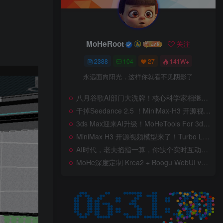
MoHeRoot
关注
2388
104
27
141W+
永远面向阳光，这样你就看不见阴影了
八月谷歌AI部门大洗牌！核心科学家相继离职后，Gemini体验反而逆袭，智商又占据大脑了，桌面版补齐网页版功能，图片/视频生成全面升级
干掉Seedance 2.5 ！MiniMax-H3 开源视频模型爆火！Turbo LoRA 5倍加速，8G显卡也能跑，工作流详解，低显存也能跑出顶级画质，ComfyUI低显存部署教程来了
3ds Max迎来AI升级！MoHeTools For 3ds Max 2012 ~ 2026 智能工具箱插件发布，支持AI 3D建模、文生图、图生图、效果图生成，全面提升室内设计效率
MiniMax H3 开源视频模型来了！Turbo LoRA 加速最高 350%，12G 显存也能跑，本地部署教程详解
AI时代，老夫掐指一算，你缺个实时互动的 AI 赛博女友！无需 API、完全免费、实时语音互动，零延迟打造专属 AI 数字女友，附本地部署教程！
MoHe深度定制 Krea2 + Boogu WebUI v2.0 重磅发布！专为 AI 室内设计师打造，一键切换定制工作流，彻底告别 ComfyUI 复杂节点，一键生图！