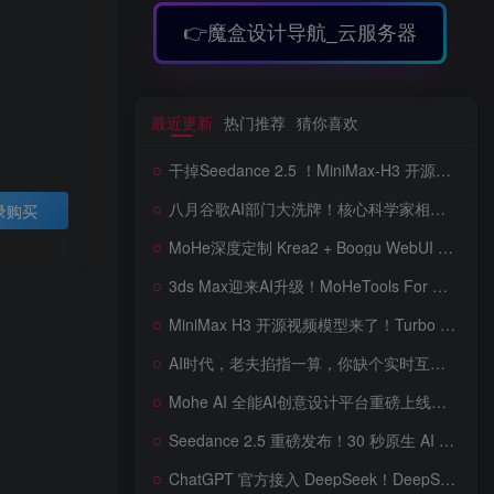
👉魔盒设计导航_云服务器
最近更新
热门推荐
猜你喜欢
干掉Seedance 2.5 ！MiniMax-H3 开源视频模型爆火！Turbo LoRA 5倍加速，8G显卡也能跑，工作流详解，低显存也能跑出顶级画质，ComfyUI低显存部署教程来了
八月谷歌AI部门大洗牌！核心科学家相继离职后，Gemini体验反而逆袭，智商又占据大脑了，桌面版补齐网页版功能，图片/视频生成全面升级
录购买
MoHe深度定制 Krea2 + Boogu WebUI v2.0 重磅发布！专为 AI 室内设计师打造，一键切换定制工作流，彻底告别 ComfyUI 复杂节点，一键生图！
3ds Max迎来AI升级！MoHeTools For 3ds Max 2012 ~ 2026 智能工具箱插件发布，支持AI 3D建模、文生图、图生图、效果图生成，全面提升室内设计效率
MiniMax H3 开源视频模型来了！Turbo LoRA 加速最高 350%，12G 显存也能跑，本地部署教程详解
AI时代，老夫掐指一算，你缺个实时互动的 AI 赛博女友！无需 API、完全免费、实时语音互动，零延迟打造专属 AI 数字女友，附本地部署教程！
Mohe AI 全能AI创意设计平台重磅上线！一站式AI提示词词库·对话·绘画·画廊·推流AI创意神器与AIGC展示平台系统全面升级！
Seedance 2.5 重磅发布！30 秒原生 AI 视频、50 个多模态参考、原位编辑全上线，告别抽卡盲盒，AI 视频正式进入导演时代！
ChatGPT 官方接入 DeepSeek！DeepSeek V4 Flash 0731 重磅开源发布！AI 编程能力全面升级，支持识图、支持 Responses API，本地部署全攻略！