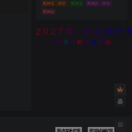
黑神话：悟空
黑神话
黑神話：悟空
黑神話
2
0
2
7
年
-
元
旦
倒
计
144
天
17
时
28
分
28
秒