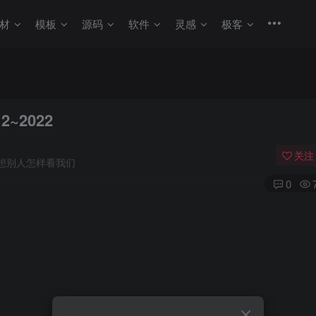
材
模板
源码
软件
灵感
极客
2~2022
关注
想别人怎样看我们
0