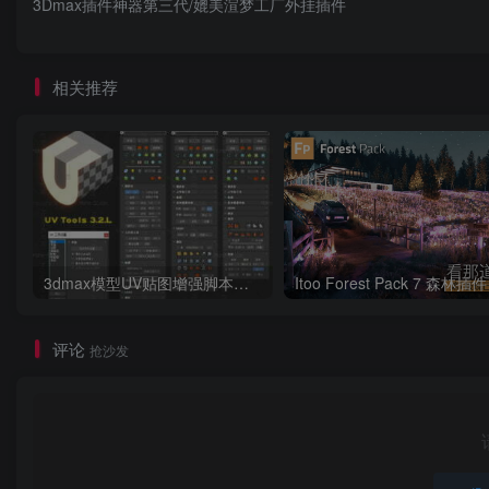
3Dmax插件神器第三代/媲美渲梦工厂外挂插件
相关推荐
3dmax模型UV贴图增强脚本插件工具UVTools 3.2L 汉化破解版 For 3dmax2014~2023
评论
抢沙发