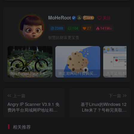
MoHeRoot
关注
2388
104
27
141W+
智慧比财富更宝贵
Itoo Forest Pack 7.4.20 森林插件 For 3DSMAX 2014 ~ 2023 汉化永久版
致近期网站付费购买资源及会员用户后，网页显示依然没有购买解决方法！
上一篇
下一篇
Angry IP Scanner V3.9.1 免
基于Linux的Windows 12
费跨平台局域网IP地址和端
Lite来了？号称完美取代
口扫描工具
Win10
相关推荐