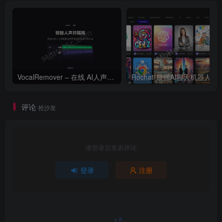
VocalRemover – 在线 AI人声分离 人声消除和隔离工具
Rochat-最
评论
抢沙发
请登录后发表评论
登录
注册