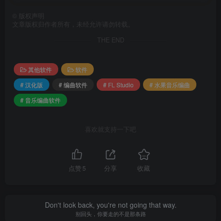
©
版权声明
文章版权归作者所有，未经允许请勿转载。
THE END
其他软件
软件
# 汉化版
# 编曲软件
# FL Studio
# 水果音乐编曲
# 音乐编曲软件
喜欢就支持一下吧
点赞
5
分享
收藏
Don't look back, you're not going that way.
别回头，你要走的不是那条路