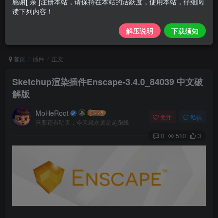
感谢[ 亲 ]注册本站，请保持在本站的活跃度，使用本站，仔细阅
读下列内容！
解压说明
下载须知
首页
插件
正文
Sketchup渲染插件Enscape-3.4.0_84039 中文破
解版
MoHeRoot
关注
私信
只要还有明天，今天就永远是起跑线
0
510
3