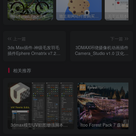
Itoo Forest Pack 7.4.20 森林插件 For 3DSMAX 2014 ~ 2023 汉化永久版
致近期网站付费购买资源及会员用户后，网页显示依然没有购买解决方法！
上一篇
下一篇
3ds Max插件-神级毛发羽毛
3DMAX环绕摄像机动画插件
插件Ephere Ornatrix v7.2.9
Camera_Studio v1.0 汉化破
for 3ds Max 2020 ~ 2022
解版 For 3DMAX 2010
~2023
相关推荐
3dmax模型UV贴图增强脚本插件工具UVTools 3.2L 汉化破解版 For 3dmax2014~2023
Itoo Forest