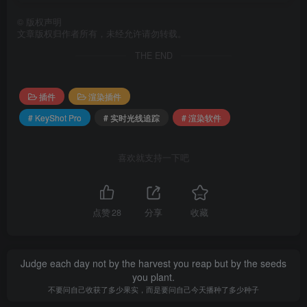
·GPU剖切材质 – 现在，在具有所有剖切选项的GPU模
©
版权声明
文章版权归作者所有，未经允许请勿转载。
式中，支持流行的剖切材质。
THE END
·Gltf/USDz增强功能 – Keyshot gltf和usdz导出进行了优
化，支持实例化，大大减小了文件大小。
插件
渲染插件
# KeyShot Pro
# 实时光线追踪
# 渲染软件
软件亮点
喜欢就支持一下吧
界面简约
用户界面简单却不失强大，它具备所有必要的选项，帮
助实现先进的可视化效果，让工作畅通无阻。
点赞
28
分享
收藏
渲染快速
运行快速，无论是在笔记本电脑上，还是在拥有多个中
Judge each day not by the harvest you reap but by the seeds
央处理器的网络服务器上，它都能抓住所有可用的核
you plant.
心。
不要问自己收获了多少果实，而是要问自己今天播种了多少种子