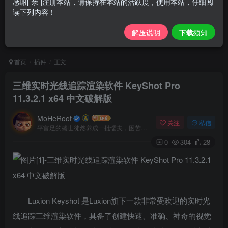
感谢[ 亲 ]注册本站，请保持在本站的活跃度，使用本站，仔细阅
读下列内容！
解压说明
下载须知
首页
插件
正文
三维实时光线追踪渲染软件 KeyShot Pro
11.3.2.1 x64 中文破解版
MoHeRoot
关注
私信
平富足的盛世徒然养成一批懦夫，困苦永远是坚强之母
0
304
28
Luxion Keyshot 是Luxion旗下一款非常受欢迎的实时光
线追踪三维渲染软件，具备了创建快速、准确、神奇的视觉