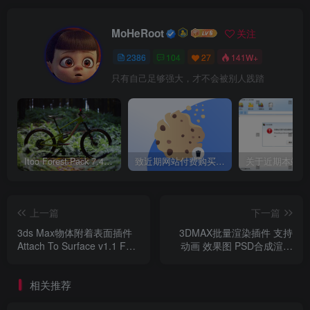
实时显示
在KeyShot 10里，所有操作都实时进行，其使用独特的
MoHeRoot
关注
渲染技术，让材料、灯光和相机的所有变化显而易见。
2386
104
27
141W+
只有自己足够强大，才不会被别人践踏
操作简单
用户只需将数据和指定材料拖放到模型上，导入信息，
调整灯光，然后移动相机，就能创建3D模型的逼真图
像。
Itoo Forest Pack 7.4.20 森林插件 For 3DSMAX 2014 ~ 2023 汉化永久版
致近期网站付费购买资源及会员用户后，网页显示依然没有购买解决方法！
数据精确
这是3D数据精确的渲染解决方案，以先进的技术算法、
全局光照领域的研究和Luxion内部研究为基础而开发
上一篇
下一篇
的。
3ds Max物体附着表面插件
3DMAX批量渲染插件 支持
Attach To Surface v1.1 For
动画 效果图 PSD合成渲染
3ds Max 2010 - 2023
For 3dmax2014 ~ 2023
其他特性
从静止图像与动画到交互式网页与移动端内容，它总能
相关推荐
创造高质量的视觉效果，满足用户所有的可视化需求。