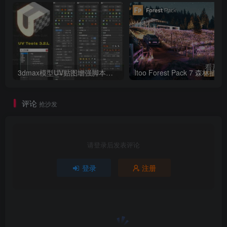
3dmax模型UV贴图增强脚本插件工具UVTools 3.2L 汉化破解版 For 3dmax2014~2023
Itoo Forest
评论
抢沙发
请登录后发表评论
登录
注册