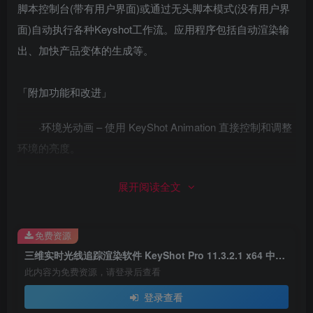
脚本控制台(带有用户界面)或通过无头脚本模式(没有用户界
面)自动执行各种Keyshot工作流。应用程序包括自动渲染输
出、加快产品变体的生成等。
「附加功能和改进」
·环境光动画 – 使用 KeyShot Animation 直接控制和调整
环境的亮度。
·可变形动画导入 – 除了 Alembic 之外，还可以导入带有
展开阅读全文
装配动画的 .mc/.mcx 缓存文件和 FBX 文件。
免费资源
·肤色 – 从 KeyShot 材质库中拖放更广泛的肤色。
三维实时光线追踪渲染软件 KeyShot Pro 11.3.2.1 x64 中文破解版
此内容为免费资源，请登录后查看
·更新的进口商 – 快捷键导入功能比以往任何时候都更强
大，具有新的和更新的导入器。
登录查看