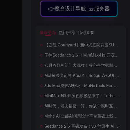
👉魔盒设计导航_云服务器
最近更新
热门推荐
猜你喜欢
【庭院 Courtyard】新中式庭院花园SU模型 New Chinese-Style Courtyard Garden SketchUp Model
干掉Seedance 2.5 ！MiniMax-H3 开源视频模型爆火！Turbo LoRA 5倍加速，8G显卡也能跑，工作流详解，低显存也能跑出顶级画质，ComfyUI低显存部署教程来了
八月谷歌AI部门大洗牌！核心科学家相继离职后，Gemini体验反而逆袭，智商又占据大脑了，桌面版补齐网页版功能，图片/视频生成全面升级
MoHe深度定制 Krea2 + Boogu WebUI v2.0 重磅发布！专为 AI 室内设计师打造，一键切换定制工作流，彻底告别 ComfyUI 复杂节点，一键生图！
3ds Max迎来AI升级！MoHeTools For 3ds Max 2012 ~ 2026 智能工具箱插件发布，支持AI 3D建模、文生图、图生图、效果图生成，全面提升室内设计效率
MiniMax H3 开源视频模型来了！Turbo LoRA 加速最高 350%，12G 显存也能跑，本地部署教程详解
AI时代，老夫掐指一算，你缺个实时互动的 AI 赛博女友！无需 API、完全免费、实时语音互动，零延迟打造专属 AI 数字女友，附本地部署教程！
Mohe AI 全能AI创意设计平台重磅上线！一站式AI提示词词库·对话·绘画·画廊·推流AI创意神器与AIGC展示平台系统全面升级！
Seedance 2.5 重磅发布！30 秒原生 AI 视频、50 个多模态参考、原位编辑全上线，告别抽卡盲盒，AI 视频正式进入导演时代！