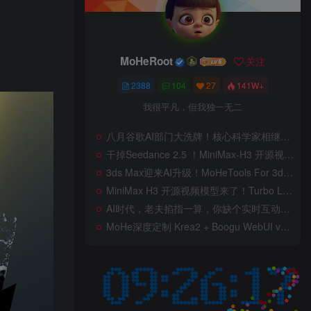
MoHeRoot
关注
2388
104
27
141W+
我很平凡，但我独一无二
八月谷歌AI部门大洗牌！核心科学家相继离职后，Gemini体验反而逆袭，智商又占据大脑了，桌面版补齐网页版功能，图片/视频生成全面升级
干掉Seedance 2.5 ！MiniMax-H3 开源视频模型爆火！Turbo LoRA 5倍加速，8G显卡也能跑，工作流详解，低显存也能跑出顶级画质，ComfyUI低显存部署教程来了
3ds Max迎来AI升级！MoHeTools For 3ds Max 2012 ~ 2026 智能工具箱插件发布，支持AI 3D建模、文生图、图生图、效果图生成，全面提升室内设计效率
MiniMax H3 开源视频模型来了！Turbo LoRA 加速最高 350%，12G 显存也能跑，本地部署教程详解
AI时代，老夫掐指一算，你缺个实时互动的 AI 赛博女友！无需 API、完全免费、实时语音互动，零延迟打造专属 AI 数字女友，附本地部署教程！
MoHe深度定制 Krea2 + Boogu WebUI v2.0 重磅发布！专为 AI 室内设计师打造，一键切换定制工作流，彻底告别 ComfyUI 复杂节点，一键生图！