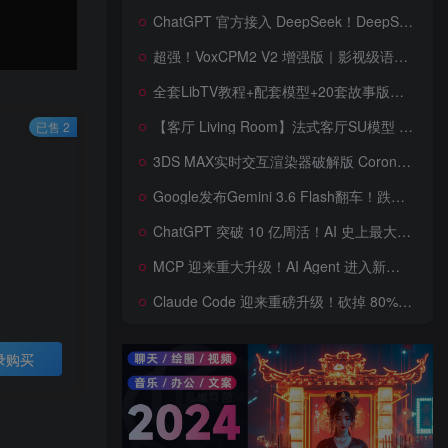
ChatGPT 官方接入 DeepSeek！DeepSeek V4 Flash 0731 重磅开源发布！AI 编程能力全面升级，支持识图、支持 Responses API，本地部署全攻略！
超强！VoxCPM2 V2 增强版｜影视级语音克隆，音色永久保存，文字转语音+AI声音克隆+方言 + ai语音设计+多人对话 + 字幕全搞定
全套LibTV教程+配套模型+20套故事版参考(含提示词)轻松学会AI短剧制作，全套教程走过路过不要错过想在家里赚钱的就学习起来
【客厅 Living Room】法式客厅SU模型 French-style living room SketchUp model
已售 2
3DS MAX实时交互渲染器破解版 Corona Render 15 Hotfix 2 For 3ds Max 2018 ~ 2027 Win + 离线材质预设库
Google发布Gemini 3.6 Flash翻车！跌出全球智能榜前十！Google 新模型遭遇口碑争议，附个人一些使用体验——变慢/降智/弱智，Gemini现在真的是一团糟，Google版豆包！
ChatGPT 突破 10 亿周活！AI 史上最大用户奇迹背后，OpenAI 正面对一场百亿美元级商业挑战
MCP 迎来重大升级！AI Agent 进入新纪元，模型上下文协议全面重构，未来 AI 工具生态将被重新定义，AI工具接口进入倒计时开始！
Claude Code 迎来重磅升级！砍掉 80% 系统提示词一键瘦身优化，新增 /doctor 诊断命令，AI 编程效率再次提升
录购买