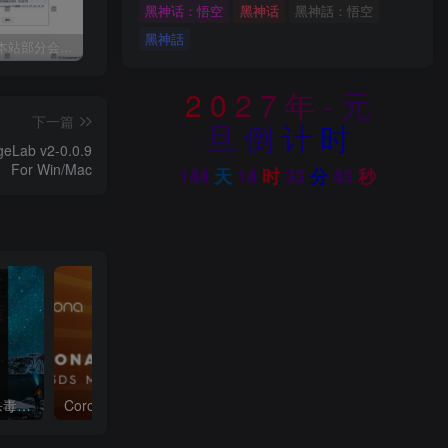
黑神话：悟空
黑神话
黑神話：悟空
黑神話
关于近期本站部分会员反馈解压文件解压到一半失败出错的说明
3dmax模型UV贴图增强脚本插件工具UVTools 3.2L 汉化破解版 For 3dmax2014~2023
年底收官巨献，AIGC行业全平台设计工具网站正式上线，助力创作者突破创作瓶颈，开启高效创作之旅[已下线]
2
0
2
7
年
-
元
下一篇
旦
倒
计
时
-0.0.9
For Win/Mac
144
天
14
时
33
分
41
秒
3dmax插件工具神器脚本杀毒软件3dmax一键工具脚本插件渲染工具箱自动杀毒防御
Corona Renderer 7.0 渲染器正式版发布+最新材质库+降噪包+试用补丁 新功能介绍！恐怖如斯