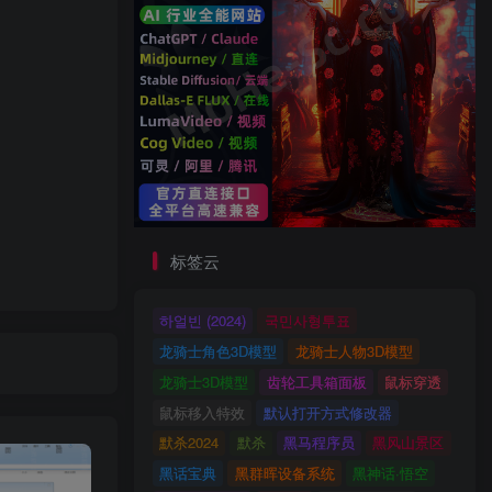
标签云
하얼빈 (2024)
국민사형투표
龙骑士角色3D模型
龙骑士人物3D模型
龙骑士3D模型
齿轮工具箱面板
鼠标穿透
鼠标移入特效
默认打开方式修改器
默杀2024
默杀
黑马程序员
黑风山景区
黑话宝典
黑群晖设备系统
黑神话·悟空