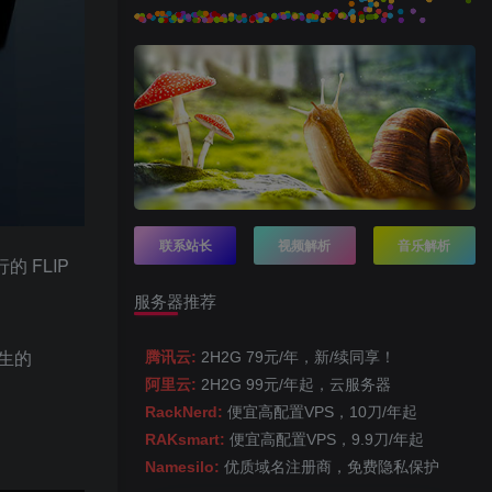
联系站长
视频解析
音乐解析
 FLIP
服务器推荐
原生的
腾讯云:
2H2G 79元/年，新/续同享！
阿里云:
2H2G 99元/年起，云服务器
RackNerd:
便宜高配置VPS，10刀/年起
RAKsmart:
便宜高配置VPS，9.9刀/年起
Namesilo:
优质域名注册商，免费隐私保护