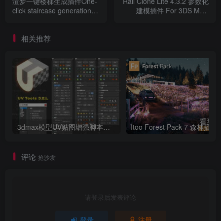
渲梦一键楼梯生成插件One-
Rail Clone Lite 4.3.2 参数化
click staircase generation
建模插件 For 3DS MAX
简化创作
plugin For 3DSMAX 2014 ~
2014~2022 官方免费版
2022
使用新的创建途径以更快的方法将源对象添加到项目列
相关推荐
表中，比以往任何时候都更有效地创建散布物体。
提高可用性
使用“Solo模式”更快速地浏览界面，使用经过简化和改
进的摄像机排除，轻松优化和修改材质，以及更多改进。
3dmax模型UV贴图增强脚本插件工具UVTools 3.2L 汉化破解版 For 3dmax2014~2023
Itoo Forest
要了解更多详细情况，请访问iToo软件网站上的Forest
Pack 7页面 。您可以在在文档中找到所有新功能、修复和改
评论
抢沙发
进的完整更新日志。
这次新版本发布是我们公司2021年开发计划的一部分，
请登录后发表评论
该计划还将包括RailClone的更新，以及定期发布的素材库和
登录
注册