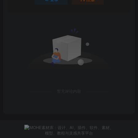
内容更新。
适用性：
对于所有正处于有效维护计划内的用户，您现在就可以下载
Forest Pack 7。 Forest Pack 7 Lite版本也已推出，其中包括
上述所有新功能，供您测试使用。
关于iToo Software
iToosoft成立于1999年，位于西班牙南部的加的斯市，是一家
3D软件开发公司，同时也是Forest Pack和RailClone的创造
者，这两款软件是Autodesk 3ds Max的顶级插件，在
Archviz，VFX和游戏领域中应用广泛。
暂无评论内容
关于Forest Pack：
Forest Pack是3ds Max平台上，世界上最受欢迎的散布插
件。它能够渲染几乎无限的几何物体，为创建大面积的物体
排布提供了完整的解决方案，可用于创建从树木和植物到建
筑物，人群，聚合体，地面覆盖物，岩石等各类物体。