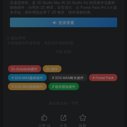
染速度奇快，是 3D Studio Max 和 3D Studio Viz 的高级专业森林
对整个散布系统进行色彩校正
植物插件；自带的 2D 树库，非常强大，从 Forest Pack Pro 3.6 版
本开始，插件增加自带了 3D 树库，绝对堪称经典。
摆弄复杂的多重子物体材质的日子已经一去不复返了，
登录查看
现在您可以在一个简化的界面上对整个散布对象进行颜色校
正。
©
版权声明
文章版权归作者所有，未经允许请勿转载。
在Corona渲染器中随机动画样本
THE END
在Corona中散布动画物体，包括对动画几何体进行采样
Autodesk插件
插件
和随机化的能力，或使用贴图对播放进行控制。
# 3DS MAX森林插件
# 3DS MAX树木插件
# Forest Pack
# 3DS MAX植物插件
# 散布摆放插件
全新的树桩素材库
为您带来40个高质量的照片扫描级别的树桩，加上经过
喜欢就支持一下吧
优化的预设，可以快速填充大面积区域，让您的渲染栩栩如
生。
点赞
19
分享
收藏