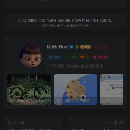
全新的修剪篱笆素材库
Only difficult to make people show their true colors.
您现在可以使用全新的添加了包含89个资产的修建篱笆
只有困难才能使人显出自己的本色
素材库。包含从0.5m到2.5m的五种高度的10种植物，以及可
用于任何形状的附加树篱修剪预设。
MoHeRoot
关注
改进的参考模式
2386
104
27
141W+
并不是我们所有的人都会拥有浪漫
充分利用参考模式，可以在每个三角面中添加多个项
目，将它们的位置随机化并通过材质ID进行过滤。
Forest Color在Forest Pack外部工作
Itoo Forest Pack 7.4.20 森林插件 For 3DSMAX 2014 ~ 2023 汉化永久版
致近期网站付费购买资源及会员用户后，网页显示依然没有购买解决方法！
使用“Forest Color”(森林颜色)可以随机化贴图和色调，
并将它使用在Forest Tools的实例化项目上，甚至用在非
Forest对象上。
上一篇
下一篇