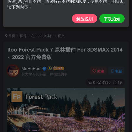
感谢[ 亲 ]注册本站，请保持在本站的活跃度，使用本站，仔细阅
读下列内容！
解压说明
下载须知
首页
插件
Autodesk插件
正文
Itoo Forest Pack 7 森林插件 For 3DSMAX 2014
~ 2022 官方免费版
MoHeRoot
关注
私信
努力学习其实是一件很酷的事
0
4936
19