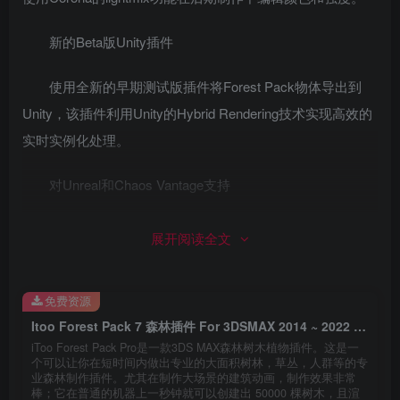
新的Beta版Unity插件
使用全新的早期测试版插件将Forest Pack物体导出到
Unity，该插件利用Unity的Hybrid Rendering技术实现高效的
实时实例化处理。
对Unreal和Chaos Vantage支持
只需单击几下，就能跳转到实时世界，并将散布的内容
展开阅读全文
导出到Unreal Engine或Chaos Group的Project Lavina当中。
完全重写的素材库浏览器
免费资源
Itoo Forest Pack 7 森林插件 For 3DSMAX 2014 ~ 2022 官方限制版
素材库浏览器已被完全重写。现在您可以添加从场景中
iToo Forest Pack Pro是一款3DS MAX森林树木植物插件。这是一
个可以让你在短时间内做出专业的大面积树林，草丛，人群等的专
选择的超过100个物体，并自动建立材质库和生成缩略图。
业森林制作插件。尤其在制作大场景的建筑动画，制作效果非常
棒；它在普通的机器上一秒钟就可以创建出 50000 棵树木，且渲