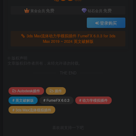
SpreadVar 选项。
免费
免费
黄金会员
钻石会员
Explosion Gen 添加了 Color 输入和 Pass 输入和输出引
登录购买
脚。
3ds Max流体动力学模拟插件 FumeFX 6.0.3 for 3ds
Spawn Gen 添加了 Pass 输入和输出引脚。
Max 2019 ~ 2024 英文破解版
Spawn Gen 添加了颜色参数，允许用户为新粒子分配颜
©
版权声明
色。
文章版权归作者所有，未经允许请勿转载。
THE END
为获取粒子组和获取属性节点添加了种子引脚。
更改了组过滤器节点，现在输出布尔值而不是粒子。
Autodesk插件
插件
添加到 NodeWorks 窗口标题禁用/交互/缓存状态。
# 英文破解版
# FumeFX 6.0.3
# 动力学模拟插件
方向节点添加了预定义的对齐矢量、X、Y、Z、速度
# 3ds Max流体模拟插件
等…
喜欢就支持一下吧
将速度传递给 Arnold 时，Arnold 渲染速度更快（约