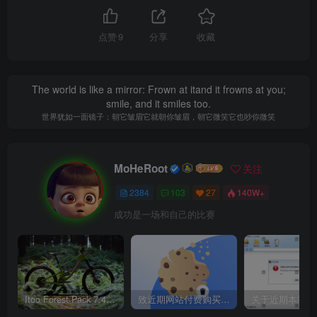
10%）。
点赞
9
分享
收藏
显示节点以/秒和/帧为单位显示速度。
速度转换输入单位/秒输出单位/帧。
The world is like a mirror: Frown at itand it frowns at you;
顶点颜色节点 – 添加了复选框以将组件显示为颜色选择
smile, and it smiles too.
器。
世界犹如一面镜子：朝它皱眉它就朝你皱眉，朝它微笑它也吵你微笑
常量节点附加值显示在节点标题中。
MoHeRoot
关注
修复
2384
103
27
140W+
位置对象和 Swarm 节点种子编辑控件无法正常工作。
成功是一场和自己的比赛
Gen on Surface 节点种子值不会影响“face”选项位置。
如果启用了实例并使用了 Multimtl，则简单形状材质 ID
无法在 Arnold 中正常工作。
Itoo Forest Pack 7.4.20 森林插件 For 3DSMAX 2014 ~ 2023 汉化永久版
致近期网站付费购买资源及会员用户后，网页显示依然没有购买解决方法！