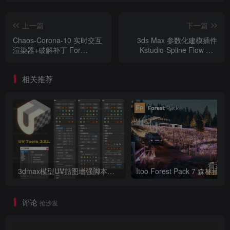
矢量类型的 Explosion Gen 自动链接转到方向而不是位
置。
上一篇
下一篇
具有整数的随机节点从未达到最大值。
Chaos-Corona-10 实时交互
3ds Max 参数化建模插件
渲染器+破解补丁 For
Kstudio-Spline Flow Pro
如果缺少缓存，Arnold 将渲染一盒烟雾。
3DMAX 2016 ~ 2024
v.0.9.130.59 For 3ds Max
2017~2024
相关推荐
当使用加载缓存节点时，显示的粒子计数可以为零。
如果参数/对象发生变化，对象参数节点不会更新模拟。
如果没有粒子，种子节点将不起作用。
FFX Wind节点名称错误，默认为Object。
3dmax模型UV贴图增强脚本插件工具UVTools 3.2L 汉化破解版 For 3dmax2014~2023
Itoo Forest
评论
抢沙发