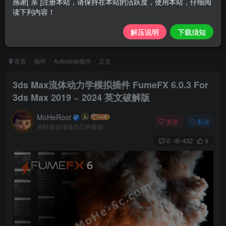
感谢[ 亲 ]注册本站，请保持在本站的活跃度，使用本站，仔细阅
读下列内容！
解压说明
下载须知
首页
插件
Autodesk插件
正文
3ds Max流体动力学模拟插件 FumeFX 6.0.3 For
3ds Max 2019 ~ 2024 英文破解版
MoHeRoot
关注
私信
有时候必须做自己的英雄
0
432
9