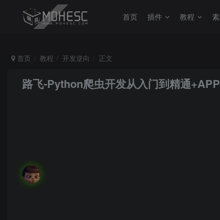
首页
插件
教程
素
首页
教程
开发逆向
正文
路飞-Python爬虫开发从入门到精通+A
MoHeRoot
关注
私信
伟人之所以伟大，是因为他立志要成为伟大的人