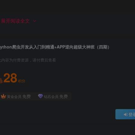
展开阅读全文
Python爬虫开发从入门到精通+APP逆向超级大神班（四期）
此内容为付费资源，请付费后查看
28
积分
免费
免费
黄金会员
钻石会员
今日目标.mp4
密码.mp4
登
结.mp4
fp_local和frida重载.mp4