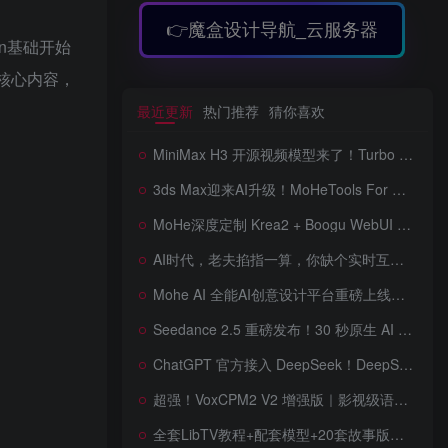
👉魔盒设计导航_云服务器
n基础开始
等核心内容，
最近更新
热门推荐
猜你喜欢
MiniMax H3 开源视频模型来了！Turbo LoRA 加速最高 350%，12G 显存也能跑，本地部署教程详解
3ds Max迎来AI升级！MoHeTools For 3ds Max 2012 ~ 2026 智能工具箱插件发布，支持AI 3D建模、文生图、图生图、效果图生成，全面提升室内设计效率
MoHe深度定制 Krea2 + Boogu WebUI v2.0 重磅发布！专为 AI 室内设计师打造，一键切换定制工作流，彻底告别 ComfyUI 复杂节点，一键生图！
AI时代，老夫掐指一算，你缺个实时互动的 AI 赛博女友！无需 API、完全免费、实时语音互动，零延迟打造专属 AI 数字女友，附本地部署教程！
Mohe AI 全能AI创意设计平台重磅上线！一站式AI提示词词库·对话·绘画·画廊·推流AI创意神器与AIGC展示平台系统全面升级！
Seedance 2.5 重磅发布！30 秒原生 AI 视频、50 个多模态参考、原位编辑全上线，告别抽卡盲盒，AI 视频正式进入导演时代！
ChatGPT 官方接入 DeepSeek！DeepSeek V4 Flash 0731 重磅开源发布！AI 编程能力全面升级，支持识图、支持 Responses API，本地部署全攻略！
超强！VoxCPM2 V2 增强版｜影视级语音克隆，音色永久保存，文字转语音+AI声音克隆+方言 + ai语音设计+多人对话 + 字幕全搞定
全套LibTV教程+配套模型+20套故事版参考(含提示词)轻松学会AI短剧制作，全套教程走过路过不要错过想在家里赚钱的就学习起来