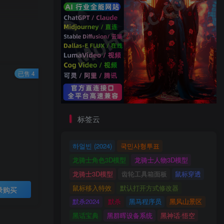
已售 4
标签云
하얼빈 (2024)
국민사형투표
龙骑士角色3D模型
龙骑士人物3D模型
龙骑士3D模型
齿轮工具箱面板
鼠标穿透
鼠标移入特效
默认打开方式修改器
录购买
默杀2024
默杀
黑马程序员
黑风山景区
黑话宝典
黑群晖设备系统
黑神话·悟空