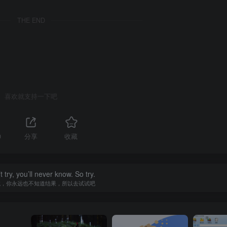
请求分析.mp4
THE END
基础题逻辑.mp4
-基础题-实现和演示.mp4
-进阶题-实现和演示.mp4
转正成功.mp4
整体演示.mp4
喜欢就支持一下吧
头像-个人信息-点赞.mp4
.mp4
0
分享
收藏
结.mp4
和任务的拆分.mp4
数转义.mp4
t try, you’ll never know. So try.
试，你永远也不知道结果，所以去试试吧
析.mp4
逆向和实现.mp4
mp4