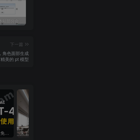
关于近期本站部分会员反馈解压文件解压到一半失败出错的说明
3dmax模型UV贴图增强脚本插件工具UVTools 3.2L 汉化破解版 For 3dmax2014~2023
年底收官巨献，AIGC行业全平台设计工具网站正式上线，助力创作者突破创作瓶颈，开启高效创作之旅[已下线]
下一篇
质感，角色面部生成
精美的 pt 模型
Chat GPT-4国内100%完全免费使用，没有任何次数限制！
关于本站启用[注册邀请码]的说明