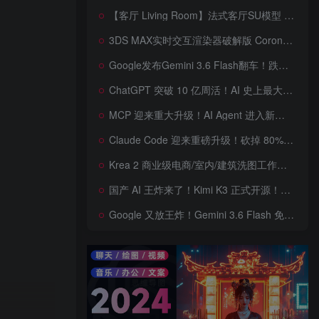
【客厅 Living Room】法式客厅SU模型 French-style living room SketchUp model
3DS MAX实时交互渲染器破解版 Corona Render 15 Hotfix 2 For 3ds Max 2018 ~ 2027 Win + 离线材质预设库
Google发布Gemini 3.6 Flash翻车！跌出全球智能榜前十！Google 新模型遭遇口碑争议，附个人一些使用体验——变慢/降智/弱智，Gemini现在真的是一团糟，Google版豆包！
ChatGPT 突破 10 亿周活！AI 史上最大用户奇迹背后，OpenAI 正面对一场百亿美元级商业挑战
MCP 迎来重大升级！AI Agent 进入新纪元，模型上下文协议全面重构，未来 AI 工具生态将被重新定义，AI工具接口进入倒计时开始！
Claude Code 迎来重磅升级！砍掉 80% 系统提示词一键瘦身优化，新增 /doctor 诊断命令，AI 编程效率再次提升
Krea 2 商业级电商/室内/建筑洗图工作流首次公开！三套工作流 + 三档预设 + JSON 反推，RAW、Turbo、Depth、4 倍增强一次学会
国产 AI 王炸来了！Kimi K3 正式开源！免费下载全球最大 2.8 万亿参数模型，国产开源 AI 首次逼近闭源天花板
Google 又放王炸！Gemini 3.6 Flash 免费开放，AI 编程、Agent 能力暴涨，开发者必体验的新一代 AI 模型，性能再次刷新纪录