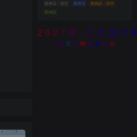
黑神话：悟空
黑神话
黑神話：悟空
黑神話
2
0
2
7
年
-
元
旦
倒
计
145
天
14
时
42
分
49
秒