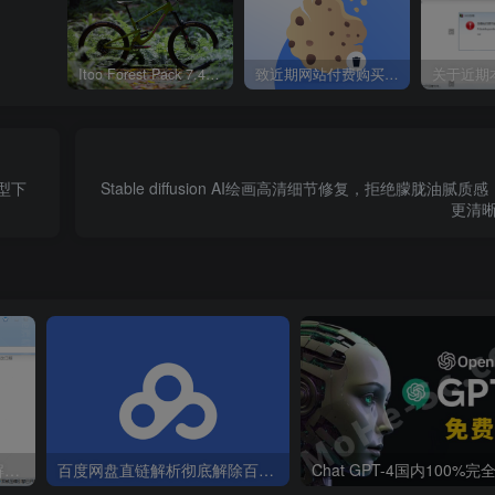
6算法分析.mp4
96分析和实现（web）.mp4
Itoo Forest Pack 7.4.20 森林插件 For 3DSMAX 2014 ~ 2023 汉化永久版
致近期网站付费购买资源及会员用户后，网页显示依然没有购买解决方法！
6分析和实现（app）-有bug.mp4
遗留问题说明.mp4
结.mp4
模型下
Stable diffusion AI绘画高清细节修复，拒绝朦胧油腻
头-字符串拼接.mp4
更清晰
求头-字符串和字节的转换.mp4
头-分析和实现.mp4
例.mp4
概要和知识点.mp4
本和设备.mp4
和任务的拆分.mp4
d.mp4
关于近期本站部分会员反馈解压文件解压到一半失败出错的说明
百度网盘直链解析彻底解除百度云限速限制[利用IDM工具在线解析网页版]
公共位置.mp4