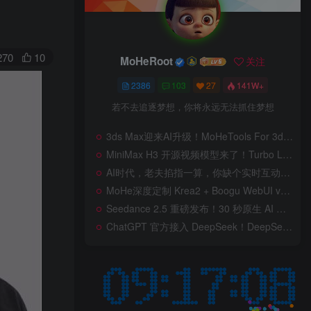
270
10
MoHeRoot
关注
2386
103
27
141W+
若不去追逐梦想，你将永远无法抓住梦想
3ds Max迎来AI升级！MoHeTools For 3ds Max 2012 ~ 2026 智能工具箱插件发布，支持AI 3D建模、文生图、图生图、效果图生成，全面提升室内设计效率
MiniMax H3 开源视频模型来了！Turbo LoRA 加速最高 350%，12G 显存也能跑，本地部署教程详解
AI时代，老夫掐指一算，你缺个实时互动的 AI 赛博女友！无需 API、完全免费、实时语音互动，零延迟打造专属 AI 数字女友，附本地部署教程！
MoHe深度定制 Krea2 + Boogu WebUI v2.0 重磅发布！专为 AI 室内设计师打造，一键切换定制工作流，彻底告别 ComfyUI 复杂节点，一键生图！
Seedance 2.5 重磅发布！30 秒原生 AI 视频、50 个多模态参考、原位编辑全上线，告别抽卡盲盒，AI 视频正式进入导演时代！
ChatGPT 官方接入 DeepSeek！DeepSeek V4 Flash 0731 重磅开源发布！AI 编程能力全面升级，支持识图、支持 Responses API，本地部署全攻略！