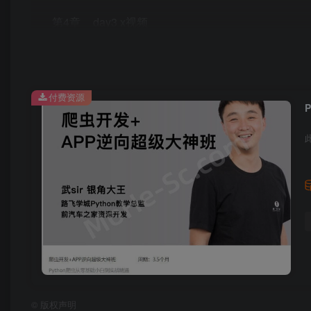
第4章__day3 x视频
第5章__day4 逆向入门
第6章__day5 证书和java入门
付费资源
第7章__day6 java基础
第8章__day7 java基础和安卓环境
第9章__day8 安卓开发
爬虫4期：爬虫&逆向4期-第20章-day19B站5-20.1-
爬虫4期：爬虫&逆向4期-第20章-day19B站5-20.10-设置
爬虫4期：爬虫&逆向4期-第20章-day19B站5-20.11-B站完
爬虫4期：爬虫&逆向4期-第20章-day19B站5-20.2-补充知识点-
©
版权声明