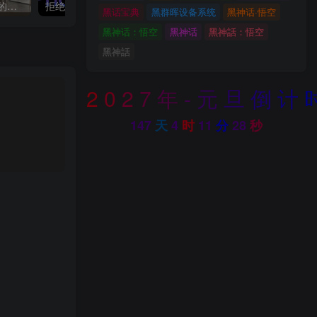
关于本站启用[注册邀请码]的说明
拒绝国行阉割！iPhone 17 海外版购买全指南：港版、台版、美版、日版哪个好？
黑话宝典
黑群晖设备系统
黑神话·悟空
黑神话：悟空
黑神话
黑神話：悟空
黑神話
2
0
2
7
年
-
元
旦
倒
计
147
天
4
时
11
分
26
秒