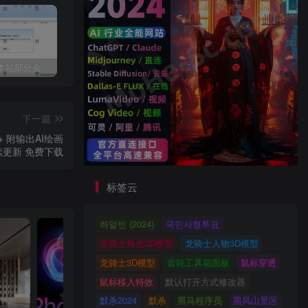
关于近期本站部分会员反馈解压文件解压到一半失败出错的说明
3dmax模型UV贴图增强脚本插件工具UVTools 3.2L 汉化破解版 For 3dmax2014~2023
年底收官巨献，AIGC行业全平台设计工具网站正式上线，助力创作者突破创作瓶颈，开启高效创作之旅[已下线]
下一篇
 + 附输出AI绘画
续更新 免费下载
标签云
하얼빈 (2024)
국민사형투표
龙骑士角色3D模型
龙骑士人物3D模型
龙骑士3D模型
齿轮工具箱面板
鼠标穿透
鼠标移入特效
默认打开方式修改器
默杀2024
默杀
黑马程序员
黑风山景区