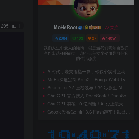
295
1
MoHeRoot
关注
2384
103
27
140W+
我们人生中最大的懒惰，就是当我们明知自己拥
有作出选择的能力，却不去主动改变而是放任它
的生活态度
AI时代，老夫掐指一算，你缺个实时互动的 AI 赛博女友！无需 API、完全免费、实时语音互动，零延迟打造专属 AI 数字女友，附本地部署教程！
MoHe深度定制 Krea2 + Boogu WebUI v2.0 重磅发布！专为 AI 室内设计师打造，一键切换定制工作流，彻底告别 ComfyUI 复杂节点，一键生图！
Seedance 2.5 重磅发布！30 秒原生 AI 视频、50 个多模态参考、原位编辑全上线，告别抽卡盲盒，AI 视频正式进入导演时代！
ChatGPT 官方接入 DeepSeek！DeepSeek V4 Flash 0731 重磅开源发布！AI 编程能力全面升级，支持识图、支持 Responses API，本地部署全攻略！
ChatGPT 突破 10 亿周活！AI 史上最大用户奇迹背后，OpenAI 正面对一场百亿美元级商业挑战
Google发布Gemini 3.6 Flash翻车！跌出全球智能榜前十！Google 新模型遭遇口碑争议，附个人一些使用体验——变慢/降智/弱智，Gemini现在真的是一团糟，Google版豆包！