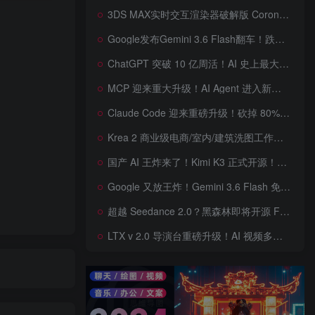
3DS MAX实时交互渲染器破解版 Corona Render 15 Hotfix 2 For 3ds Max 2018 ~ 2027 Win + 离线材质预设库
Google发布Gemini 3.6 Flash翻车！跌出全球智能榜前十！Google 新模型遭遇口碑争议，附个人一些使用体验——变慢/降智/弱智，Gemini现在真的是一团糟，Google版豆包！
ChatGPT 突破 10 亿周活！AI 史上最大用户奇迹背后，OpenAI 正面对一场百亿美元级商业挑战
MCP 迎来重大升级！AI Agent 进入新纪元，模型上下文协议全面重构，未来 AI 工具生态将被重新定义，AI工具接口进入倒计时开始！
Claude Code 迎来重磅升级！砍掉 80% 系统提示词一键瘦身优化，新增 /doctor 诊断命令，AI 编程效率再次提升
Krea 2 商业级电商/室内/建筑洗图工作流首次公开！三套工作流 + 三档预设 + JSON 反推，RAW、Turbo、Depth、4 倍增强一次学会
国产 AI 王炸来了！Kimi K3 正式开源！免费下载全球最大 2.8 万亿参数模型，国产开源 AI 首次逼近闭源天花板
Google 又放王炸！Gemini 3.6 Flash 免费开放，AI 编程、Agent 能力暴涨，开发者必体验的新一代 AI 模型，性能再次刷新纪录
超越 Seedance 2.0？黑森林即将开源 FLUX 3 Dev！Self-Flow 世界模型首次曝光，20 秒音画同步 AI 视频时代来了！
LTX v 2.0 导演台重磅升级！AI 视频多角色、多场景、多参考控制全面增强生成来了，角色一致性暴涨，终于像电影一样可控，一键打造电影级AI 短片