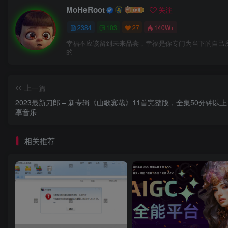
MoHeRoot
关注
2384
103
27
140W+
幸福不应该留到未来品尝，幸福是你专门为当下的自己
的
上一篇
2023最新刀郎 – 新专辑《山歌寥哉》11首完整版，全集50分钟以
享音乐
相关推荐