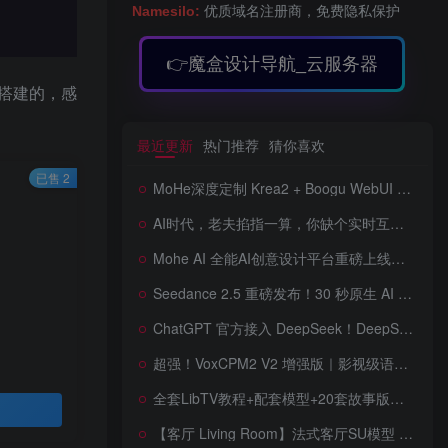
Namesilo:
优质域名注册商，免费隐私保护
👉魔盒设计导航_云服务器
版）搭建的，感
最近更新
热门推荐
猜你喜欢
已售 2
MoHe深度定制 Krea2 + Boogu WebUI v2.0 重磅发布！专为 AI 室内设计师打造，一键切换定制工作流，彻底告别 ComfyUI 复杂节点，一键生图！
AI时代，老夫掐指一算，你缺个实时互动的 AI 赛博女友！无需 API、完全免费、实时语音互动，零延迟打造专属 AI 数字女友，附本地部署教程！
Mohe AI 全能AI创意设计平台重磅上线！一站式AI提示词词库·对话·绘画·画廊·推流AI创意神器与AIGC展示平台系统全面升级！
Seedance 2.5 重磅发布！30 秒原生 AI 视频、50 个多模态参考、原位编辑全上线，告别抽卡盲盒，AI 视频正式进入导演时代！
ChatGPT 官方接入 DeepSeek！DeepSeek V4 Flash 0731 重磅开源发布！AI 编程能力全面升级，支持识图、支持 Responses API，本地部署全攻略！
超强！VoxCPM2 V2 增强版｜影视级语音克隆，音色永久保存，文字转语音+AI声音克隆+方言 + ai语音设计+多人对话 + 字幕全搞定
全套LibTV教程+配套模型+20套故事版参考(含提示词)轻松学会AI短剧制作，全套教程走过路过不要错过想在家里赚钱的就学习起来
【客厅 Living Room】法式客厅SU模型 French-style living room SketchUp model