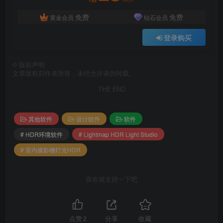
免费
免费
黄金会员
钻石会员
当打开在不同计算机上创建的 HDR Light Studio 项目文
件时，HDR Light Studio 现在将自动尝试在您自己的预设安
登录购买
装中查找预设纹理文件。这将避免用户在计算机之间移动
HDR Light Studio 项目时需要手动修复丢失的文件链接。
©
版权声明
文章版权归作者所有，未经允许请勿转载。
插件更新
THE END
大多数插件都已更新，性能增强和 API 更改。因此，请
其他软件
设计软件
软件
将您的 3D 软件插件更新到最新版本。
# HDR环境软件
# Lightmap HDR Light Studio
已为Maya 2024
# 室内摄影棚灯光HDR
添加了Maya支持 已为 HDR Light Studio 中的区域光扩
喜欢就支持一下吧
散控制 添加了支持：Arnold、Redshift、RenderMan、V-Ray
DeltaGen 已为DeltaGen 2023（和 x-build）添加了支持。
Patchwork 3D Patchwork 3D 2023 已更新，可将其渲染流传
点赞
2
分享
收藏