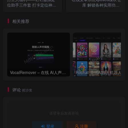
位助手三件套 打卡定位神
库 解锁各种实用功能-
器，从此告别迟到
Xposed Module Repository
相关推荐
VocalRemover – 在线 AI人声分离 人声消除和隔离工具
Rochat-最
评论
抢沙发
请登录后发表评论
登录
注册