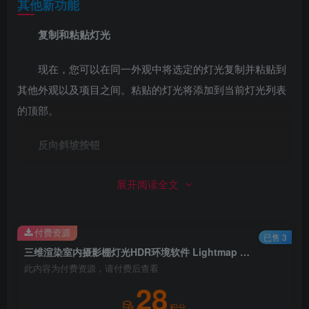
其他新功能
复制和粘贴灯光
现在，您可以在同一外观中将选定的灯光复制并粘贴到
其他外观以及项目之间。粘贴的灯光将添加到当前灯光列表
的顶部。
反向斜坡按钮
斜坡编辑面板中添加了一个新按钮，可水平翻转斜坡。
展开阅读全文
CTRL + 拖/放预设，强制创建区域光
付费资源
已售 3
当使用 3D 映射从预设创建新光时 – 按住 CTRL 键将强
三维渲染室内摄影棚灯光HDR环境软件 Lightmap HDR Light Studio 8.1.1.2023.0515 多语言版
制创建区域光。
此内容为付费资源，请付费后查看
28
改进了预设纹理文件的处理
积分