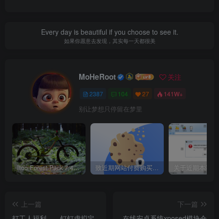
输到 HDR Light Studio 8 界面以进行 LightPainting。
Every day is beautiful if you choose to see it.
如果你愿意去发现，其实每一天都很美
MoHeRoot
关注
2387
104
27
141W+
别让梦想只停留在梦里
Itoo Forest Pack 7.4.20 森林插件 For 3DSMAX 2014 ~ 2023 汉化永久版
致近期网站付费购买资源及会员用户后，网页显示依然没有购买解决方法！
上一篇
下一篇
打工人福利——钉钉虚拟定
在线安卓系统xposed模块仓