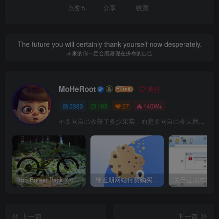
点赞
5
分享
收藏
The future you will certainly thank yourself now desperately.
未来的你一定会感谢现在拼命的自己
MoHeRoot
关注
2383
103
27
140W+
不要问自己收获了多少果实，而是要问自己今天播种了多少种子
Itoo Forest Pack 7.4.20 森林插件 For 3DSMAX 2014 ~ 2023 汉化永久版
致近期网站付费购买资源及会员用户后，网页显示依然没有购买解决方法！
上一篇
下一篇