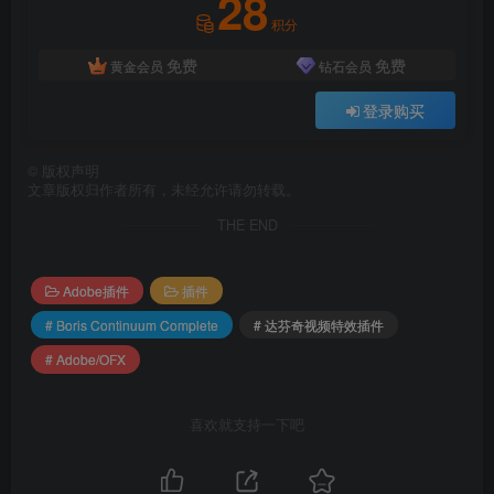
28
积分
Adobe: Creative Cloud, CS5.5-CC 2019 – After Effects
and Premiere Pro
免费
免费
黄金会员
钻石会员
Blackmagic: DaVinci Resolve 12.5+
登录购买
Sony: Vegas Pro 13
©
版权声明
文章版权归作者所有，未经允许请勿转载。
Magix: Vegas Pro 14+
THE END
Foundry: Nuke 9+
Adobe插件
插件
# Boris Continuum Complete
# 达芬奇视频特效插件
# Adobe/OFX
喜欢就支持一下吧