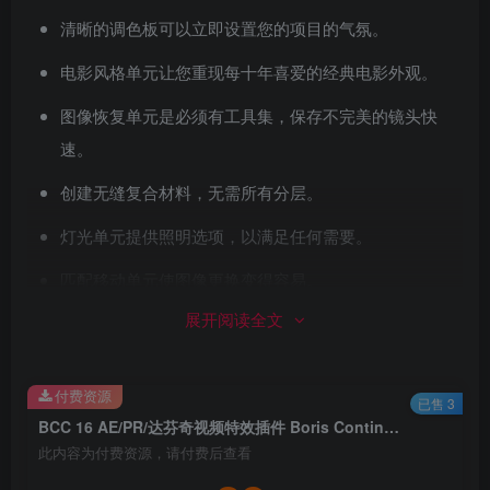
清晰的调色板可以立即设置您的项目的气氛。
电影风格单元让您重现每十年喜爱的经典电影外观。
图像恢复单元是必须有工具集，保存不完美的镜头快
速。
创建无缝复合材料，无需所有分层。
灯光单元提供照明选项，以满足任何需要。
匹配移动单元使图像更换变得容易。
展开阅读全文
粒子单元是强大的新粒子错觉插件的家。
透视小组会把你变成下一个肯·伯恩斯。
付费资源
已售 3
Stylize Unit专为快节奏的商业和促销工作而设计。
BCC 16 AE/PR/达芬奇视频特效插件 Boris Continuum Complete 2023.5 v16.5.3.874 For Adobe/OFX Win破解版
此内容为付费资源，请付费后查看
技术细节和系统要求