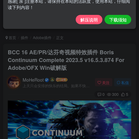
感谢[ 亲 ]注册本站，请保持在本站的活跃度，使用本站，仔细阅
读下列内容！
解压说明
下载须知
首页
插件
Adobe插件
正文
BCC 16 AE/PR/达芬奇视频特效插件 Boris
Continuum Complete 2023.5 v16.5.3.874 For
Adobe/OFX Win破解版
MoHeRoot
关注
私信
上天只会安排的快乐的结局。如果不快乐，说明还不是最后结局
0
300
5