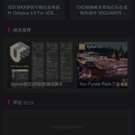
3DS MAX饼状可视化菜单插
C4D植物树木草地石头生成
件 Octopus 3.5 For 3DS
制作插件 3DQUAKERS –
Max 2018 ~ 2024
Forester v1.5.5 For Cinema
4D R18-2024 Win +
相关推荐
Expansion Pack v1+V2 预设
包
3dmax模型UV贴图增强脚本插件工具UVTools 3.2L 汉化破解版 For 3dmax2014~2023
Itoo Forest
评论
抢沙发
请登录后发表评论