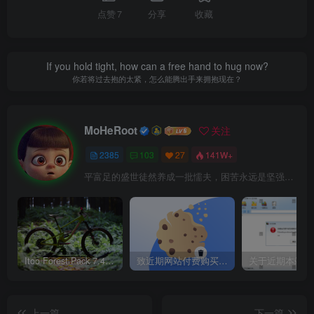
点赞
7
分享
收藏
If you hold tight, how can a free hand to hug now?
你若将过去抱的太紧，怎么能腾出手来拥抱现在？
MoHeRoot
关注
2385
103
27
141W+
平富足的盛世徒然养成一批懦夫，困苦永远是坚强之母
Itoo Forest Pack 7.4.20 森林插件 For 3DSMAX 2014 ~ 2023 汉化永久版
致近期网站付费购买资源及会员用户后，网页显示依然没有购买解决方法！
上一篇
下一篇