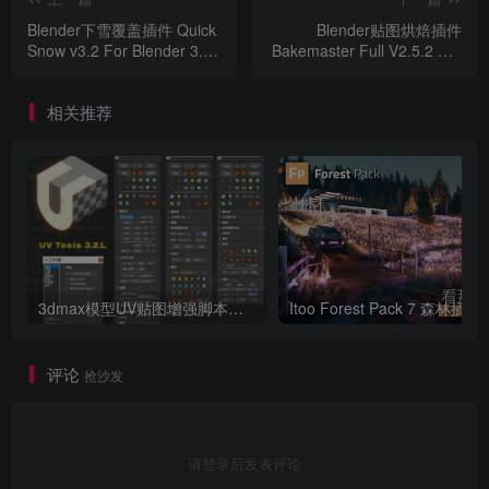
Blender下雪覆盖插件 Quick
Blender贴图烘焙插件
Snow v3.2 For Blender 3.0
Bakemaster Full V2.5.2 For
+
Blender 2.83 +
相关推荐
3dmax模型UV贴图增强脚本插件工具UVTools 3.2L 汉化破解版 For 3dmax2014~2023
Itoo Forest
评论
抢沙发
请登录后发表评论