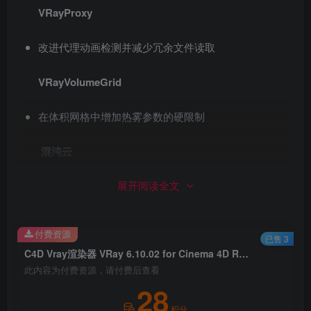
VRayProxy
改进代理动画检测并减少冗余文件读取
VRayVolumeGrid
在体积网格中增加热雾参数的硬限制
混沌云
展开阅读全文
Chaos Cloud支持纹理烘焙
Bug修复
付费资源
已售 3
C4D Vray渲染器 VRay 6.10.02 for Cinema 4D R21/R22/R23/S24/R25/R26/2023/2024
V-Ray
此内容为付费资源，请付费后查看
28
使用DR渲染的存储桶不正确
积分