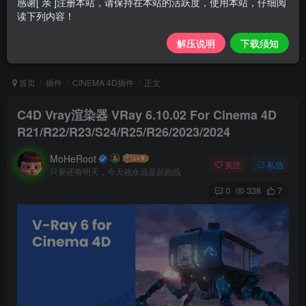
感谢[ 亲 ]注册本站，请保持在本站的活跃度，使用本站，仔细阅
读下列内容！
解压说明
下载须知
首页
插件
CINEMA 4D插件
正文
C4D Vray渲染器 VRay 6.10.02 For Cinema 4D
R21/R22/R23/S24/R25/R26/2023/2024
MoHeRoot
关注
私信
只要还有明天，今天就永远是起跑线
0
338
7