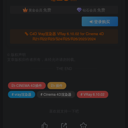
LightMesh可见性在动画期间不考虑父对象可见性
免费
免费
黄金会员
钻石会员
交互式渲染具有复杂层次结构的Boole对象时崩溃
登录购买
在交互式中，无法使用天空隐藏来自太阳的日光
C4D Vray渲染器 VRay 6.10.02 for Cinema 4D
R21/R22/R23/S24/R25/R26/2023/2024
从Windows到Mac的场景无法正确重新链接Cosmos资
产
©
版权声明
文章版权归作者所有，未经允许请勿转载。
可恢复渲染不显示Maxon输出文件的可恢复渲染错误
THE END
非多边形引用或源的网格崩溃
当V-Ray不是当前渲染引擎时隐藏V-Ray视口菜单
CINEMA 4D插件
插件
# vray渲染器
# Cinema 4D渲染器
# VRay 6.10.02
喜欢就支持一下吧