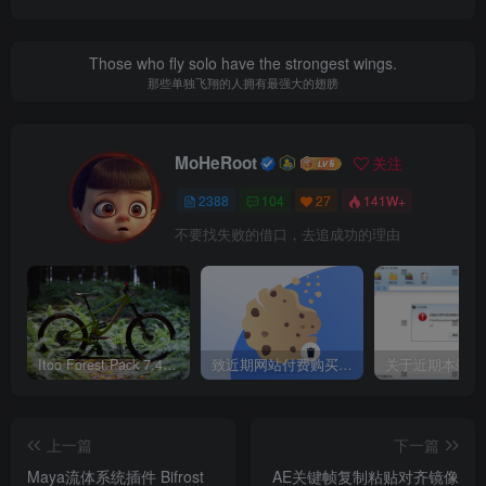
Those who fly solo have the strongest wings.
那些单独飞翔的人拥有最强大的翅膀
MoHeRoot
关注
2388
104
27
141W+
不要找失败的借口，去追成功的理由
Itoo Forest Pack 7.4.20 森林插件 For 3DSMAX 2014 ~ 2023 汉化永久版
致近期网站付费购买资源及会员用户后，网页显示依然没有购买解决方法！
上一篇
下一篇
Maya流体系统插件 Bifrost
AE关键帧复制粘贴对齐镜像