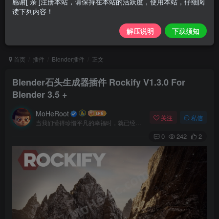
感谢[ 亲 ]注册本站，请保持在本站的活跃度，使用本站，仔细阅
读下列内容！
解压说明
下载须知
首页
插件
Blender插件
正文
Blender石头生成器插件 Rockify V1.3.0 For
Blender 3.5 +
MoHeRoot
关注
私信
当我们懂得珍惜平凡的幸福时，就已经成了人生的赢家
0
242
2