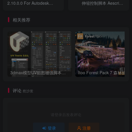
2.10.0.0 For Autodesk
伸缩控制脚本 Aescripts
Maya 2023 ~ 2025
Keystone v2.0.2 For After
Effects 2022~2024
相关推荐
3dmax模型UV贴图增强脚本插件工具UVTools 3.2L 汉化破解版 For 3dmax2014~2023
Itoo Forest
评论
抢沙发
请登录后发表评论
登录
注册