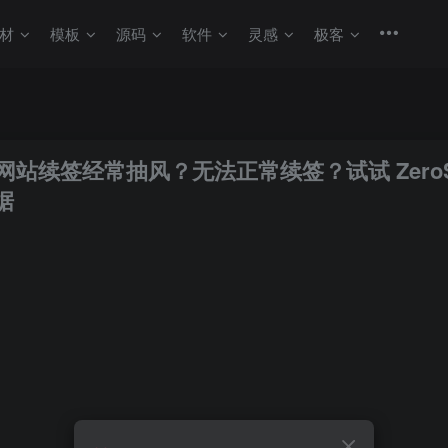
材
模板
源码
软件
灵感
极客
L 证书网站续签经常抽风？无法正常续签？试试 ZeroS
据