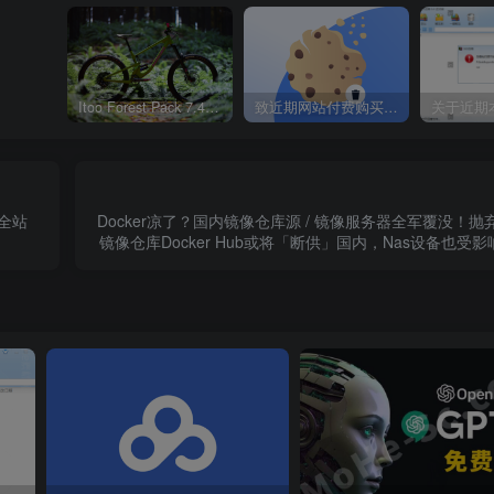
Itoo Forest Pack 7.4.20 森林插件 For 3DSMAX 2014 ~ 2023 汉化永久版
致近期网站付费购买资源及会员用户后，网页显示依然没有购买解决方法！
现全站
Docker凉了？国内镜像仓库源 / 镜像服务器全军覆没！抛弃
镜像仓库Docker Hub或将「断供」国内，Nas设备也受