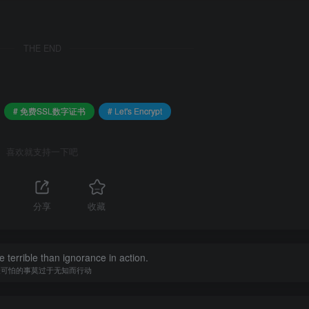
THE END
# 免费SSL数字证书
# Let's Encrypt
喜欢就支持一下吧
分享
收藏
后台面板，点击[Create Certificate]按钮，然后输入需要创建S
 terrible than ignorance in action.
最可怕的事莫过于无知而行动