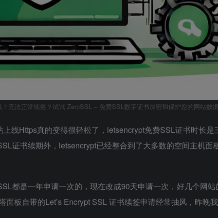
经常抽风？无法正常续签？试试 ZeroSSL – 免费SSL数字证书加密和保护您的网站数
站上线Https真的变得很轻松了，letsencrypt免费SSL证书时长
SSL证书续期外，letsencrypt已经整合到了大多数的空间主机
SL都是一年申请一次的，现在改成90天申请一次，好几个网站的
带的Let’s Encrypt SSL 证书续签申请经常抽风，昨晚