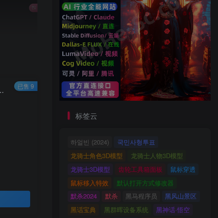
已售 9
签经常抽风？无法正常续签？试试 ZeroSSL - 免费SSL数字证书加密和保护您的网站数据
标签云
하얼빈 (2024)
국민사형투표
龙骑士角色3D模型
龙骑士人物3D模型
龙骑士3D模型
齿轮工具箱面板
鼠标穿透
鼠标移入特效
默认打开方式修改器
默杀2024
默杀
黑马程序员
黑风山景区
黑话宝典
黑群晖设备系统
黑神话·悟空