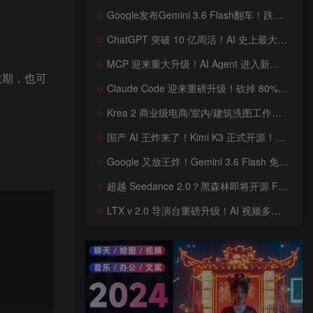
Google发布Gemini 3.6 Flash翻车！跌出全球智能榜前十！Google 新模型遭遇口碑争议，附个人一些使用体验——变慢/降智/弱智，Gemini现在真的是一团糟，Google版豆包！
ChatGPT 突破 10 亿周活！AI 史上最大用户奇迹背后，OpenAI 正面对一场百亿美元级商业挑战
MCP 迎来重大升级！AI Agent 进入新纪元，模型上下文协议全面重构，未来 AI 工具生态将被重新定义，AI工具接口进入倒计时开始！
效期，也可
Claude Code 迎来重磅升级！砍掉 80% 系统提示词一键瘦身优化，新增 /doctor 诊断命令，AI 编程效率再次提升
Krea 2 商业级电商/室内/建筑洗图工作流首次公开！三套工作流 + 三档预设 + JSON 反推，RAW、Turbo、Depth、4 倍增强一次学会
国产 AI 王炸来了！Kimi K3 正式开源！免费下载全球最大 2.8 万亿参数模型，国产开源 AI 首次逼近闭源天花板
Google 又放王炸！Gemini 3.6 Flash 免费开放，AI 编程、Agent 能力暴涨，开发者必体验的新一代 AI 模型，性能再次刷新纪录
超越 Seedance 2.0？黑森林即将开源 FLUX 3 Dev！Self-Flow 世界模型首次曝光，20 秒音画同步 AI 视频时代来了！
LTX v 2.0 导演台重磅升级！AI 视频多角色、多场景、多参考控制全面增强生成来了，角色一致性暴涨，终于像电影一样可控，一键打造电影级AI 短片