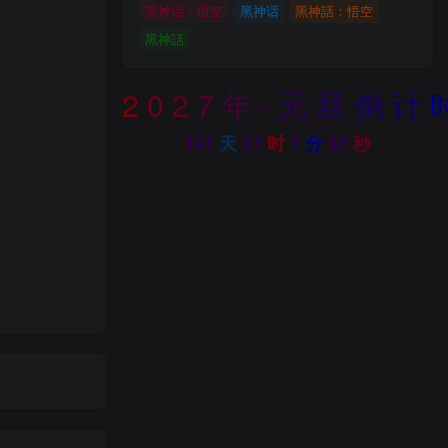
黑神话：悟空
黑神话
黑神話：悟空
黑神話
2
0
2
7
年
-
元
旦
倒
计
147
天
17
时
7
分
36
秒
SL证书的域