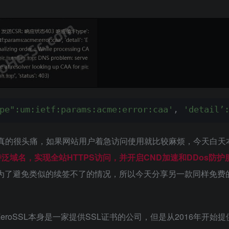
pe":um:ietf:params:acme:error:caa'
, 
'detail’
L续签发疯真的很头痛，如果网站用户着急访问使用就比较麻烦，今天白
，支持泛域名，实现全站HTTPS访问，并开启CND加速和DDos防
了，但是为了避免类似的续签不了的情况，所以今天分享另一款同样免费
商家。ZeroSSL本身是一家提供SSL证书的公司，但是从2016年开始