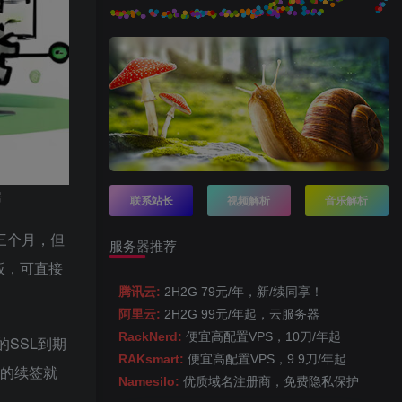
据
联系站长
视频解析
音乐解析
是三个月，但
服务器推荐
面板，可直接
腾讯云:
2H2G 79元/年，新/续同享！
阿里云:
2H2G 99元/年起，云服务器
RackNerd:
便宜高配置VPS，10刀/年起
SSL到期
RAKsmart:
便宜高配置VPS，9.9刀/年起
我的续签就
Namesilo:
优质域名注册商，免费隐私保护