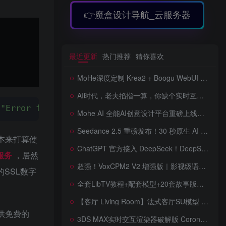
👉魔盒设计导航_云服务器
最近更新
热门推荐
猜你喜欢
MoHe深度定制 Krea2 + Boogu WebUI v2.0 重磅发布！专为 AI 室内设计师打造，一键切换定制工作流，彻底告别 ComfyUI 复杂节点，一键生图！
AI时代，老夫掐指一算，你缺个实时互动的 AI 赛博女友！无需 API、完全免费、实时语音互动，零延迟打造专属 AI 数字女友，附本地部署教程！
:"Error finalizing order :: While processing 
Mohe AI 全能AI创意设计平台重磅上线！一站式AI提示词词库·对话·绘画·画廊·推流AI创意神器与AIGC展示平台系统全面升级！
Seedance 2.5 重磅发布！30 秒原生 AI 视频、50 个多模态参考、原位编辑全上线，告别抽卡盲盒，AI 视频正式进入导演时代！
天本来打算使
ChatGPT 官方接入 DeepSeek！DeepSeek V4 Flash 0731 重磅开源发布！AI 编程能力全面升级，支持识图、支持 Responses API，本地部署全攻略！
护服务
，居然
超强！VoxCPM2 V2 增强版｜影视级语音克隆，音色永久保存，文字转语音+AI声音克隆+方言 + ai语音设计+多人对话 + 字幕全搞定
的SSL数字
全套LibTV教程+配套模型+20套故事版参考(含提示词)轻松学会AI短剧制作，全套教程走过路过不要错过想在家里赚钱的就学习起来
【客厅 Living Room】法式客厅SU模型 French-style living room SketchUp model
提供免费的
3DS MAX实时交互渲染器破解版 Corona Render 15 Hotfix 2 For 3ds Max 2018 ~ 2027 Win + 离线材质预设库