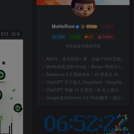
MoHeRoot
关注
513
6
2384
103
27
140W+
年轻就是无限的可能
AI时代，老夫掐指一算，你缺个实时互动的 AI 赛博女友！无需 API、完全免费、实时语音互动，零延迟打造专属 AI 数字女友，附本地部署教程！
MoHe深度定制 Krea2 + Boogu WebUI v2.0 重磅发布！专为 AI 室内设计师打造，一键切换定制工作流，彻底告别 ComfyUI 复杂节点，一键生图！
Seedance 2.5 重磅发布！30 秒原生 AI 视频、50 个多模态参考、原位编辑全上线，告别抽卡盲盒，AI 视频正式进入导演时代！
ChatGPT 官方接入 DeepSeek！DeepSeek V4 Flash 0731 重磅开源发布！AI 编程能力全面升级，支持识图、支持 Responses API，本地部署全攻略！
ChatGPT 突破 10 亿周活！AI 史上最大用户奇迹背后，OpenAI 正面对一场百亿美元级商业挑战
Google发布Gemini 3.6 Flash翻车！跌出全球智能榜前十！Google 新模型遭遇口碑争议，附个人一些使用体验——变慢/降智/弱智，Gemini现在真的是一团糟，Google版豆包！