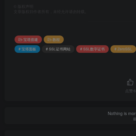
©
版权声明
文章版权归作者所有，未经允许请勿转载。
宝塔搭建
教程
# 宝塔面板
# SSL证书网站
# SSL数字证书
# ZeroSSL
点赞
6
b、登陆成功
ZeroSSL官网
后，进入创建
Free SSL
名，点击[Next Step]；
Nothing is more