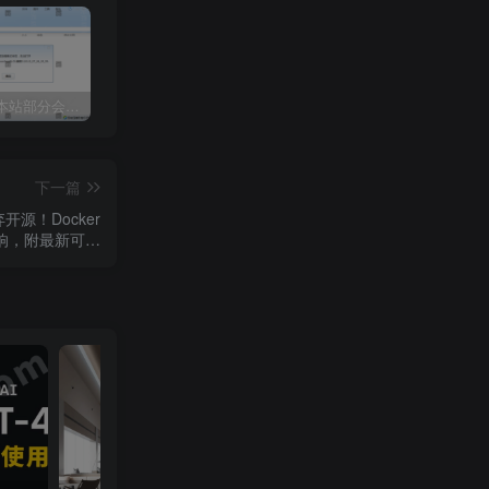
关于近期本站部分会员反馈解压文件解压到一半失败出错的说明
3dmax模型UV贴图增强脚本插件工具UVTools 3.2L 汉化破解版 For 3dmax2014~2023
年底收官巨献，AIGC行业全平台设计工具网站正式上线，助力创作者突破创作瓶颈，开启高效创作之旅[已下线]
下一篇
开源！Docker
影响，附最新可用
镜像服务器地址