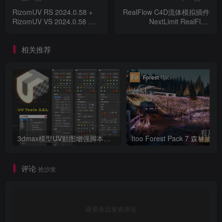
RizomUV RS 2024.0.58 +
RealFlow C4D流体模拟插件
RizomUV VS 2024.0.58 三
NextLimit RealFlow
维模型展UV软件
V3.3.8.0060 For Cinema
4D 2023 ~ 2024
相关推荐
3dmax模型UV贴图增强脚本插件工具UVTools 3.2L 汉化破解版 For 3dmax2014~2023
Itoo Forest
评论
抢沙发
请登录后发表评论