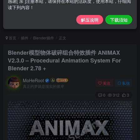
感谢[ 亲 ]注册本站，请保持在本站的活跃度，使用本站，仔细阅
读下列内容！
解压说明
下载须知
首页
插件
Blender插件
正文
Blender模型物体破碎组合特效插件 ANIMAX
V2.3.0 – Procedural Animation System For
Blender 2.78 +
MoHeRoot
关注
私信
真正的梦就是现实的彼岸
0
312
3