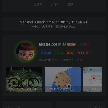
点赞
3
分享
收藏
Mankind is made great or little by its own will.
一个人伟大或渺小，取决于他的意志力
MoHeRoot
关注
2388
104
27
141W+
在沉默中努力，让成功自己发声
Itoo Forest Pack 7.4.20 森林插件 For 3DSMAX 2014 ~ 2023 汉化永久版
致近期网站付费购买资源及会员用户后，网页显示依然没有购买解决方法！
上一篇
下一篇