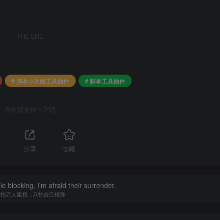
THE END
# 脚本小功能工具插件
# 脚本工具插件
喜欢就支持一下吧
分享
收藏
le blocking, I'm afraid their surrender.
不怕万人阻挡，只怕自己投降