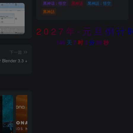
黑神话：悟空
黑神话
黑神話：悟空
黑神話
2
0
2
7
年
-
元
旦
倒
计
关于近期本站部分会员反馈解压文件解压到一半失败出错的说明
3dmax模型UV贴图增强脚本插件工具UVTools 3.2L 汉化破解版 For 3dmax2014~2023
年底收官巨献，AIGC行业全平台设计工具网站正式上线，助力创作者突破创作瓶颈，开启高效创作之旅[已下线]
146
天
7
时
3
分
37
秒
下一篇
lender 3.3 +