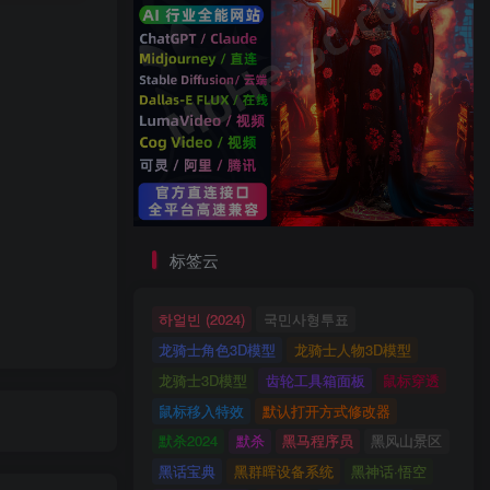
标签云
하얼빈 (2024)
국민사형투표
龙骑士角色3D模型
龙骑士人物3D模型
龙骑士3D模型
齿轮工具箱面板
鼠标穿透
鼠标移入特效
默认打开方式修改器
默杀2024
默杀
黑马程序员
黑风山景区
黑话宝典
黑群晖设备系统
黑神话·悟空