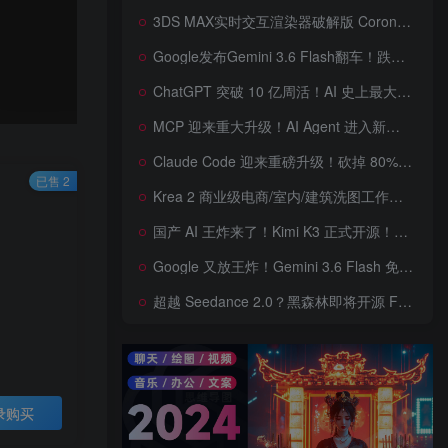
3DS MAX实时交互渲染器破解版 Corona Render 15 Hotfix 2 For 3ds Max 2018 ~ 2027 Win + 离线材质预设库
Google发布Gemini 3.6 Flash翻车！跌出全球智能榜前十！Google 新模型遭遇口碑争议，附个人一些使用体验——变慢/降智/弱智，Gemini现在真的是一团糟，Google版豆包！
ChatGPT 突破 10 亿周活！AI 史上最大用户奇迹背后，OpenAI 正面对一场百亿美元级商业挑战
MCP 迎来重大升级！AI Agent 进入新纪元，模型上下文协议全面重构，未来 AI 工具生态将被重新定义，AI工具接口进入倒计时开始！
Claude Code 迎来重磅升级！砍掉 80% 系统提示词一键瘦身优化，新增 /doctor 诊断命令，AI 编程效率再次提升
已售 2
Krea 2 商业级电商/室内/建筑洗图工作流首次公开！三套工作流 + 三档预设 + JSON 反推，RAW、Turbo、Depth、4 倍增强一次学会
国产 AI 王炸来了！Kimi K3 正式开源！免费下载全球最大 2.8 万亿参数模型，国产开源 AI 首次逼近闭源天花板
Google 又放王炸！Gemini 3.6 Flash 免费开放，AI 编程、Agent 能力暴涨，开发者必体验的新一代 AI 模型，性能再次刷新纪录
超越 Seedance 2.0？黑森林即将开源 FLUX 3 Dev！Self-Flow 世界模型首次曝光，20 秒音画同步 AI 视频时代来了！
录购买