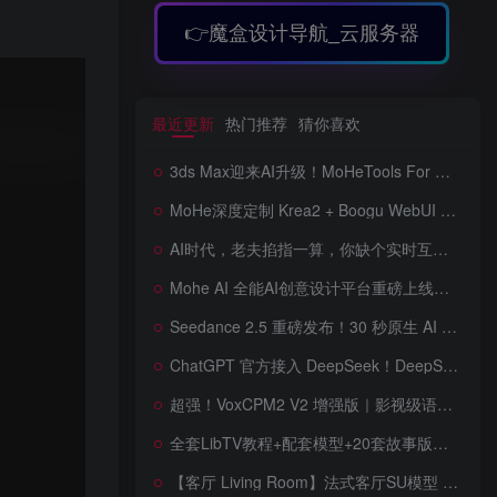
👉魔盒设计导航_云服务器
最近更新
热门推荐
猜你喜欢
3ds Max迎来AI升级！MoHeTools For 3ds Max 2012 ~ 2026 智能工具箱插件发布，支持AI 3D建模、文生图、图生图、效果图生成，全面提升室内设计效率
MoHe深度定制 Krea2 + Boogu WebUI v2.0 重磅发布！专为 AI 室内设计师打造，一键切换定制工作流，彻底告别 ComfyUI 复杂节点，一键生图！
AI时代，老夫掐指一算，你缺个实时互动的 AI 赛博女友！无需 API、完全免费、实时语音互动，零延迟打造专属 AI 数字女友，附本地部署教程！
Mohe AI 全能AI创意设计平台重磅上线！一站式AI提示词词库·对话·绘画·画廊·推流AI创意神器与AIGC展示平台系统全面升级！
Seedance 2.5 重磅发布！30 秒原生 AI 视频、50 个多模态参考、原位编辑全上线，告别抽卡盲盒，AI 视频正式进入导演时代！
ChatGPT 官方接入 DeepSeek！DeepSeek V4 Flash 0731 重磅开源发布！AI 编程能力全面升级，支持识图、支持 Responses API，本地部署全攻略！
超强！VoxCPM2 V2 增强版｜影视级语音克隆，音色永久保存，文字转语音+AI声音克隆+方言 + ai语音设计+多人对话 + 字幕全搞定
全套LibTV教程+配套模型+20套故事版参考(含提示词)轻松学会AI短剧制作，全套教程走过路过不要错过想在家里赚钱的就学习起来
【客厅 Living Room】法式客厅SU模型 French-style living room SketchUp model