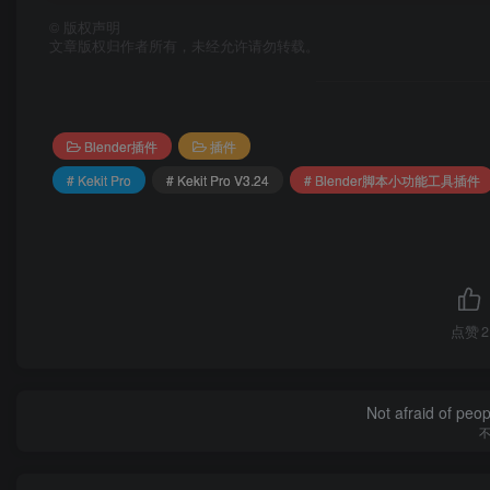
©
版权声明
文章版权归作者所有，未经允许请勿转载。
Blender插件
插件
# Kekit Pro
# Kekit Pro V3.24
# Blender脚本小功能工具插件
点赞
2
Not afraid of peop