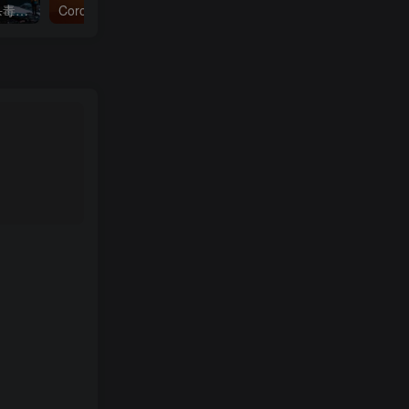
3dmax插件工具神器脚本杀毒软件3dmax一键工具脚本插件渲染工具箱自动杀毒防御
Corona Renderer 7.0 渲染器正式版发布+最新材质库+降噪包+试用补丁 新功能介绍！恐怖如斯