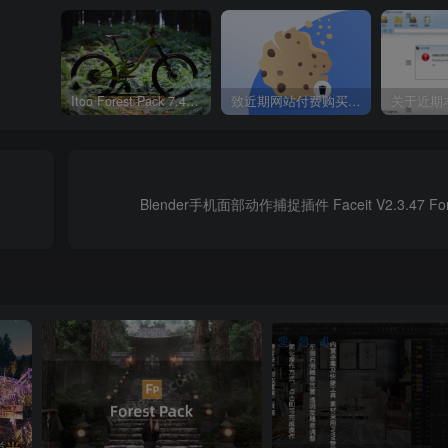
Itoo Forest Pack 7.4.20 森林插件 For 3DSMAX 2014 ~ 2023 汉化永久版
致近期网站付费购买资源及会员用户后，网页显示依然没有购买解决方法！
Blender手机面部动作捕捉插件 Faceit V2.3.47 For B