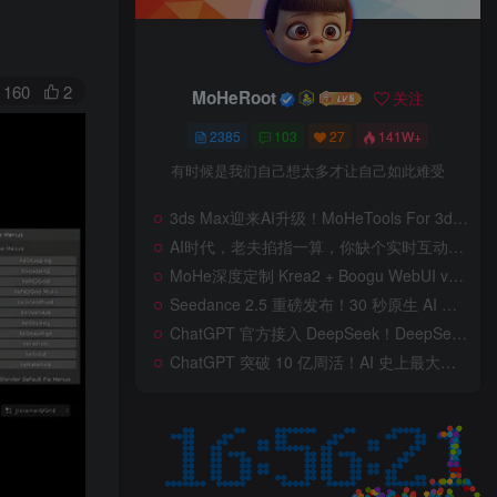
160
2
MoHeRoot
关注
2385
103
27
141W+
有时候是我们自己想太多才让自己如此难受
3ds Max迎来AI升级！MoHeTools For 3ds Max 2012 ~ 2026 智能工具箱插件发布，支持AI 3D建模、文生图、图生图、效果图生成，全面提升室内设计效率
AI时代，老夫掐指一算，你缺个实时互动的 AI 赛博女友！无需 API、完全免费、实时语音互动，零延迟打造专属 AI 数字女友，附本地部署教程！
MoHe深度定制 Krea2 + Boogu WebUI v2.0 重磅发布！专为 AI 室内设计师打造，一键切换定制工作流，彻底告别 ComfyUI 复杂节点，一键生图！
Seedance 2.5 重磅发布！30 秒原生 AI 视频、50 个多模态参考、原位编辑全上线，告别抽卡盲盒，AI 视频正式进入导演时代！
ChatGPT 官方接入 DeepSeek！DeepSeek V4 Flash 0731 重磅开源发布！AI 编程能力全面升级，支持识图、支持 Responses API，本地部署全攻略！
ChatGPT 突破 10 亿周活！AI 史上最大用户奇迹背后，OpenAI 正面对一场百亿美元级商业挑战