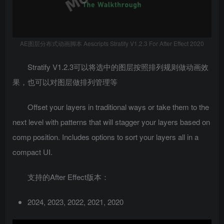
AE图层分布式动画脚本 Aescripts Stratify V1.2.3 For After Effect 2020
Stratify V1.2.3可以将选中的图层按照排列规则做动画效
果，也可以对图层做排列管理等
Offset your layers in traditional ways or take them to the
next level with patterns that will stagger your layers based on
comp position. Includes options to sort your layers all in a
compact UI.
支持的After Effect版本：
2024, 2023, 2022, 2021, 2020