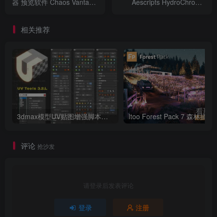
器 预览软件 Chaos Vantage
Aescripts HydroChrome
2.5.1 For 3DSMAX
V1.1.0 For After Effects /
Premiere 2022 ~ 2024
相关推荐
3dmax模型UV贴图增强脚本插件工具UVTools 3.2L 汉化破解版 For 3dmax2014~2023
Itoo Forest
评论
抢沙发
请登录后发表评论
登录
注册