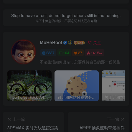
Stop to have a rest, do not forget others still in the running.
停下来休息的时候，不要忘记别人还在奔跑
MoHeRoot
关注
2387
104
27
141W+
不论生活如何复杂，总要保持自己的那一份优雅
Itoo Forest Pack 7.4.20 森林插件 For 3DSMAX 2014 ~ 2023 汉化永久版
致近期网站付费购买资源及会员用户后，网页显示依然没有购买解决方法！
上一篇
下一篇
3DSMAX 实时光线追踪渲染
AE/PR抽象流动背景插件