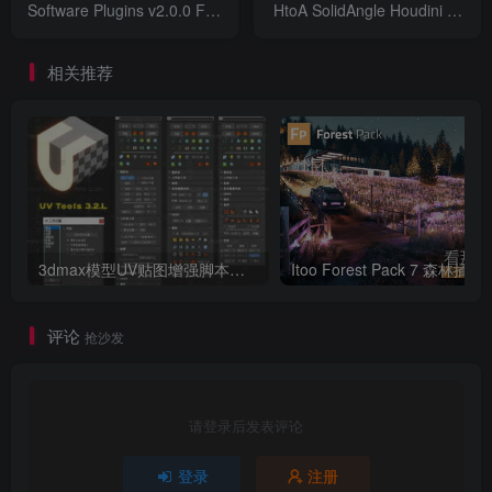
Software Plugins v2.0.0 For
HtoA SolidAngle Houdini To
3DSMAX
Arnold v6.3.3.0 For Houdini
2018/2019/2020/2023/2024/2025
19.5.805 +
相关推荐
3dmax模型UV贴图增强脚本插件工具UVTools 3.2L 汉化破解版 For 3dmax2014~2023
Itoo Forest
评论
抢沙发
请登录后发表评论
登录
注册