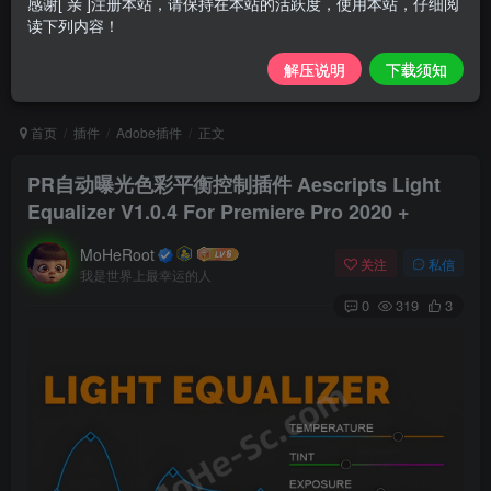
感谢[ 亲 ]注册本站，请保持在本站的活跃度，使用本站，仔细阅
读下列内容！
解压说明
下载须知
首页
插件
Adobe插件
正文
PR自动曝光色彩平衡控制插件 Aescripts Light
Equalizer V1.0.4 For Premiere Pro 2020 +
MoHeRoot
关注
私信
我是世界上最幸运的人
0
319
3