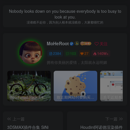
Nobody looks down on you because everybody is too busy to
look at you.
没谁瞧不起你，因为别人根本就没瞧你，大家都很忙的
MoHeRoot
关注
2384
103
27
140W+
拥有你美丽的爱情，太阳就永远明媚
Itoo Forest Pack 7.4.20 森林插件 For 3DSMAX 2014 ~ 2023 汉化永久版
致近期网站付费购买资源及会员用户后，网页显示依然没有购买解决方法！
上一篇
下一篇
3DSMAX插件合集 SiNi
Houdini阿诺德渲染插件