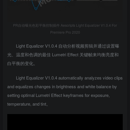
PR自动曝光色彩平衡控制插件 Aescripts Light Equalizer V1.0.4 For
Premiere Pro 2020
Light Equalizer V1.0.4 自动分析视频剪辑并通过设置曝
光、温度和色调的最佳 Lumetri Effect 关键帧来均衡亮度和
白平衡的变化。
Light Equalizer V1.0.4 automatically analyzes video clips
and equalizes changes in brightness and white balance by
setting optimal Lumetri Effect keyframes for exposure,
temperature, and tint。