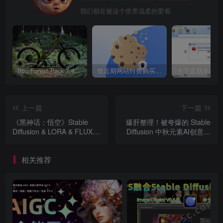
我们都在被这个世界温柔的爱着
Itoo Forest Pack 7.4.20 森林插件 For 3DSMAX 2014 ~ 2023 汉化永久版
致近期网站付费购买资源及会员用户后，网页显示依然没有购买解决方法！
上一篇
下一篇
《黑神话：悟空》Stable
爆肝整理！被夸爆的 Stable
Diffusion & LORA & FLUX1
Diffusion 中秋元素AI创意绘
游戏角色AI绘图模型来了！
图 LORA & FLUX1.0模型分
含悟空、八戒、二郎神、虎
享 嫦娥，玉兔，月饼，满
相关推荐
先锋、蜘蛛精四妹、蜘蛛精
月，国潮……设计师的中秋
大姐......
海报有救了！