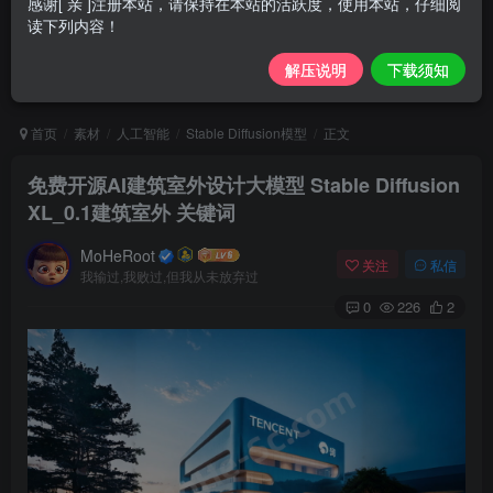
感谢[ 亲 ]注册本站，请保持在本站的活跃度，使用本站，仔细阅
读下列内容！
解压说明
下载须知
首页
素材
人工智能
Stable Diffusion模型
正文
免费开源AI建筑室外设计大模型 Stable Diffusion
XL_0.1建筑室外 关键词
MoHeRoot
关注
私信
我输过,我败过,但我从未放弃过
0
226
2