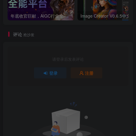
年底收官巨献，AIGC行业全平台设计工具网站正式上线，助力创作者突破创作瓶颈，开启高效创作之旅[已下线]
Image Creator V0.6
评论
抢沙发
请登录后发表评论
登录
注册