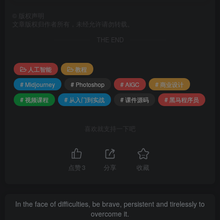
装.mp4 288.66M
©
版权声明
文章版权归作者所有，未经允许请勿转载。
│ ├── 002_文字工具-新年快乐文字排版案例.mp4 320.57M
THE END
│ ├── 003_路径文字工具-复古餐饮logo案例.mp4 272.27M
│ ├── 004_剪切蒙板功能-图片剪切入形状案例.mp4
人工智能
教程
220.52M
# Midjourney
# Photoshop
# AIGC
# 商业设计
│ ├── 005_剪切蒙板功能应用-音乐节门票案例.mp4
# 视频课程
# 从入门到实战
# 课件源码
# 黑马程序员
476.44M
│ ├── 006_画笔工具-满天繁星点缀案例.mp4 202.83M
喜欢就支持一下吧
│ ├── 007_画笔工具-吹风产品卖点可视化效果.mp4
459.34M
│ ├── 008_自定义画笔功能-科技变换线案例.mp4 525.15M
点赞
3
分享
收藏
│ ├── 009_综合案例-艺术展览海报案例-上.mp4 527.19M
│ └── 010_综合案例-艺术展览海报案例-下.mp4 920.32M
In the face of difficulties, be brave, persistent and tirelessly to
├──
第05章 体育赛事海报设计+图像调色与混合模式
overcome it.
│ ├── 01_标准视频