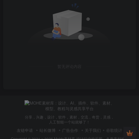
│ │ └── 003.mp4 50.08M
│ ├── 需求分析
│ │ ├── 001-如何进行需求分析.mp4 27.54M
│ │ └── 003.mp4 69.83M
│ ├── 001-如何进行需求分析.mp4 27.54M
│ ├── 002-海报版式框架设计.mp4 69.23M
│ ├── 003-同色系搭配方案设计讲解.mp4 47.25M
│ └── 004-互补色搭配与效果讲解.mp4 61.13M
暂无评论内容
├──
第06章 餐饮海报设计+图层样式与蒙板
│ └── 01_标准视频
│ ├── 001_图层蒙板功能-化妆品海报合成案例.mp4 68.57M
│ ├── 002_图层描边样式-女王节文字案例.mp4 1015.20M
│ ├── 003_图层阴影样式-立体按钮案例.mp4 976.91M
分享，兴趣，设计，软件，素材，交流，奇货，灵感，
│ ├── 004_图层发光样式-霓虹灯发光案例.mp4 732.51M
人工智能一个站就够了！
友链申请
站长微博
广告合作
关于我们
谷歌统计
│ ├── 005_图层叠加样式-苹果芯片案例.mp4 587.12M
Copyright © 2021 ~ 2026
MoHe素材库-设计行业的乐园，各类素材的矿