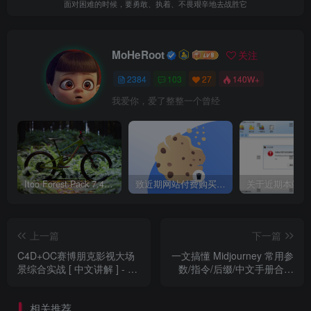
面对困难的时候，要勇敢、执着、不畏艰辛地去战胜它
│ │ ├── 001_色相饱和度调色命令使用方法.mp4 42.67M
│ │ ├── 002_色相饱和度功能-美白牙齿案例讲解.mp4
MoHeRoot
关注
52.63M
2384
103
27
140W+
│ │ ├── 003_色阶调色功能-偏灰照片调色案例.mp4
我爱你，爱了整整一个曾经
903.06M
│ │ ├── 004_曲线调色功能-偏色照片校正案例.mp4
1055.10M
│ │ ├── 005_Camera Raw调色滤镜-写真照片调色案
Itoo Forest Pack 7.4.20 森林插件 For 3DSMAX 2014 ~ 2023 汉化永久版
致近期网站付费购买资源及会员用户后，网页显示依然没有购买解决方法！
例.mp4 1292.89M
│ │ ├── 006_降暗型混合模式组（正片叠底+变暗模式）-护
肤品包装合成案例.mp4 759.61M
上一篇
下一篇
│ │ ├── 007_提亮型混合模式组（滤色模式+变亮模式）-电
C4D+OC赛博朋克影视大场
一文搞懂 Midjourney 常用参
景综合实战 [ 中文讲解 ] - 带
数/指令/后缀/中文手册合集
机光效点缀案例.mp4 1456.11M
源码课件
完整指南 爆肝整理 AI绘图入
│ │ ├── 008_对比型混合模式组（叠加模式+柔光模式）-霓
门喂饭级教程
相关推荐