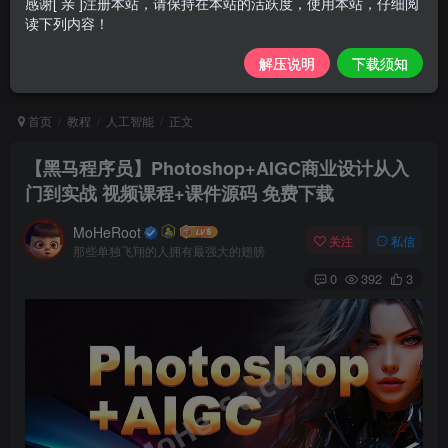
感谢[ 亲 ]注册本站，请保持在本站的活跃度，使用本站，仔细阅
读下列内容！
解压说明
下载须知
首页
教程
人工智能
正文
【黑马程序员】Photoshop+AIGC商业设计从入
门到实战 视频课程+课件源码 免费下载
MoHeRoot
关注
私信
那些单独飞翔的人拥有最强大的翅膀
0
392
3