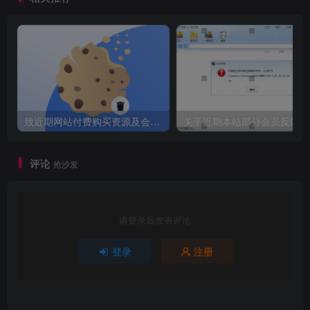
虹字效发光案例.mp4 920.49M
│ │ ├── 009_综合案例-需求分析-体育赛事海报设计.mp4
27.54M
│ │ ├── 010_综合案例-版式框架搭建-体育赛事海报设
计.mp4 69.23M
│ │ ├── 011_综合案例-同色系搭配方案-体育赛事海报设
致近期网站付费购买资源及会员用户后，网页显示依然没有购买解决方法！
关于
计.mp4 47.25M
│ │ └── 012_综合案例-互补色配搭配方案-体育赛事海报设
评论
抢沙发
计.mp4 69.47M
│ └── 02_教学案例
│ └── 03_体育赛事海报设计
请登录后发表评论
│ └── 视频
│ ├── 框架搭建
登录
注册
│ │ ├── 001.mp4 53.64M
│ │ ├── 002-海报版式框架设计.mp4 69.23M