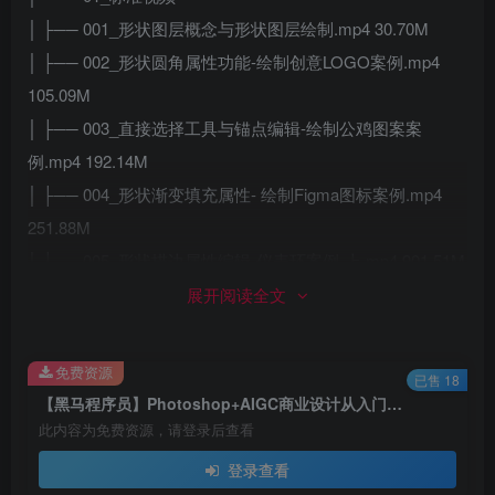
│ ├── 001_形状图层概念与形状图层绘制.mp4 30.70M
│ ├── 002_形状圆角属性功能-绘制创意LOGO案例.mp4
105.09M
│ ├── 003_直接选择工具与锚点编辑-绘制公鸡图案案
例.mp4 192.14M
│ ├── 004_形状渐变填充属性- 绘制Figma图标案例.mp4
251.88M
│ ├── 005_形状描边属性编辑-仪表环案例-上.mp4 901.51M
│ ├── 006_PS变换再制功能-仪表环案例-下.mp4 193.73M
展开阅读全文
│ ├── 007_形状布尔运算功能-安全盾牌案例.mp4 296.64M
│ ├── 008_综合案例-音乐软件界面临摹-上.mp4 506.66M
免费资源
已售 18
│ └── 009_综合案例-音乐软件界面临摹-下.mp4 137.47M
【黑马程序员】Photoshop+AIGC商业设计从入门到实战 视频课程+课件源码 免费下载
├──
第04章 展会物料设计+文字与画笔
此内容为免费资源，请登录后查看
│ └── 01_标准视频
登录查看
│ ├── 001_文字工具输入及字体属性修改-字体下载与安