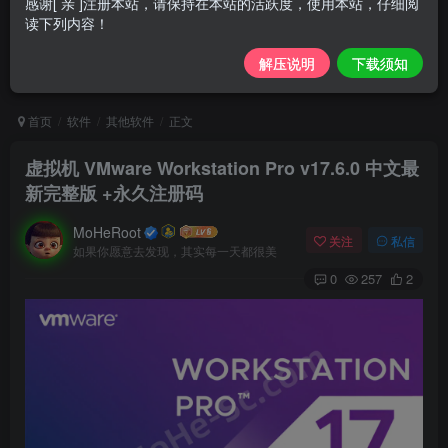
感谢[ 亲 ]注册本站，请保持在本站的活跃度，使用本站，仔细阅
读下列内容！
解压说明
下载须知
首页
软件
其他软件
正文
虚拟机 VMware Workstation Pro v17.6.0 中文最
新完整版 +永久注册码
MoHeRoot
关注
私信
如果你愿意去发现，其实每一天都很美
0
257
2