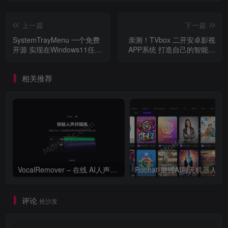
上一篇
下一篇
SystemTrayMenu 一个免费
亲测！TVbox 二开安卓影视
开源 实现在Windows11任务
APP系统 打造自己的智能电
栏中新建工具栏软件 兼容
视直播/点播盒子 反编译版本
Windows11各版本
[ APK+后端系统+教程]
相关推荐
VocalRemover – 在线 AI人声分离 人声消除和隔离工具
Rochat-最
评论
抢沙发