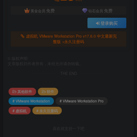
Ubuntu 24.04
免费
免费
黄金会员
钻石会员
Fedora 40
登录购买
虚拟机 VMware Workstation Pro v17.6.0 中文最新完
整版 +永久注册码
©
版权声明
文章版权归作者所有，未经允许请勿转载。
THE END
其他软件
软件
# VMware Workstation
# VMware Workstation Pro
# 虚拟机
# 永久注册码
喜欢就支持一下吧