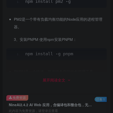
npm install pm2 -g
PM2是⼀个带有负载均衡功能的Node应⽤的进程管理
器。
3、安装PNPM 使⽤npm安装PNPM：
npm install -g pnpm
PNPM是⼀个快速、节省磁盘空间的包管理⼯具。
展开阅读全文
c、本地搭建
本地⽐较简单，各⾃进⼊对应的安装⽬录，执⾏命令即
免费资源
已售 1
可。
NineAi2.4.2 AI Web 应用，含编译包和整合包，无需授权，全套源码，开箱即用，支持 AI 对话、绘图、音乐、视频功能，以及联网、思维导图等 搭建教程
此内容为免费资源，请登录后查看