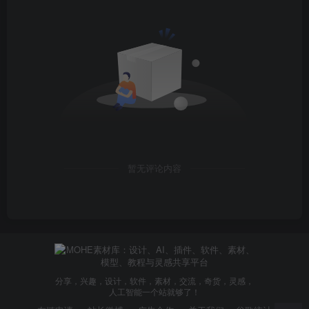
制到 admin 中，这个有点绕，看下⾯的图吧，⽐较直接。
这样⽂件⽬录就安排好了。
暂无评论内容
接下来将 service下 这些 .json ⽂件和 templates⽂件夹
都复制到 webAI⽬录即可。
分享，兴趣，设计，软件，素材，交流，奇货，灵感，
人工智能一个站就够了！