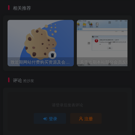
支持 AI 对话、绘图、音乐、
相关推荐
视频功能，以及联网、思维
导图等 整合包搭建教程
3、线上搭建
上线前准备
若本地都能跑起来的话，那么就可以上线打包了。
致近期网站付费购买资源及会员用户后，网页显示依然没有购买解决方法！
关于
分别在 service 、admin 、chat 中，执⾏ npm run build
命令，最后会在各⾃⽬录中⽣成 dist ⽬录。
评论
抢沙发
整理⽬录
新建⽬录⽐如就叫 webAI 吧，然后将 service 下的 dist
请登录后发表评论
复制到其中，在service 下创建public ⽬录，将 chat ⽬录编
登录
注册
译好的 dist ⽂件夹下的⽂件复制到public中，在public中创建
webAI / admin ⽬录，然后将 admin 打包的 dist ⽬录⽂件复