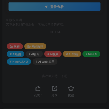
1、service 服务端
登录查看
©
版权声明
此处内容已隐藏，请评论后刷新页面查看.
文章版权归作者所有，未经允许请勿转载。
THE END
2、admin 管理后端
教程
网站教程
# AI绘图
# AI音乐
# AI视频
# AI 对话
# NineAi
此处内容已隐藏，请评论后刷新页面查看.
# NineAi2.4.2
# AI Web 应用
3、chat ⽤户端
喜欢就支持一下吧
此处内容已隐藏，请评论后刷新页面查看.
点赞
3
分享
收藏
之后等所有的项⽬都跑起来，确保⾃⼰的⽹络没有问