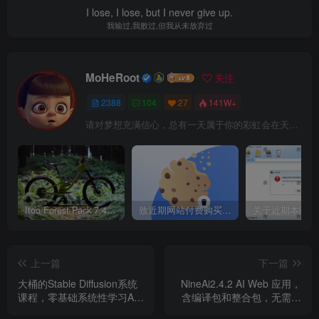
I lose, I lose, but I never give up.
题，否则会报错，有报错解决报错就可以了，⽐较简单。
我输过,我败过,但我从未放弃过
2、安装chat
MoHeRoot
关注
在 package.json 中有 electron 的部分，就删掉吧，这是
2388
104
27
141W+
打包桌⾯客户端⽤的，国内⼀般是下载不下来的，若你⽤⽹
请对梦想充满信心，总有一天属于你的彩虹会在天空微笑
⻚端对整个项⽬也不影响
Itoo Forest Pack 7.4.20 森林插件 For 3DSMAX 2014 ~ 2023 汉化永久版
致近期网站付费购买资源及会员用户后，网页显示依然没有购买解决方法！
上一篇
下一篇
大桶的Stable Diffusion系统
NineAi2.4.2 AI Web 应用，
课程，零基础系统性学习AI
含编译包和整合包，无需授
绘画，小白也能轻松上手
权，全套源码，开箱即用，