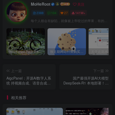
MoHeRoot
关注
2388
104
27
141W+
每个人都会有缺陷，就像被上帝咬过的苹果，有的人缺陷比较大，正是因为上帝特别喜欢他的芬芳
Itoo Forest Pack 7.4.20 森林插件 For 3DSMAX 2014 ~ 2023 汉化永久版
致近期网站付费购买资源及会员用户后，网页显示依然没有购买解决方法！
上一篇
下一篇
AigcPanel：开源AI数字人系
国产最强开源AI大模型
统 持视频合成、语音合成、
DeepSeek-R1 本地部署！完
语音克隆等功能
全免费，推理实力媲美
OpenAI-O1
相关推荐