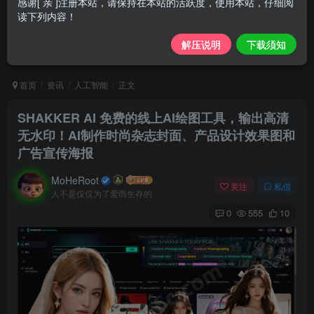
感谢[ 亲 ]注册本站，请保持在本站的活跃度，使用本站，仔细阅
读下列内容！
解压说明
下载须知
首页
资讯
人工智能
正文
SHAKKER AI 免费的线上AI绘图工具，输出高清
无水印！AI制作时尚杂志封面、产品设计效果图和
广告宣传海报
MoHeRoot
关注
私信
人不是仅仅为了爱而生存的
0
555
10