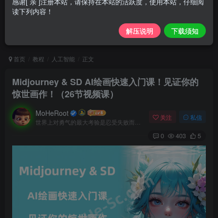
感谢[ 亲 ]注册本站，请保持在本站的活跃度，使用本站，仔细阅
读下列内容！
解压说明
下载须知
首页
教程
人工智能
正文
Midjourney & SD AI绘画快速入门课！见证你的
惊世画作！（26节视频课）
MoHeRoot
关注
私信
世界上对勇气的最大考验是忍受失败而不丧失信心
0
403
5