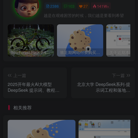
2386
103
27
141W+
越是在艰难困苦的时候，我们越是要看到希望
Itoo Forest Pack 7.4.20 森林插件 For 3DSMAX 2014 ~ 2023 汉化永久版
致近期网站付费购买资源及会员用户后，网页显示依然没有购买解决方法！
上一篇
下一篇
2025开年最火AI大模型
北京大学 DeepSeek系列-提
DeepSeek 提示词、教程等
示词工程和落地场
资源合集使用技巧学习路
&DeepSeek与AIGC应用
径，助你快速上手！ 免费下
相关推荐
载