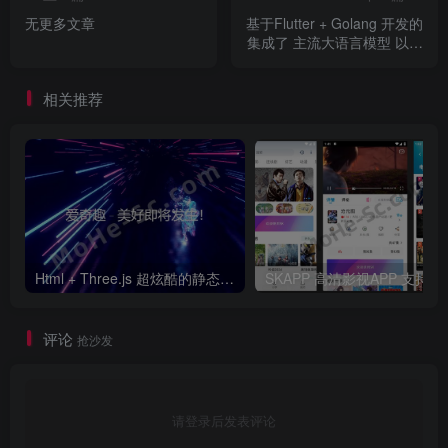
无更多文章
基于Flutter + Golang 开发的
集成了 主流大语言模型 以及
绘图模型 的非常精美的 AI
APP 完全开源 支持
相关推荐
DeepSeek、Claude 3.7
Sonnet 深度思考、联网搜索
Html + Three.js 超炫酷的静态个人页面/博客页面，支持pc和移动端自适应访问 [ 纯静态无后台 ]
SKAPP 高清影视APP 支持
评论
抢沙发
请登录后发表评论