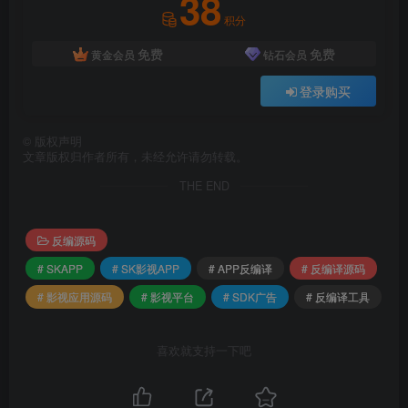
38
积分
免费
免费
黄金会员
钻石会员
登录购买
©
版权声明
文章版权归作者所有，未经允许请勿转载。
THE END
反编源码
# SKAPP
# SK影视APP
# APP反编译
# 反编译源码
# 影视应用源码
# 影视平台
# SDK广告
# 反编译工具
喜欢就支持一下吧