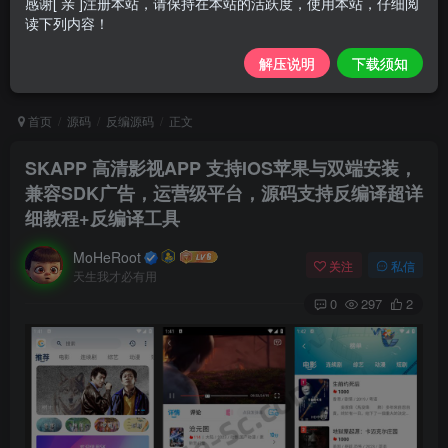
感谢[ 亲 ]注册本站，请保持在本站的活跃度，使用本站，仔细阅
读下列内容！
解压说明
下载须知
首页
源码
反编源码
正文
SKAPP 高清影视APP 支持IOS苹果与双端安装，
兼容SDK广告，运营级平台，源码支持反编译超详
细教程+反编译工具
MoHeRoot
关注
私信
天生我才必有用
0
297
2