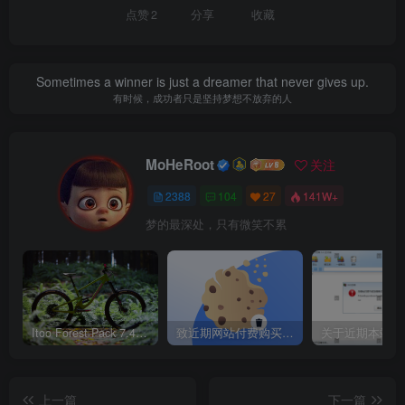
点赞
2
分享
收藏
Sometimes a winner is just a dreamer that never gives up.
有时候，成功者只是坚持梦想不放弃的人
MoHeRoot
关注
2388
104
27
141W+
梦的最深处，只有微笑不累
Itoo Forest Pack 7.4.20 森林插件 For 3DSMAX 2014 ~ 2023 汉化永久版
致近期网站付费购买资源及会员用户后，网页显示依然没有购买解决方法！
上一篇
下一篇