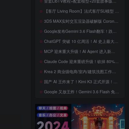
全套LibTV教程+配套模型+20套故事版参考(含提示词)轻松学会AI短剧制作，全套教程走过路过不要错过想在家里赚钱的就学习起来
【客厅 Living Room】法式客厅SU模型 French-style living room SketchUp model
3DS MAX实时交互渲染器破解版 Corona Render 15 Hotfix 2 For 3ds Max 2018 ~ 2027 Win + 离线材质预设库
Google发布Gemini 3.6 Flash翻车！跌出全球智能榜前十！Google 新模型遭遇口碑争议，附个人一些使用体验——变慢/降智/弱智，Gemini现在真的是一团糟，Google版豆包！
ChatGPT 突破 10 亿周活！AI 史上最大用户奇迹背后，OpenAI 正面对一场百亿美元级商业挑战
MCP 迎来重大升级！AI Agent 进入新纪元，模型上下文协议全面重构，未来 AI 工具生态将被重新定义，AI工具接口进入倒计时开始！
Claude Code 迎来重磅升级！砍掉 80% 系统提示词一键瘦身优化，新增 /doctor 诊断命令，AI 编程效率再次提升
Krea 2 商业级电商/室内/建筑洗图工作流首次公开！三套工作流 + 三档预设 + JSON 反推，RAW、Turbo、Depth、4 倍增强一次学会
国产 AI 王炸来了！Kimi K3 正式开源！免费下载全球最大 2.8 万亿参数模型，国产开源 AI 首次逼近闭源天花板
Google 又放王炸！Gemini 3.6 Flash 免费开放，AI 编程、Agent 能力暴涨，开发者必体验的新一代 AI 模型，性能再次刷新纪录