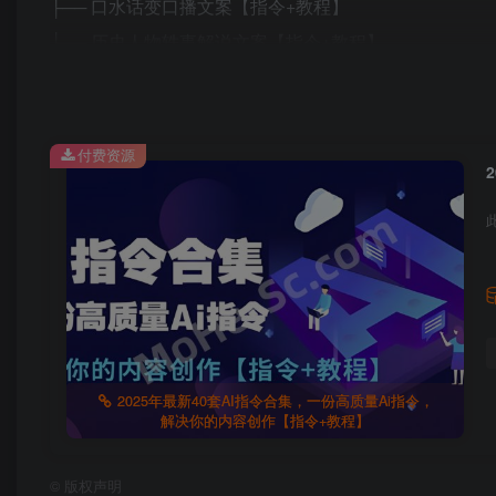
├── 口水话变口播文案【指令+教程】
├── 历史人物轶事解说文案【指令+教程】
├── 联网搜热门话题，生成故事性文案【指令+视频教程
├── 联网搜索节日热点产生文案【指令+视频教程】
├── 利用记忆宫殿背课文【指令+教程】
付费资源
├── 评论区金句引导回复指令【指令+教程】
├── 朋友圈软广文案【指令+视频教程】
├── 情绪化爆款标题【指令+教程】
├── 情绪化爆款文案【指令+教程】
├── 赛道关键词组合选题指令【指令+教程】
├── 视频内容分析【指令+视频教程】
├── 头条号大文章仿写指令【指令+教程】
2025年最新40套AI指令合集，一份高质量Ai指令，
解决你的内容创作【指令+教程】
├── 文案违禁词审查【指令+教程】
├── 文字排版【指令+教程】
©
版权声明