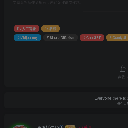
├── 小红书爆款文案【指令+教程】
文章版权归作者所有，未经允许请勿转载。
├── 小红书种草类文案【指令+教程】
├── 项目复盘报告【指令+视频教程】
├── 英文文献阅读指令【指令+教程】
人工智能
教程
# Midjourney
# Stable Diffusion
# ChatGPT
# ComfyUI
├── 长文章变爆款口播文案【指令+教程】
├── 【微头条】10种框架文案【指令+教程】
免费下载
点赞
3
2025年最新40套AI指令合集，一份高质量A
Everyone there is a
每个人
总结
通过使用框架文案指令+教程，创作者可以更高效地
みおほのか
关注