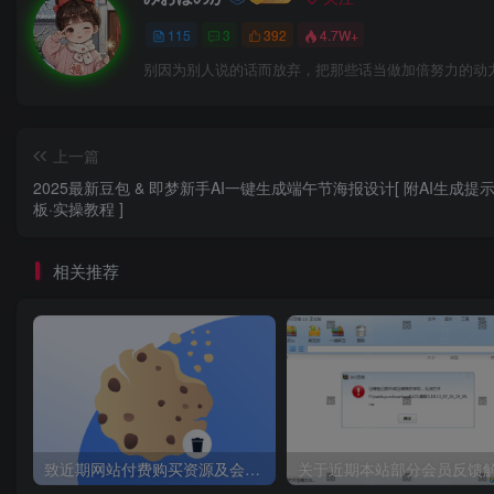
试不同类型的框架文案，提升内容创作的效率和水平。
115
3
392
4.7W+
别因为别人说的话而放弃，把那些话当做加倍努力的动
上一篇
2025最新豆包 & 即梦新手AI一键生成端午节海报设计[ 附AI生成提
板·实操教程 ]
相关推荐
致近期网站付费购买资源及会员用户后，网页显示依然没有购买解决方法！