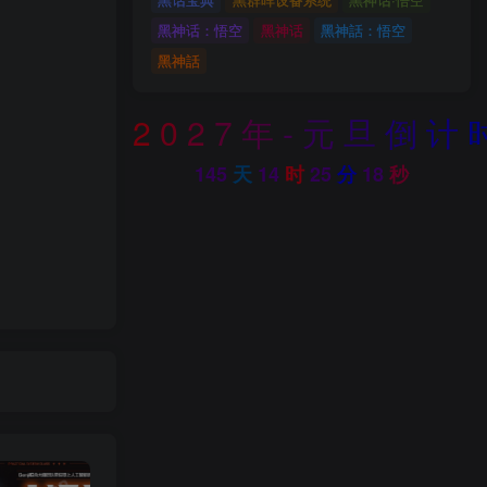
黑神话：悟空
黑神话
黑神話：悟空
黑神話
2
0
2
7
年
-
元
旦
倒
计
145
天
14
时
25
分
17
秒
下载
码：2360
者们多多尝