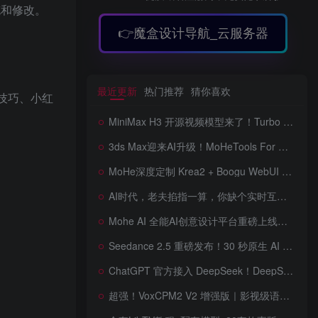
充和修改。
👉魔盒设计导航_云服务器
最近更新
热门推荐
猜你喜欢
技巧、小红
MiniMax H3 开源视频模型来了！Turbo LoRA 加速最高 350%，12G 显存也能跑，本地部署教程详解
3ds Max迎来AI升级！MoHeTools For 3ds Max 2012 ~ 2026 智能工具箱插件发布，支持AI 3D建模、文生图、图生图、效果图生成，全面提升室内设计效率
MoHe深度定制 Krea2 + Boogu WebUI v2.0 重磅发布！专为 AI 室内设计师打造，一键切换定制工作流，彻底告别 ComfyUI 复杂节点，一键生图！
AI时代，老夫掐指一算，你缺个实时互动的 AI 赛博女友！无需 API、完全免费、实时语音互动，零延迟打造专属 AI 数字女友，附本地部署教程！
Mohe AI 全能AI创意设计平台重磅上线！一站式AI提示词词库·对话·绘画·画廊·推流AI创意神器与AIGC展示平台系统全面升级！
Seedance 2.5 重磅发布！30 秒原生 AI 视频、50 个多模态参考、原位编辑全上线，告别抽卡盲盒，AI 视频正式进入导演时代！
ChatGPT 官方接入 DeepSeek！DeepSeek V4 Flash 0731 重磅开源发布！AI 编程能力全面升级，支持识图、支持 Responses API，本地部署全攻略！
超强！VoxCPM2 V2 增强版｜影视级语音克隆，音色永久保存，文字转语音+AI声音克隆+方言 + ai语音设计+多人对话 + 字幕全搞定