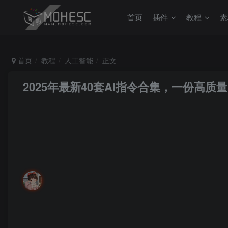
首页
插件
教程
素
首页
教程
人工智能
正文
2025年最新40套AI指令合集，一份高
みおほのか
关注
私信
有时候，只能靠自己书写自己的美好结局