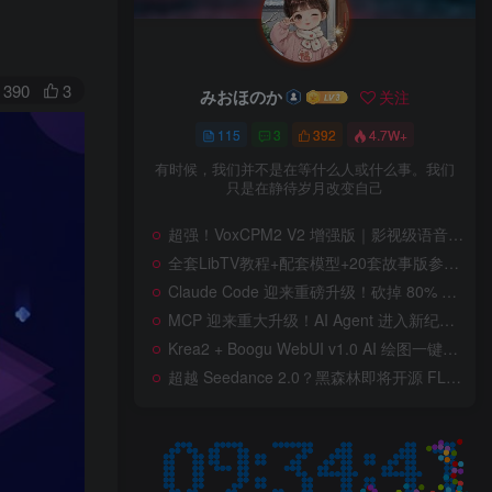
390
3
みおほのか
关注
115
3
392
4.7W+
有时候，我们并不是在等什么人或什么事。我们
只是在静待岁月改变自己
超强！VoxCPM2 V2 增强版｜影视级语音克隆，音色永久保存，文字转语音+AI声音克隆+方言 + ai语音设计+多人对话 + 字幕全搞定
全套LibTV教程+配套模型+20套故事版参考(含提示词)轻松学会AI短剧制作，全套教程走过路过不要错过想在家里赚钱的就学习起来
Claude Code 迎来重磅升级！砍掉 80% 系统提示词一键瘦身优化，新增 /doctor 诊断命令，AI 编程效率再次提升
MCP 迎来重大升级！AI Agent 进入新纪元，模型上下文协议全面重构，未来 AI 工具生态将被重新定义，AI工具接口进入倒计时开始！
Krea2 + Boogu WebUI v1.0 AI 绘图一键整合包！AI 美女模特角色一致性、换装换背景一键完成，AI电商详情图一键生成神器来了,含图片生成 / 图生图 / LoRA特效 / 工作流！
超越 Seedance 2.0？黑森林即将开源 FLUX 3 Dev！Self-Flow 世界模型首次曝光，20 秒音画同步 AI 视频时代来了！