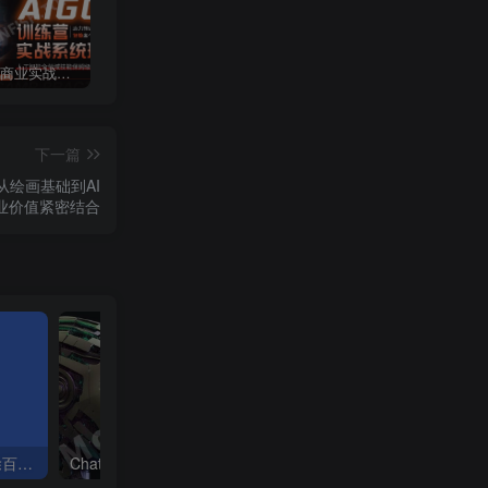
AIGC资深商业实战班第一期：从AI入门到商业落地的系统训练营，深入讲解AIGC的核心技术原理
Coze自动化工作流的手把手教程，让你的Bot高质量的处理复杂任务！全网最全的Coze扣子使用教程
2025最新豆包 & 即梦新手AI一键生成端午节海报设计[ 附AI生成提示词模板·实操教程 ]
下一篇
从绘画基础到AI
业价值紧密结合
百度网盘直链解析彻底解除百度云限速限制[利用IDM工具在线解析网页版]
Chat GPT-4国内100%完全免费使用，没有任何次数限制！