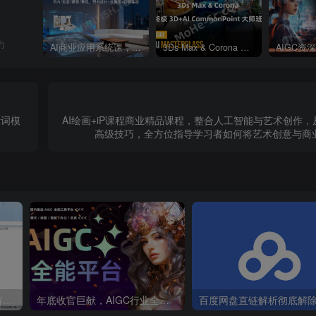
力
AI商业应用系统课，室内 / 建筑 / 软装 / 景观，智能设计+效果图+动画画实战，带你从零起步，深入掌握AI智能设计的核心逻辑与实战技巧
3Ds Max & Corona 终极 3D+AI CommonPoint 大师班 Discover 3D+AI CommonPoint Masterclass
示词模
AI绘画+iP课程商业精品课程，整合人工智能与艺术创作，
高级技巧，全方位指导学习者如何将艺术创意与商
关于近期本站部分会员反馈解压文件解压到一半失败出错的说明
年底收官巨献，AIGC行业全平台设计工具网站正式上线，助力创作者突破创作瓶颈，开启高效创作之旅[已下线]