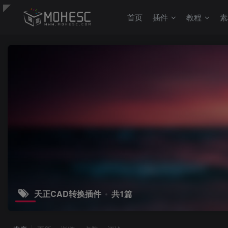
首页
插件
教程
素
天正CAD转换插件
共1篇