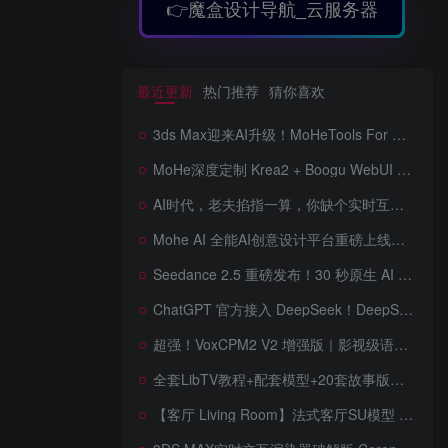
👉魔盒设计导航_云服务器
最近更新
热门推荐
猜你喜欢
3ds Max迎来AI升级！MoHeTools For 3ds Max 2012 ~ 2026 智能工具箱插件发布，支持AI 3D建模、文生图、图生图、效果图生成，全面提升室内设计效率
MoHe深度定制 Krea2 + Boogu WebUI v2.0 重磅发布！专为 AI 室内设计师打造，一键切换定制工作流，彻底告别 ComfyUI 复杂节点，一键生图！
AI时代，老夫掐指一算，你缺个实时互动的 AI 赛博女友！无需 API、完全免费、实时语音互动，零延迟打造专属 AI 数字女友，附本地部署教程！
Mohe AI 全能AI创意设计平台重磅上线！一站式AI提示词词库·对话·绘画·画廊·推流AI创意神器与AIGC展示平台系统全面升级！
Seedance 2.5 重磅发布！30 秒原生 AI 视频、50 个多模态参考、原位编辑全上线，告别抽卡盲盒，AI 视频正式进入导演时代！
ChatGPT 官方接入 DeepSeek！DeepSeek V4 Flash 0731 重磅开源发布！AI 编程能力全面升级，支持识图、支持 Responses API，本地部署全攻略！
超强！VoxCPM2 V2 增强版｜影视级语音克隆，音色永久保存，文字转语音+AI声音克隆+方言 + ai语音设计+多人对话 + 字幕全搞定
全套LibTV教程+配套模型+20套故事版参考(含提示词)轻松学会AI短剧制作，全套教程走过路过不要错过想在家里赚钱的就学习起来
【客厅 Living Room】法式客厅SU模型 French-style living room SketchUp model