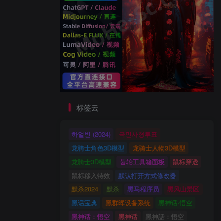
标签云
하얼빈 (2024)
국민사형투표
龙骑士角色3D模型
龙骑士人物3D模型
龙骑士3D模型
齿轮工具箱面板
鼠标穿透
鼠标移入特效
默认打开方式修改器
默杀2024
默杀
黑马程序员
黑风山景区
黑话宝典
黑群晖设备系统
黑神话·悟空
黑神话：悟空
黑神话
黑神話：悟空