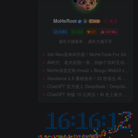
MoHeRoot
关注
2385
103
27
141W+
越长大越孤单 ，越长大越不安
3ds Max迎来AI升级！MoHeTools For 3ds Max 2012 ~ 2026 智能工具箱插件发布，支持AI 3D建模、文生图、图生图、效果图生成，全面提升室内设计效率
AI时代，老夫掐指一算，你缺个实时互动的 AI 赛博女友！无需 API、完全免费、实时语音互动，零延迟打造专属 AI 数字女友，附本地部署教程！
MoHe深度定制 Krea2 + Boogu WebUI v2.0 重磅发布！专为 AI 室内设计师打造，一键切换定制工作流，彻底告别 ComfyUI 复杂节点，一键生图！
Seedance 2.5 重磅发布！30 秒原生 AI 视频、50 个多模态参考、原位编辑全上线，告别抽卡盲盒，AI 视频正式进入导演时代！
ChatGPT 官方接入 DeepSeek！DeepSeek V4 Flash 0731 重磅开源发布！AI 编程能力全面升级，支持识图、支持 Responses API，本地部署全攻略！
ChatGPT 突破 10 亿周活！AI 史上最大用户奇迹背后，OpenAI 正面对一场百亿美元级商业挑战