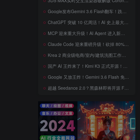
3DS MAX实时交互渲染器破解版 Corona Render 15 Hotfix 2 For 3ds Max 2018 ~ 2027 Win + 离线材质预设库
Google发布Gemini 3.6 Flash翻车！跌出全球智能榜前十！Google 新模型遭遇口碑争议，附个人一些使用体验——变慢/降智/弱智，Gemini现在真的是一团糟，Google版豆包！
ChatGPT 突破 10 亿周活！AI 史上最大用户奇迹背后，OpenAI 正面对一场百亿美元级商业挑战
MCP 迎来重大升级！AI Agent 进入新纪元，模型上下文协议全面重构，未来 AI 工具生态将被重新定义，AI工具接口进入倒计时开始！
Claude Code 迎来重磅升级！砍掉 80% 系统提示词一键瘦身优化，新增 /doctor 诊断命令，AI 编程效率再次提升
Krea 2 商业级电商/室内/建筑洗图工作流首次公开！三套工作流 + 三档预设 + JSON 反推，RAW、Turbo、Depth、4 倍增强一次学会
国产 AI 王炸来了！Kimi K3 正式开源！免费下载全球最大 2.8 万亿参数模型，国产开源 AI 首次逼近闭源天花板
Google 又放王炸！Gemini 3.6 Flash 免费开放，AI 编程、Agent 能力暴涨，开发者必体验的新一代 AI 模型，性能再次刷新纪录
超越 Seedance 2.0？黑森林即将开源 FLUX 3 Dev！Self-Flow 世界模型首次曝光，20 秒音画同步 AI 视频时代来了！