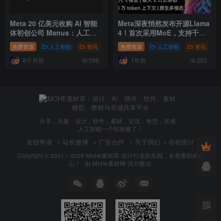
Meta 20 亿美元收购 AI 智能
Meta深夜悄然发布开源Llama
体初创公司 Manus：人工智
4！首次采用MoE，支持千万
能代理时代已来？
Token上下文，永久免费！原
免费资源
人工智能
资讯
免费资源
人工智能
资讯
生多模态、3大模型让AI竞赛
8个月前
1年前
再升级，竞技场超越
598
282
DeepSeek
分享，兴趣，设计，软件，素材，交流，奇货，灵感，
人工智能一个站就够了！
友链申请
站长微博
广告合作
关于我们
谷歌统计
Copyright © 2021 ~ 2026
MoHe素材库-设计行业的乐园，各类素材的矿
山！
· 由
MoHe素材网
强力驱动.