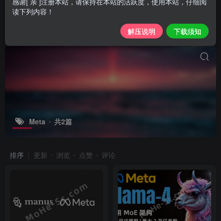
感谢[ 亲 ]注册本站，请保持在本站的活跃度，使用本站，仔细阅
读下列内容！
解压说明
下载须知
Meta
共2篇
排序
更新
浏览
点赞
评论