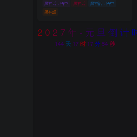
黑神话：悟空
黑神话
黑神話：悟空
黑神話
2
0
2
7
年
-
元
旦
倒
计
144
天
17
时
17
分
51
秒