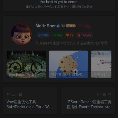
the best is yet to come.
无论过去发生过什么，你都要相信，最好的尚未到来
MoHeRoot
关注
2386
104
27
141W+
只有在日常生活中尽责的人才会在重大时刻尽责
Itoo Forest Pack 7.4.20 森林插件 For 3DSMAX 2014 ~ 2023 汉化永久版
致近期网站付费购买资源及会员用户后，网页显示依然没有购买解决方法！
上一篇
下一篇
Vray渲染优化工具
FStormRender渲染器工具
SolidRocks 2.3.3 For 3DS
栏插件 FstormToolbar_v02
MAX 2013-2021【汉化破解
版】