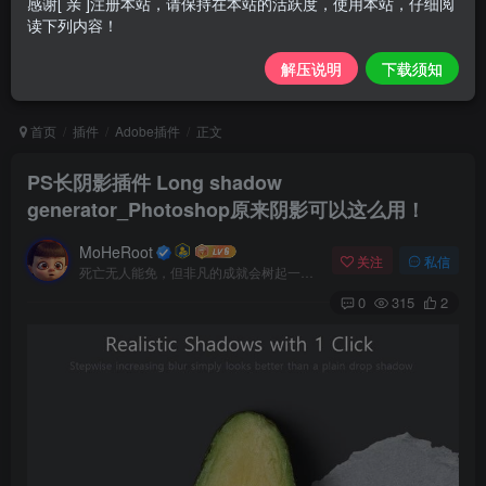
感谢[ 亲 ]注册本站，请保持在本站的活跃度，使用本站，仔细阅
读下列内容！
解压说明
下载须知
首页
插件
Adobe插件
正文
PS长阴影插件 Long shadow
generator_Photoshop原来阴影可以这么用！
MoHeRoot
关注
私信
死亡无人能免，但非凡的成就会树起一座纪念碑，它将一直立到太阳冷却之时
0
315
2