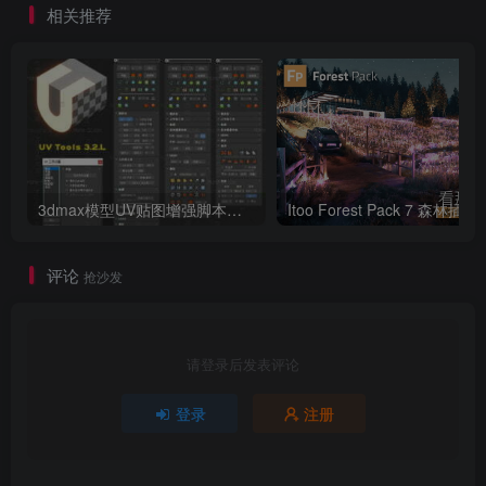
相关推荐
3dmax模型UV贴图增强脚本插件工具UVTools 3.2L 汉化破解版 For 3dmax2014~2023
Itoo Forest
评论
抢沙发
请登录后发表评论
登录
注册