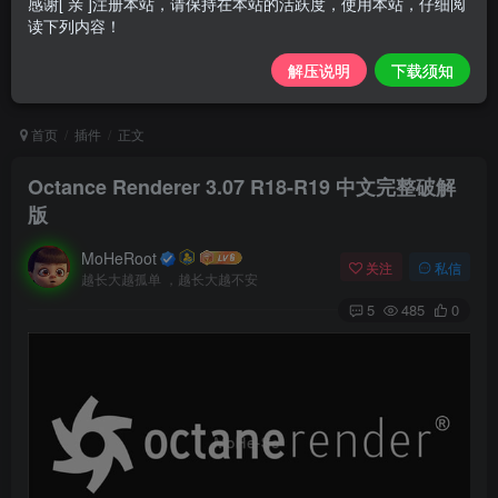
感谢[ 亲 ]注册本站，请保持在本站的活跃度，使用本站，仔细阅
读下列内容！
解压说明
下载须知
首页
插件
正文
Octance Renderer 3.07 R18-R19 中文完整破解
版
MoHeRoot
关注
私信
越长大越孤单 ，越长大越不安
5
485
0