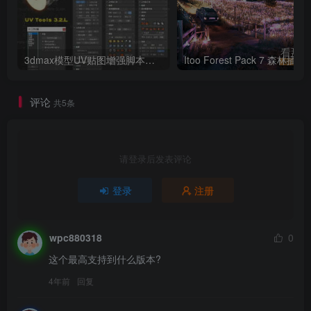
3dmax模型UV贴图增强脚本插件工具UVTools 3.2L 汉化破解版 For 3dmax2014~2023
Itoo Forest
评论
共5条
请登录后发表评论
登录
注册
wpc880318
0
这个最高支持到什么版本?
4年前
回复