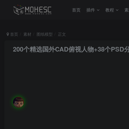
首页
插件
教程
素
首页
素材
图纸模型
正文
200个精选国外CAD俯视人物+38个PS
MoHeRoot
关注
私信
当我们懂得珍惜平凡的幸福时，就已经成了人生的赢家