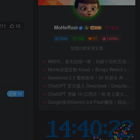
211
15
MoHeRoot
关注
2384
103
27
140W+
智慧比财富更宝贵
AI时代，老夫掐指一算，你缺个实时互动的 AI 赛博女友！无需 API、完全免费、实时语音互动，零延迟打造专属 AI 数字女友，附本地部署教程！
MoHe深度定制 Krea2 + Boogu WebUI v2.0 重磅发布！专为 AI 室内设计师打造，一键切换定制工作流，彻底告别 ComfyUI 复杂节点，一键生图！
Seedance 2.5 重磅发布！30 秒原生 AI 视频、50 个多模态参考、原位编辑全上线，告别抽卡盲盒，AI 视频正式进入导演时代！
ChatGPT 官方接入 DeepSeek！DeepSeek V4 Flash 0731 重磅开源发布！AI 编程能力全面升级，支持识图、支持 Responses API，本地部署全攻略！
ChatGPT 突破 10 亿周活！AI 史上最大用户奇迹背后，OpenAI 正面对一场百亿美元级商业挑战
已售 10
Google发布Gemini 3.6 Flash翻车！跌出全球智能榜前十！Google 新模型遭遇口碑争议，附个人一些使用体验——变慢/降智/弱智，Gemini现在真的是一团糟，Google版豆包！