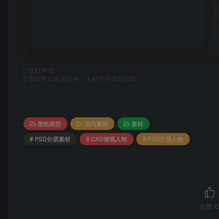
©
版权声明
文章版权归作者所有，未经允许请勿转载。
图纸模型
室内素材
素材
# PSD分层素材
# CAD俯视人物
# PSD分层人物
点赞
1