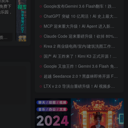
Google发布Gemini 3.6 Flash翻车！跌出全球智能榜前十！Google 新模型遭遇口碑争议，附个人一些使用体验——变慢/降智/弱智，Gemini现在真的是一团糟，Google版豆包！
ChatGPT 突破 10 亿周活！AI 史上最大用户奇迹背后，OpenAI 正面对一场百亿美元级商业挑战
MCP 迎来重大升级！AI Agent 进入新纪元，模型上下文协议全面重构，未来 AI 工具生态将被重新定义，AI工具接口进入倒计时开始！
Claude Code 迎来重磅升级！砍掉 80% 系统提示词一键瘦身优化，新增 /doctor 诊断命令，AI 编程效率再次提升
2022年最新CR写实预设材质库合集 支持CR2.0以上渲染器 免费下载
壹零素材SVIP 3dsky 3dsmax插件高精度素材写实材质灯光模型教程
Krea 2 商业级电商/室内/建筑洗图工作流首次公开！三套工作流 + 三档预设 + JSON 反推，RAW、Turbo、Depth、4 倍增强一次学会
国产 AI 王炸来了！Kimi K3 正式开源！免费下载全球最大 2.8 万亿参数模型，国产开源 AI 首次逼近闭源天花板
Google 又放王炸！Gemini 3.6 Flash 免费开放，AI 编程、Agent 能力暴涨，开发者必体验的新一代 AI 模型，性能再次刷新纪录
超越 Seedance 2.0？黑森林即将开源 FLUX 3 Dev！Self-Flow 世界模型首次曝光，20 秒音画同步 AI 视频时代来了！
LTX v 2.0 导演台重磅升级！AI 视频多角色、多场景、多参考控制全面增强生成来了，角色一致性暴涨，终于像电影一样可控，一键打造电影级AI 短片