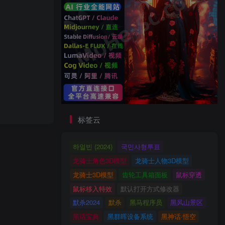
标签云
하얼빈 (2024)
국민사형투표
龙骑士角色3D模型
龙骑士人物3D模型
龙骑士3D模型
齿轮工具箱面板
鼠标穿透
鼠标移入特效
默认打开方式修改器
默杀2024
默杀
黑马程序员
黑风山景区
黑话宝典
黑群晖设备系统
黑神话·悟空