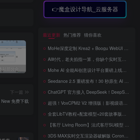
👉魔盒设计导航_云服务器
最近更新
热门推荐
猜你喜欢
MoHe深度定制 Krea2 + Boogu WebUI v2.0 重磅发布！专为 AI 室内设计师打造，一键切换定制工作流，彻底告别 ComfyUI 复杂节点，一键生图！
AI时代，老夫掐指一算，你缺个实时互动的 AI 赛博女友！无需 API、完全免费、实时语音互动，零延迟打造专属 AI 数字女友，附本地部署教程！
关于近期本站部分会员反馈解压文件解压到一半失败出错的说明
3dmax模型UV贴图增强脚本插件工具UVTools 3.2L 汉化破解版 For 3dmax2014~2023
年底收官巨献，AIGC行业全平台设计工具网站正式上线，助力创作者突破创作瓶颈，开启高效创作之旅[已下线]
Mohe AI 全能AI创意设计平台重磅上线！一站式AI提示词词库·对话·绘画·画廊·推流AI创意神器与AIGC展示平台系统全面升级！
Seedance 2.5 重磅发布！30 秒原生 AI 视频、50 个多模态参考、原位编辑全上线，告别抽卡盲盒，AI 视频正式进入导演时代！
下一篇
ChatGPT 官方接入 DeepSeek！DeepSeek V4 Flash 0731 重磅开源发布！AI 编程能力全面升级，支持识图、支持 Responses API，本地部署全攻略！
8 - New 免费下载
超强！VoxCPM2 V2 增强版｜影视级语音克隆，音色永久保存，文字转语音+AI声音克隆+方言 + ai语音设计+多人对话 + 字幕全搞定
全套LibTV教程+配套模型+20套故事版参考(含提示词)轻松学会AI短剧制作，全套教程走过路过不要错过想在家里赚钱的就学习起来
【客厅 Living Room】法式客厅SU模型 French-style living room SketchUp model
3DS MAX实时交互渲染器破解版 Corona Render 15 Hotfix 2 For 3ds Max 2018 ~ 2027 Win + 离线材质预设库