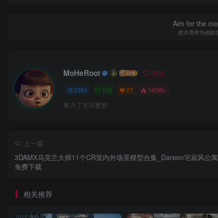
Aim for the moo
把月亮作为你的
MoHeRoot
关注
2384
103
27
140W+
努力了才叫梦想
上一篇
3DAMX乌克兰大师11个CR室内外场景模型合集_Dareen宅寂风公
免费下载
相关推荐