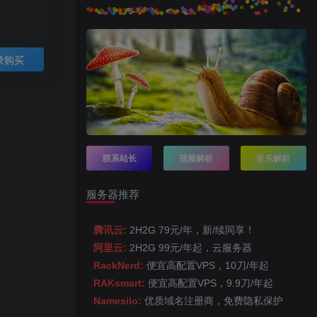
录购买
联系站长
视频解析
音乐解析
服务器推荐
腾讯云:
2H2G 79元/年，新/续同享！
阿里云:
2H2G 99元/年起，云服务器
RackNerd:
便宜高配置VPS，10刀/年起
RAKsmart:
便宜高配置VPS，9.9刀/年起
Namesilo:
优质域名注册商，免费隐私保护