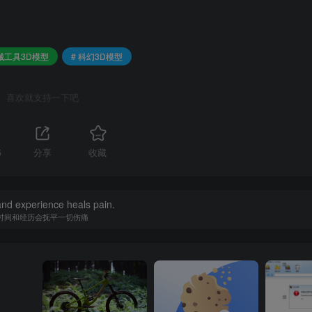
器械工具3D模型
# 科幻3D模型
喜欢就支持一下吧
5
分享
收藏
nd experience heals pain.
时间和经历会抚平一切伤痛