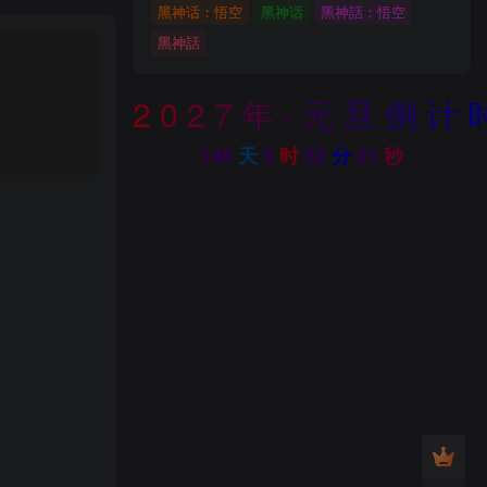
黑神话：悟空
黑神话
黑神話：悟空
黑神話
2
0
2
7
年
-
元
旦
倒
计
146
天
5
时
52
分
20
秒