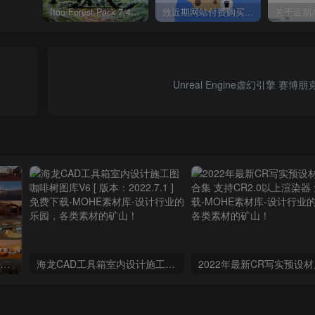
Itoo Forest Pack 7.4.20 森林插件 For 3DSMAX 2014 ~ 2023 汉化永久版
致近期网站付费购买资源及会员用户后，网页显示依然没有购买解决方法！
Unreal Engine虚幻引擎 赛
C4D室内天空灯光环境高清HDR贴图204个预设素材
海龙CAD工具箱室内设计施工图咖啡树图库V6 [ 版本：2022.7.1 ] 免费下载