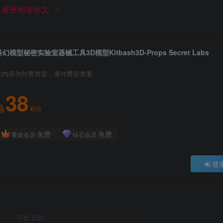
展开阅读全文
1
2
3
科幻模型秘密实验室器械工具3D模型Kitbash3D-Props Secret Labs
此内容为付费资源，请付费后查看
38
积分
免费
免费
黄金会员
钻石会员
登
THE END