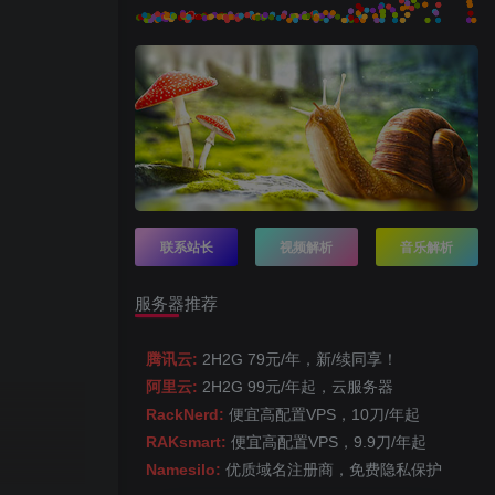
联系站长
视频解析
音乐解析
服务器推荐
腾讯云:
2H2G 79元/年，新/续同享！
阿里云:
2H2G 99元/年起，云服务器
RackNerd:
便宜高配置VPS，10刀/年起
RAKsmart:
便宜高配置VPS，9.9刀/年起
Namesilo:
优质域名注册商，免费隐私保护