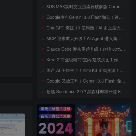
3DS MAX实时交互渲染器破解版 Corona Render 15 Hotfix 2 For 3ds Max 2018 ~ 2027 Win + 离线材质预设库
Google发布Gemini 3.6 Flash翻车！跌出全球智能榜前十！Google 新模型遭遇口碑争议，附个人一些使用体验——变慢/降智/弱智，Gemini现在真的是一团糟，Google版豆包！
ChatGPT 突破 10 亿周活！AI 史上最大用户奇迹背后，OpenAI 正面对一场百亿美元级商业挑战
MCP 迎来重大升级！AI Agent 进入新纪元，模型上下文协议全面重构，未来 AI 工具生态将被重新定义，AI工具接口进入倒计时开始！
Claude Code 迎来重磅升级！砍掉 80% 系统提示词一键瘦身优化，新增 /doctor 诊断命令，AI 编程效率再次提升
Krea 2 商业级电商/室内/建筑洗图工作流首次公开！三套工作流 + 三档预设 + JSON 反推，RAW、Turbo、Depth、4 倍增强一次学会
国产 AI 王炸来了！Kimi K3 正式开源！免费下载全球最大 2.8 万亿参数模型，国产开源 AI 首次逼近闭源天花板
Google 又放王炸！Gemini 3.6 Flash 免费开放，AI 编程、Agent 能力暴涨，开发者必体验的新一代 AI 模型，性能再次刷新纪录
超越 Seedance 2.0？黑森林即将开源 FLUX 3 Dev！Self-Flow 世界模型首次曝光，20 秒音画同步 AI 视频时代来了！