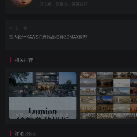
开心点，别担心，微笑就好
上一篇
室内设计KAWS托盘饰品摆件3DMAX模型
相关推荐
200套大师级Lumion特效模板场景源文件渲染参数滤镜案例特效
评论
抢沙发