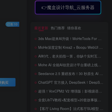
👉魔盒设计导航_云服务器
已售 10
最近更新
热门推荐
猜你喜欢
3ds Max迎来AI升级！MoHeTools For 3ds Max 2012 ~ 2026 智能工具箱插件发布，支持AI 3D建模、文生图、图生图、效果图生成，全面提升室内设计效率
MoHe深度定制 Krea2 + Boogu WebUI v2.0 重磅发布！专为 AI 室内设计师打造，一键切换定制工作流，彻底告别 ComfyUI 复杂节点，一键生图！
AI时代，老夫掐指一算，你缺个实时互动的 AI 赛博女友！无需 API、完全免费、实时语音互动，零延迟打造专属 AI 数字女友，附本地部署教程！
Mohe AI 全能AI创意设计平台重磅上线！一站式AI提示词词库·对话·绘画·画廊·推流AI创意神器与AIGC展示平台系统全面升级！
Seedance 2.5 重磅发布！30 秒原生 AI 视频、50 个多模态参考、原位编辑全上线，告别抽卡盲盒，AI 视频正式进入导演时代！
录购买
ChatGPT 官方接入 DeepSeek！DeepSeek V4 Flash 0731 重磅开源发布！AI 编程能力全面升级，支持识图、支持 Responses API，本地部署全攻略！
超强！VoxCPM2 V2 增强版｜影视级语音克隆，音色永久保存，文字转语音+AI声音克隆+方言 + ai语音设计+多人对话 + 字幕全搞定
全套LibTV教程+配套模型+20套故事版参考(含提示词)轻松学会AI短剧制作，全套教程走过路过不要错过想在家里赚钱的就学习起来
【客厅 Living Room】法式客厅SU模型 French-style living room SketchUp model