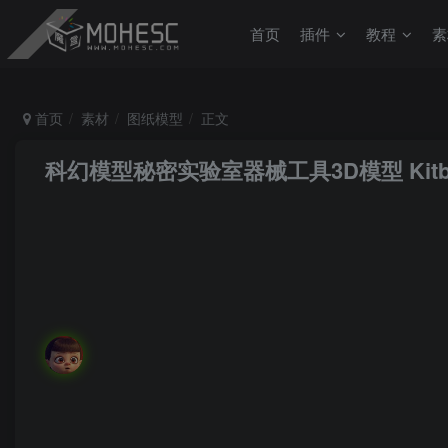
首页
插件
教程
素
首页
素材
图纸模型
正文
科幻模型秘密实验室器械工具3D模型
Kit
MoHeRoot
关注
私信
面对困难的时候，要勇敢、执着、不畏艰辛地去战胜它