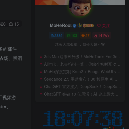
428
15
MoHeRoot
关注
2385
103
27
141W+
越长大越孤单 ，越长大越不安
多的部件，
3ds Max迎来AI升级！MoHeTools For 3ds Max 2012 ~ 2026 智能工具箱插件发布，支持AI 3D建模、文生图、图生图、效果图生成，全面提升室内设计效率
农场、黑洞
AI时代，老夫掐指一算，你缺个实时互动的 AI 赛博女友！无需 API、完全免费、实时语音互动，零延迟打造专属 AI 数字女友，附本地部署教程！
MoHe深度定制 Krea2 + Boogu WebUI v2.0 重磅发布！专为 AI 室内设计师打造，一键切换定制工作流，彻底告别 ComfyUI 复杂节点，一键生图！
Seedance 2.5 重磅发布！30 秒原生 AI 视频、50 个多模态参考、原位编辑全上线，告别抽卡盲盒，AI 视频正式进入导演时代！
ChatGPT 官方接入 DeepSeek！DeepSeek V4 Flash 0731 重磅开源发布！AI 编程能力全面升级，支持识图、支持 Responses API，本地部署全攻略！
ChatGPT 突破 10 亿周活！AI 史上最大用户奇迹背后，OpenAI 正面对一场百亿美元级商业挑战
于视频游
er、