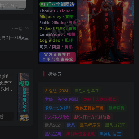
关于近期本站部分会员反馈解压文件解压到一半失败出错的说明
3dmax模型UV贴图增强脚本插件工具UVTools 3.2L 汉化破解版 For 3dmax2014~2023
年底收官巨献，AIGC行业全平台设计工具网站正式上线，助力创作者突破创作瓶颈，开启高效创作之旅[已下线]
下一篇
博朋克男剑士3D模型
标签云
하얼빈 (2024)
국민사형투표
龙骑士角色3D模型
龙骑士人物3D模型
龙骑士3D模型
齿轮工具箱面板
鼠标穿透
2022年最新CR写实预设材质库合集 支持CR2.0以上渲染器 免费下载
壹零素材SVIP 3dsky 3dsmax插件高精度素材写实材质灯光模型教程
鼠标移入特效
默认打开方式修改器
默杀2024
默杀
黑马程序员
黑风山景区
黑话宝典
黑群晖设备系统
黑神话·悟空