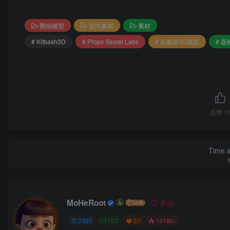
图纸模型
室内素材
素材
# Kitbash3D
# Props Secret Labs
# 实验室3D模型
# 
点赞
1
Time a
MoHeRoot
关注
2385
103
27
141W+