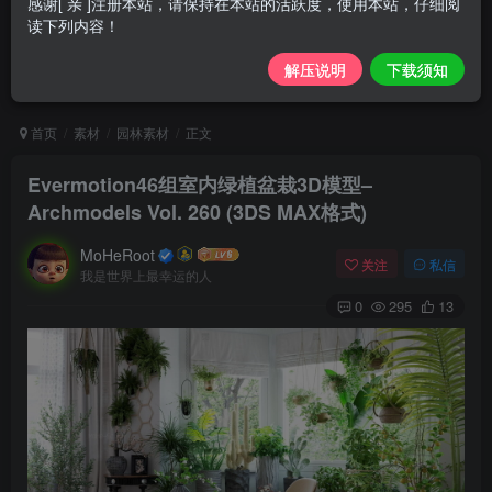
感谢[ 亲 ]注册本站，请保持在本站的活跃度，使用本站，仔细阅
读下列内容！
解压说明
下载须知
首页
素材
园林素材
正文
Evermotion46组室内绿植盆栽3D模型–
Archmodels Vol. 260 (3DS MAX格式)
MoHeRoot
关注
私信
我是世界上最幸运的人
0
295
13