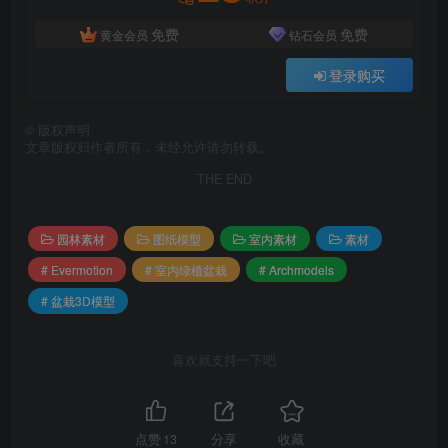
免费
免费
黄金会员
钻石会员
登录购买
©
版权声明
文章版权归作者所有，未经允许请勿转载。
THE END
园林素材
图纸模型
室内素材
素材
# Evermotion
# 室内绿植盆栽
# Archmodels
# 盆栽3D模型
喜欢就支持一下吧
点赞
13
分享
收藏