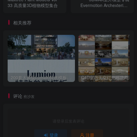
33 高质量3D植物模型集合
Evermotion Archexteriors
Vol 39 免费下载
相关推荐
200套大师级Lumion特效模板场景源文件渲染参数滤镜案例特效
C4D室内天空灯光
评论
抢沙发
请登录后发表评论
登录
注册