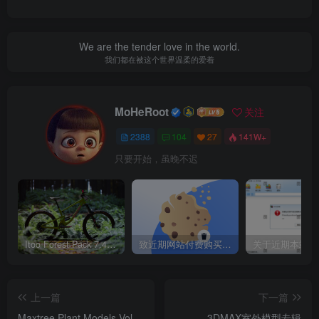
We are the tender love in the world.
我们都在被这个世界温柔的爱着
MoHeRoot
关注
2388
104
27
141W+
只要开始，虽晚不迟
Itoo Forest Pack 7.4.20 森林插件 For 3DSMAX 2014 ~ 2023 汉化永久版
致近期网站付费购买资源及会员用户后，网页显示依然没有购买解决方法！
上一篇
下一篇
Maxtree Plant Models Vol
3DMAX室外模型专辑